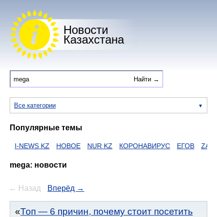
Новости
Казахстана
Все категории
Популярные темы
WS KZ
НОВОЕ
NUR KZ
КОРОНАВИРУС
ЕГОВ
ZAKON
HTT
mega: новости
← Назад
Вперёд →
Топ — 6 причин, почему стоит посетить