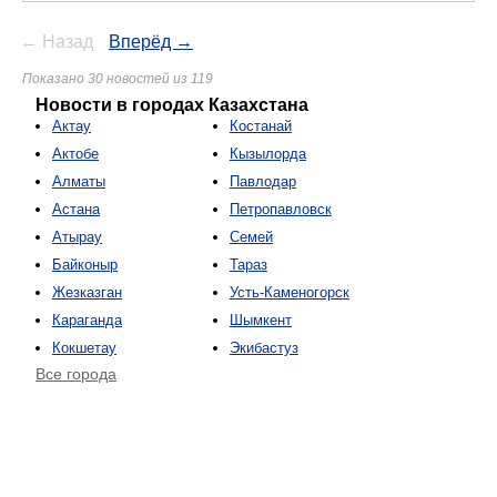
← Назад
Вперёд →
Показано 30 новостей из 119
Новости в городах Казахстана
Актау
Костанай
Актобе
Кызылорда
Алматы
Павлодар
Астана
Петропавловск
Атырау
Семей
Байконыр
Тараз
Жезказган
Усть-Каменогорск
Караганда
Шымкент
Кокшетау
Экибастуз
Все города