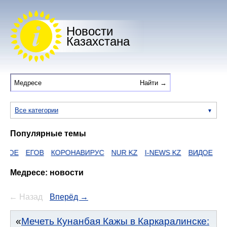
Новости
Казахстана
Все категории
Популярные темы
ГОВ
КОРОНАВИРУС
NUR KZ
I-NEWS KZ
ВИДОЕ
ДУМАН
Ж
Медресе: новости
← Назад
Вперёд →
Мечеть Кунанбая Кажы в Каркаралинске: