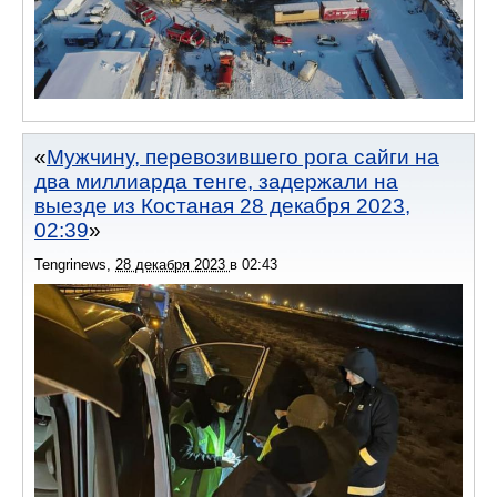
Мужчину, перевозившего рога сайги на
два миллиарда тенге, задержали на
выезде из Костаная 28 декабря 2023,
02:39
Tengrinews
,
28 декабря 2023
в
02:43