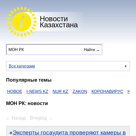
Новости
Казахстана
Все категории
Популярные темы
НОВОЕ
I-NEWS KZ
NUR KZ
ZAKON
КОРОНАВИРУС
HTTPS
МОН РК: новости
← Назад
Вперёд →
Эксперты госаудита проверяют камеры в