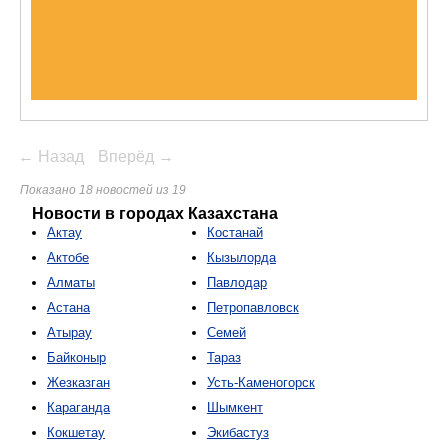
← Назад
Вперёд →
Показано 18 новостей из 19
Новости в городах Казахстана
Актау
Костанай
Актобе
Кызылорда
Алматы
Павлодар
Астана
Петропавловск
Атырау
Семей
Байконыр
Тараз
Жезказган
Усть-Каменогорск
Караганда
Шымкент
Кокшетау
Экибастуз