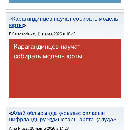
Карагандинцев научат собирать модель
юрты
EKaraganda.kz
,
11 марта 2026
в
10:45
Абай облысында құрылыс саласын
цифрландыру жұмыстары артта қалуда
Arna Press
,
10 марта 2026
в
14:28