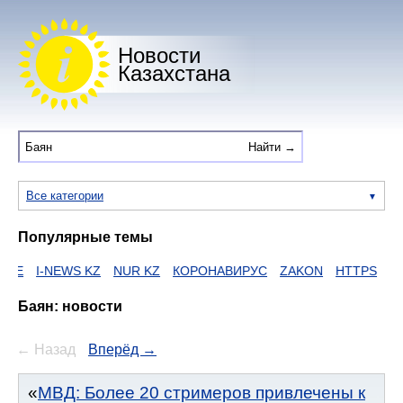
Новости
Казахстана
Все категории
Популярные темы
-NEWS KZ
NUR KZ
КОРОНАВИРУС
ZAKON
HTTPS
ЕГОВ
Д
Баян: новости
← Назад
Вперёд →
МВД: Более 20 стримеров привлечены к