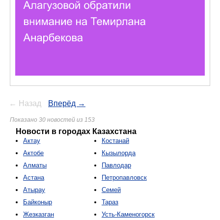
← Назад
Вперёд →
Показано 30 новостей из 153
Новости в городах Казахстана
Актау
Костанай
Актобе
Кызылорда
Алматы
Павлодар
Астана
Петропавловск
Атырау
Семей
Байконыр
Тараз
Жезказган
Усть-Каменогорск