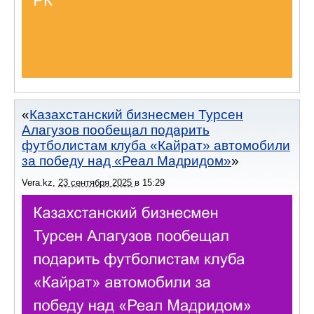
Казахстанский бизнесмен Турсен
Алагузов пообещал подарить
футболистам клуба «Кайрат» автомобили
за победу над «Реал Мадридом»
Vera.kz
,
23 сентября 2025
в
15:29