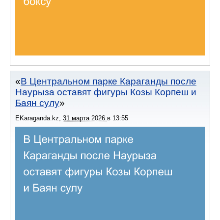
В Центральном парке Караганды после
Наурыза оставят фигуры Козы Корпеш и
Баян сулу
EKaraganda.kz
,
31 марта 2026
в
13:55