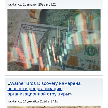
kapital.kz
,
28 января 2025
в
09:26
Warner Bros Discovery намерена
провести реорганизацию
организационной структуры
kapital.kz
,
14 декабря 2024
в
17:16