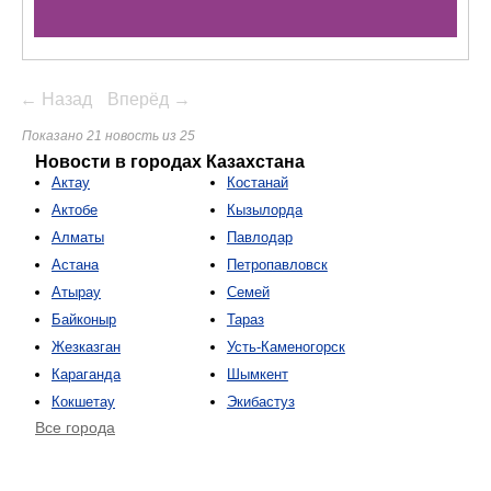
← Назад
Вперёд →
Показано 21 новость из 25
Новости в городах Казахстана
Актау
Костанай
Актобе
Кызылорда
Алматы
Павлодар
Астана
Петропавловск
Атырау
Семей
Байконыр
Тараз
Жезказган
Усть-Каменогорск
Караганда
Шымкент
Кокшетау
Экибастуз
Все города