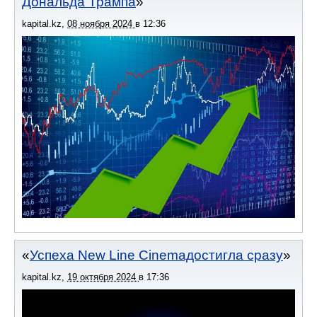
Дональда Трампа
kapital.kz
,
08 ноября 2024
в
12:36
Успеха New Line Cinemaдостигла сразу
kapital.kz
,
19 октября 2024
в
17:36