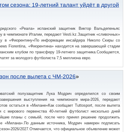
ом сезона: 19-летний талант уйдёт в другой
дридского «Реала» испанский защитник Виктор Вальдепеньяс
у в чемпионате Италии, передают Vesti.kz.Защитник «сливочных»
ду в «Фиорентину«По информации инсайдера Николо Скиры со
news Fiorentina, «Фиорентина» находится на завершающей стадии
панским клубом по трансферу 19-летнего защитника.Сообщается,
латят за молодого футболиста 7,5 миллиона евро.
зон после вылета с ЧМ-2026
рватский полузащитник Лука Модрич определился со своим
завершения выступления на чемпионате мира-2026, передают
готов остаться в «Милане«Как сообщает Tuttosport, после вылета
и с мирового первенства 40-летний футболист несколько дней
йшие планы с семьёй, после чего принял решение продолжить
ве «Милана».По данным источника, Модрич намерен подписать
 сезон-2026/2027.Отмечается, что официальное объявление может