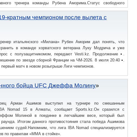
авного тренера команды Рубена Аморима.Статус свободного
ня, поэтому сейчас он имеет статус свободного агента.Несмотря
ении соглашения ещё на один сезон остаётся в силе, и стороны,
19-кратным чемпионом после вылета с
вого договора.Первый сезон после ухода из «Реала«Минувшая
илана».
ренер итальянского «Милана» Рубен Аморим дал понять, что
хранить в команде хорватского ветерана Луку Модрича и уже
прос с полузащитникомом, передают Vesti.kz. Продолжение ▪.
ешение по звезде сборной Франции на ЧМ-2026. 8 июля 20:40 ▪.
 первый матч в новом розыгрыше Лиги чемпионов.
нного бойца UFC Джеффа Молину
 боец Арман Ашимов выступил на турнире по смешанным
IBA Nomad 15 в Алматы, сообщает Sports.kz.Он сразился с
еффом Молиной в поединке в легчайшем весе, который был
и раунда. Итогом данного противостояния стала победа Ашимова
шением судей.Напомним, что лига IBA Nomad специализируется
ев по правилам «ММА в стойке».