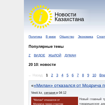
Новости
Казахстана
Политика
В мире
Общество
Экономика
Спор
Популярные темы
I-NEWS KZ
ВИДОЕ
ЖЫЛОЙ
ДУМАН
20 10: новости
← Назад
1
2
3
4
5
6
7
8
9
10
Вп
«Милан» отказался от Модрича п
Vesti.kz
,
сегодня
в
04:12
Новый главный т
товарищеское де