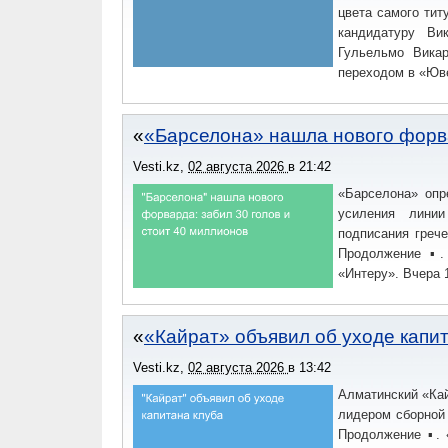
цвета самого тит
кандидатуру Ви
Гульельмо Вика
переходом в «Юв
«Барселона» нашла нового форва
Vesti.kz
,
02 августа 2026
в
21:42
«Барселона» опр
усиления линии
подписания греч
Продолжение ▪.
«Интеру». Вчера 1
«Кайрат» объявил об уходе капи
Vesti.kz
,
02 августа 2026
в
13:42
Алматинский «Ка
лидером сборной
Продолжение ▪. 