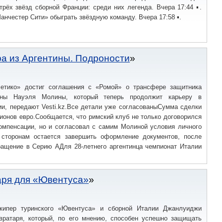
трёх звёзд сборной Франции: среди них легенда. Вчера 17:44 ▪.
анчестер Сити» обыграть звёздную команду. Вчера 17:58 ▪.
а из Аргентины. Подроности
етико» достиг соглашения с «Ромой» о трансфере защитника
ины Науэля Молины, который теперь продолжит карьеру в
ии, передают Vesti.kz.Все детали уже согласованыСумма сделки
ионов евро.Сообщается, что римский клуб не только договорился
компенсации, но и согласовал с самим Молиной условия личного
ь сторонам остается завершить оформление документов, после
ращение в Серию АДля 28-летнего аргентинца чемпионат Италии
аря для «Ювентуса»
лкипер туринского «Ювентуса» и сборной Италии Джанлуиджи
ратаря, который, по его мнению, способен успешно защищать