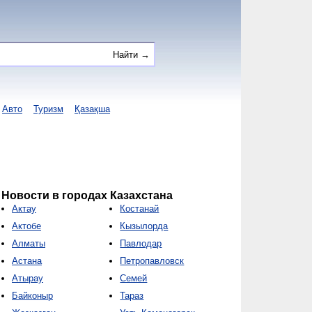
Авто
Туризм
Қазақша
Новости в городах Казахстана
Актау
Костанай
Актобе
Кызылорда
Алматы
Павлодар
Астана
Петропавловск
Атырау
Семей
Байконыр
Тараз