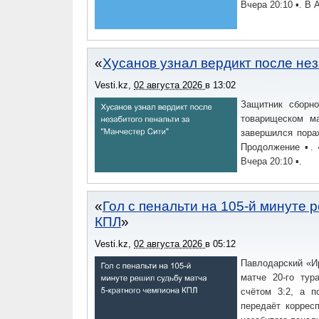
Вчера 20:10 ▪. В 
Хусанов узнал вердикт после не
Vesti.kz
,
02 августа 2026
в
13:02
Защитник сборно
товарищеском ма
завершился пораж
Продолжение ▪. 
Вчера 20:10 ▪.
Гол с пенальти на 105-й минуте 
КПЛ
Vesti.kz
,
02 августа 2026
в
05:12
Павлодарский «И
матче 20-го тур
счётом 3:2, а п
передаёт коррес