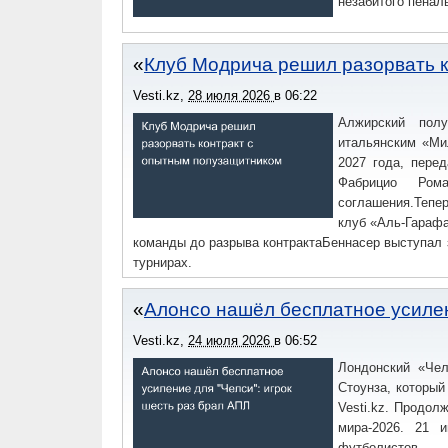
незабитого пенал
Клуб Модрича решил разорвать 
Vesti.kz
,
28 июля 2026
в
06:22
Алжирский полу
итальянским «Мил
2027 года, пере
Фабрицио Ром
соглашения.Тепе
клуб «Аль-Гарафа
команды до разрыва контрактаБеннасер выступал з
турнирах.
Алонсо нашёл бесплатное усилен
Vesti.kz
,
24 июля 2026
в
06:52
Лондонский «Чел
Стоунза, который
Vesti.kz. Продол
мира-2026. 21 
футболистов.