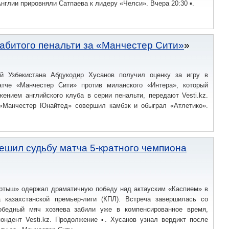
Англии прировняли Сатпаева к лидеру «Челси». Вчера 20:30 ▪.
забитого пенальти за «Манчестер Сити»
й Узбекистана Абдукодир Хусанов получил оценку за игру в
тче «Манчестер Сити» против миланского «Интера», который
ением английского клуба в серии пенальти, передают Vesti.kz.
«Манчестер Юнайтед» совершил камбэк и обыграл «Атлетико».
решил судьбу матча 5-кратного чемпиона
ртыш» одержал драматичную победу над актауским «Каспием» в
а казахстанской премьер-лиги (КПЛ). Встреча завершилась со
обедный мяч хозяева забили уже в компенсированное время,
пондент Vesti.kz. Продолжение ▪. Хусанов узнал вердикт после