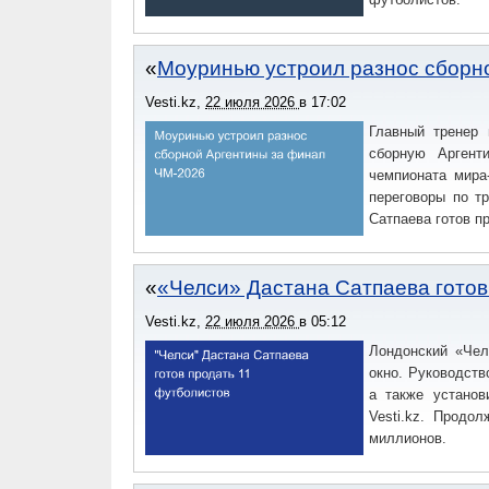
Моуринью устроил разнос сборн
Vesti.kz
,
22 июля 2026
в
17:02
Главный тренер 
сборную Аргент
чемпионата мира
переговоры по т
Сатпаева готов п
«Челси» Дастана Сатпаева готов
Vesti.kz
,
22 июля 2026
в
05:12
Лондонский «Чел
окно. Руководств
а также установ
Vesti.kz. Продо
миллионов.