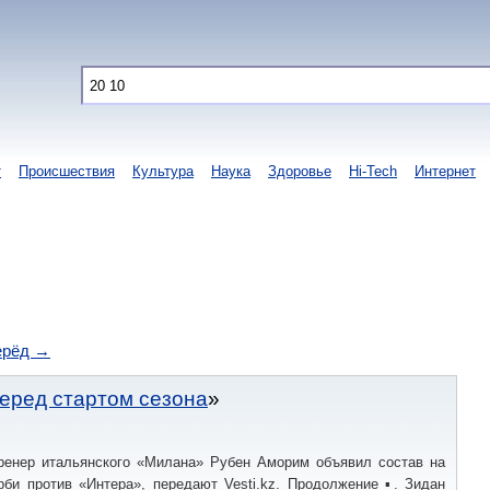
т
Происшествия
Культура
Наука
Здоровье
Hi-Tech
Интернет
ерёд →
еред стартом сезона
ренер итальянского «Милана» Рубен Аморим объявил состав на
рби против «Интера», передают Vesti.kz. Продолжение ▪. Зидан