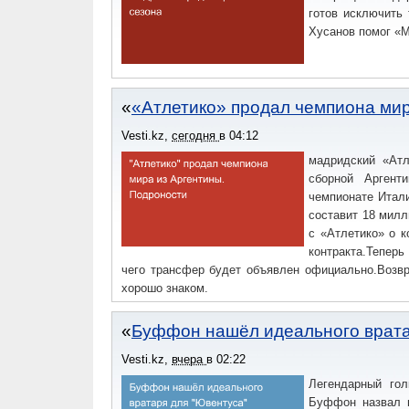
готов исключить 
Хусанов помог «М
«Атлетико» продал чемпиона мир
Vesti.kz
,
сегодня
в
04:12
мадридский «Атл
сборной Аргент
чемпионате Итал
составит 18 милл
с «Атлетико» о 
контракта.Тепер
чего трансфер будет объявлен официально.Возв
хорошо знаком.
Буффон нашёл идеального врат
Vesti.kz
,
вчера
в
02:22
Легендарный го
Буффон назвал в