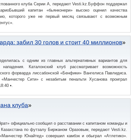
улованного клуба Серии А, передают Vesti.kz.Буффон поддержал
кариоБывший капитан «бьянконери» высоко оценил качества
рио, которого уже не первый месяц связывают с возможным
ентус».
рда: забил 30 голов и стоит 40 миллионов
еделилась с одним из главных альтернативных вариантов для
 нападения. Каталонский клуб рассматривает возможность
еского форварда лиссабонской «Бенфики» Вангелиса Павлидиса.
 «Манчестер Сити» с незабитым пенальти Хусанова проиграл
8:40 ▪.
тана клуба
йрат» официально сообщил о расставании с капитаном команды и
 Казахстана по футзалу Биржаном Оразовым, передают Vesti.kz.
«Манчестер Юнайтед» совершил камбэк и обыграл «Атлетико».