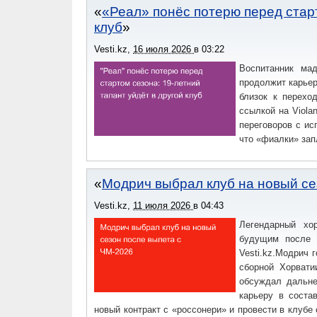
«Реал» понёс потерю перед старт
клуб
Vesti.kz
,
16 июля 2026
в
03:22
Воспитанник ма
продолжит карьер
близок к перехо
ссылкой на Viola
переговоров с ис
что «фиалки» зап
Модрич выбрал клуб на новый се
Vesti.kz
,
11 июля 2026
в
04:43
Легендарный хо
будущим после 
Vesti.kz.Модрич 
сборной Хорвати
обсуждал дальне
карьеру в соста
новый контракт с «россонери» и провести в клубе