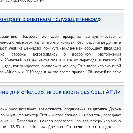
ьти за «Манчестер Сити».
контракт с опытным полузащитником
защитник Исмаэль Беннасер прекратил сотрудничество с
аном», несмотря на то что его контракт был рассчитан до лета
дают Vesti.kz.Беннасер покинул «Милан«Как сообщает инсайдер
ано, стороны договорились о досрочном расторжении
рь 28-летний хавбек находится в шаге от перехода в катарский
», где, как ожидается, продолжит карьеру.От лидера чемпионской
а «Милан» с 2019 года и за это время провёл 178 матчей во всех
ие для «Челси»: игрок шесть раз брал АПЛ
си» рассматривает возможность подписания защитника Джона
 покинул «Манчестер Сити» и стал свободным агентом, передают
жение •. «Барселона» начала переговоры по трансферу чемпиона
июля 18:50 •. «Челси» Дастана Сатпаева готов продать 11