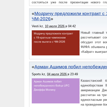
состояться уже после презентации нового гл
агентаКонтракт хорвата с «Миланом» истёк 30 ию
на это, предложение итальянского клуба о продл
Модричу предложили контракт с 
как ожидается, вскоре завершат оформление но
ЧМ-2026
кампания стала для Модрича первой в составе «М
Vesti.kz
,
10 июля 2026
в
04:42
Новый главный т
рассчитывает со
обсудил этот во
ФИФА объявила р
«Кайрат» выиграл
Арман Ашимов побил непобежде
Sports.kz
,
04 июля 2026
в
23:49
Казахстанский
единоборствам 
американцем Дж
рассчитан на тр
единогласным ре
на проведении бо