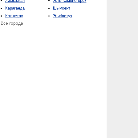
Жезказган
Усть-Каменогорск
Караганда
Шымкент
Кокшетау
Экибастуз
Все города