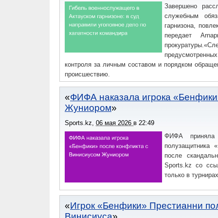
Завершено расс
служебным обяз
гарнизона, повле
передает Arna
прокуратуры.«
предусмотренны
контроля за личным составом и порядком обращен
происшествию.
ФИФА наказала игрока «Бенфики
Жуниором
Sports.kz
,
06 мая 2026
в
22:49
ФИФА приняла 
полузащитника 
после скандальн
Sports.kz со сс
только в турнира
Игрок «Бенфики» Престианни по
Винисиуса