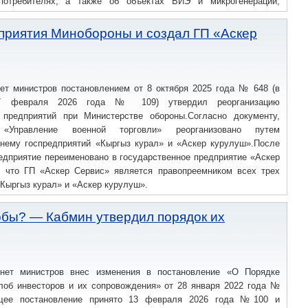
потребителях, а также об объектах ВИЭ и микрогенерации,
нужд (наименование, мощность, учет, тарифы и др.).Усилен
д автономных источников без решения, исключающего подачу
приятия Минобороны и создал ГП «Аскер
ьник/автоматическое или ручное устройство).В обязанностях
ащите и автоматике и к согласованию схем АВР и присоединения
о учету:Появился отдельный пункт 58-1: счетчики на точках
олжны соответствовать требованиям АСКУЭ, быть в Госреестре
ет министров постановлением от 8 октября 2025 года № 648 (в
СОД.
7 февраля 2026 года № 109) утвердил реорганизацию
 предприятий при Министерстве обороны.Согласно документу,
е «Управление военной торговли» реорганизовано путем
 нему госпредприятий «Кыргыз курал» и «Аскер курулуш».После
едприятие переименовано в государственное предприятие «Аскер
, что ГП «Аскер Сервис» является правопреемником всех трех
«Кыргыз курал» и «Аскер курулуш».
обы? — Кабмин утвердил порядок их
нет министров внес изменения в постановление «О Порядке
лоб инвесторов и их сопровождения» от 28 января 2022 года №
ющее постановление принято 13 февраля 2026 года №100 и