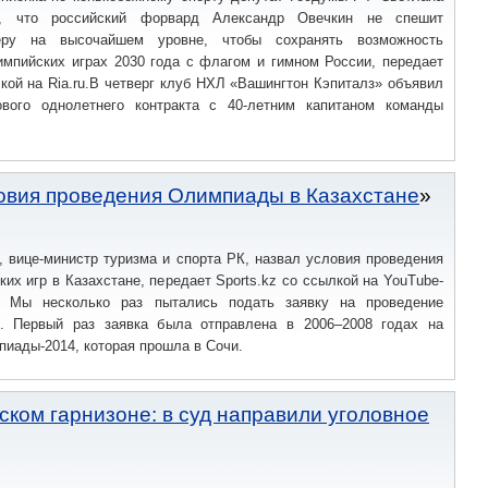
, что российский форвард Александр Овечкин не спешит
еру на высочайшем уровне, чтобы сохранять возможность
импийских играх 2030 года с флагом и гимном России, передает
лкой на Ria.ru.В четверг клуб НХЛ «Вашингтон Кэпиталз» объявил
вого однолетнего контракта с 40-летним капитаном команды
овия проведения Олимпиады в Казахстане
 вице-министр туризма и спорта РК, назвал условия проведения
их игр в Казахстане, передает Sports.kz со ссылкой на YouTube-
.— Мы несколько раз пытались подать заявку на проведение
. Первый раз заявка была отправлена в 2006–2008 годах на
иады-2014, которая прошла в Сочи.
ском гарнизоне: в суд направили уголовное