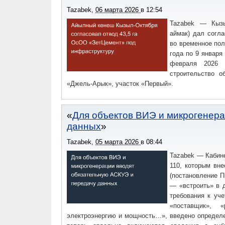
Tazabek
,
06 марта 2026
в
12:54
Tazabek — Кызы
аймак) дал согл
во временное пол
года по 9 января
февраля 2026 г
строительство о
«Джель-Арык», участок «Первый».
Для объектов ВИЭ и микрогенер
данных
Tazabek
,
05 марта 2026
в
08:44
Tazabek — Кабин
110, которым вн
(постановление П
— «встроить» в 
требования к уч
«поставщик», «
электроэнергию и мощность…», введено определен