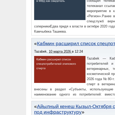
сообщил телека
телеканал ссылае
мероприятие в 
«Регион».Ранее 
спецслужб вер
соперникиЕдва придя к власти в октябре 2020 год
Камчыбека Ташиева.
Кабмин расширил список спецпот
Tazabek
,
10 марта 2026
в
12:24
Tazabek — Каб
потребителей и
ветеринарных, 
косметической п
2026 года № 80-т
спирт в ветерин
внесены в раздел «Субъекты, использующие 
наименование одного из потребителей: вмест
электротеплоснабжения и водообеспечения» ГП «
Балтинская теплоэлектроцентраль».Кроме того
Айылный кенеш Кызыл-Октября с
прочитать подписчики TazabekПЕРЕЧЕНЬЗа послед
под инфраструктуру