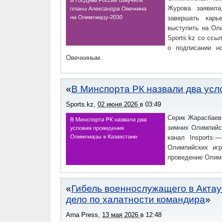
Журова заявила
завершать карь
выступить на Ол
Sports.kz со ссы
о подписании но
Овечкиным.
В Минспорта РК назвали два усл
Sports.kz
,
02 июня 2026
в
03:49
Серик Жарасбаев,
зимних Олимпийск
канал Insports
Олимпийских игр
проведение Олимп
Гибель военнослужащего в Актау
дело по халатности командира
Arna Press
,
13 мая 2026
в
12:48