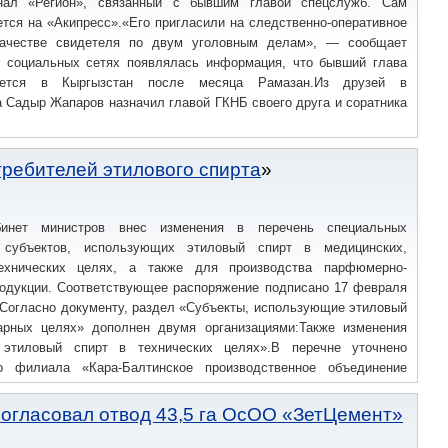
нал «Регион», связанный с бывшим главой спецслужб. Сам
тся на «Акипресс».«Его пригласили на следственно-оперативное
качестве свидетеля по двум уголовным делам», — сообщает
в социальных сетях появлялась информация, что бывший глава
нется в Кыргызстан после месяца Рамазан.Из друзей в
а Садыр Жапаров назначил главой ГКНБ своего друга и соратника
ребителей этилового спирта
инет министров внес изменения в перечень специальных
 субъектов, использующих этиловый спирт в медицинских,
технических целях, а также для производства парфюмерно-
родукции. Соответствующее распоряжение подписано 17 февраля
.Согласно документу, раздел «Субъекты, использующие этиловый
арных целях» дополнен двумя организациями:Также изменения
этиловый спирт в технических целях».В перечне уточнено
о филиала «Кара-Балтинское производственное объединение
Кыргызтеплоэнерго» указано муниципальное предприятие «Кара-
, список дополнен 4 новыми пунктами: Полный список могут
огласовал отвод 43,5 га ОсОО «ЗетЦемент»
ними событиями следите через наш Твиттер @tazabek