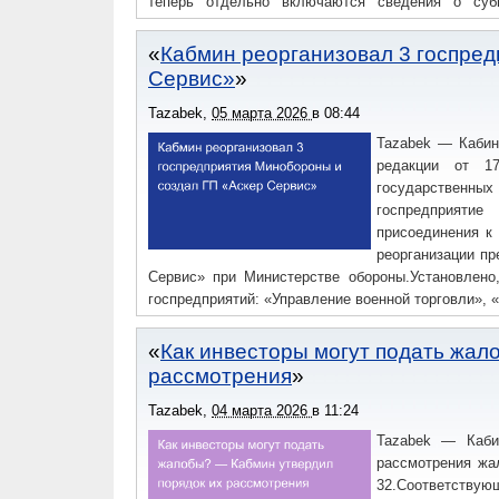
теперь отдельно включаются сведения о суб
используемых потребителем для собственных 
технический блок безопасности: запрещен вво
Кабмин реорганизовал 3 госпред
напряжения во внешнюю сеть (перекидной рубил
Сервис»
потребителя закреплены требования к релейной з
установок ВИЭ.Вводится жесткое требование п
Tazabek
,
05 марта 2026
в
08:44
подключения ВИЭ малой мощности (5–100 кВт) д
Tazabek — Кабин
средств измерений и допущены к интеграции в ЦС
редакции от 1
государственных
госпредприяти
присоединения к
реорганизации пр
Сервис» при Министерстве обороны.Установлено
госпредприятий: «Управление военной торговли», 
Как инвесторы могут подать жал
рассмотрения
Tazabek
,
04 марта 2026
в
11:24
Tazabek — Каби
рассмотрения жа
32.Соответству