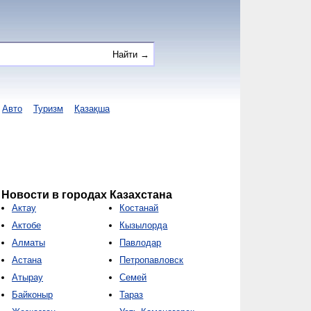
Авто
Туризм
Қазақша
Новости в городах Казахстана
Актау
Костанай
Актобе
Кызылорда
Алматы
Павлодар
Астана
Петропавловск
Атырау
Семей
Байконыр
Тараз