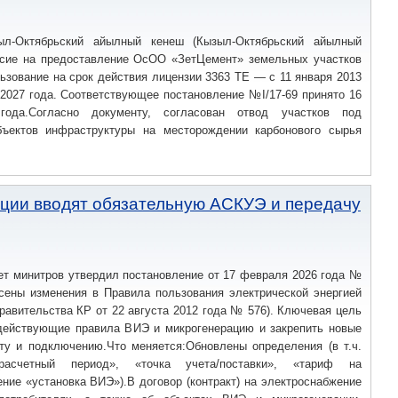
л-Октябрьский айылный кенеш (Кызыл-Октябрьский айылный
асие на предоставление ОсОО «ЗетЦемент» земельных участков
ьзование на срок действия лицензии 3363 ТЕ — с 11 января 2013
 2027 года. Соответствующее постановление №I/17-69 принято 16
ода.Согласно документу, согласован отвод участков под
бъектов инфраструктуры на месторождении карбонового сырья
ации вводят обязательную АСКУЭ и передачу
ет минитров утвердил постановление от 17 февраля 2026 года №
есены изменения в Правила пользования электрической энергией
равительства КР от 22 августа 2012 года № 576). Ключевая цель
действующие правила ВИЭ и микрогенерацию и закрепить новые
ету и подключению.Что меняется:Обновлены определения (в т.ч.
расчетный период», «точка учета/поставки», «тариф на
ие «установка ВИЭ»).В договор (контракт) на электроснабжение