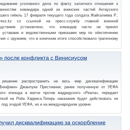
ледование уголовного дела по факту халатного отношения к
анностям командира одной из воинских частей Актауского
кшего гибель 17 февраля текущего года солдата Жайгалиева Р.,
press.kz со ссылкой на пресс-службу главной военной
Следствием установлено, что командир части не принял
х уставами и ведомственными приказами мер по обеспечению
ия с оружием, что в конечном итоге способствовало трагичному
» после конфликта с Винисиусом
решение распространить на весь мир дисквалификацию
«Бенфики» Джанлуки Престианни, ранее полученную от УЕФА
ого эпизода в матче против мадридского «Реала», передает
ылкой на Роба Харриса.Теперь наказание будет действовать не
х под эгидой УЕФА, но и на международном уровне.
лучил дисквалификацию за оскорбление