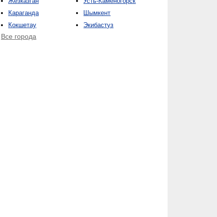
Жезказган
Усть-Каменогорск
Караганда
Шымкент
Кокшетау
Экибастуз
Все города