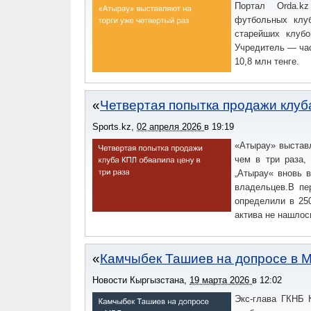
Портал Orda.k
футбольных клуб
старейших клубо
Учредитель — част
10,8 млн тенге.
Четвертая попытка продажи клуб
Sports.kz
,
02 апреля 2026
в
19:19
«Атырау» выставл
чем в три раза,
„Атырау« вновь 
владельцев.В пе
определили в 25
актива не нашлос
Камчыбек Ташиев на допросе в М
Новости Кыргызстана
,
19 марта 2026
в
12:02
Экс-глава ГКНБ 