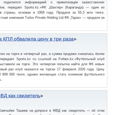
z поделился информацией о приватизации казахстанских
ов, передает Sports.kz.«ФК „Шахтер« (Караганда) — один из
в страны, основан в 1958 году. Продали за 55,3 млн тенге.
ная компания Turlov Private Holding Ltd.ФК „Тараз« — продали за
а КПЛ обвалила цену в три раза
ен на торги в четвертый раз, а сумма продажи снизилась более
 передает Sports.kz со ссылкой на Forbes.kz.«Футбольный клуб
выставили на торги. Это четвертая попытка найти для ФК новых
рвый раз клуб оказался на торгах 17 февраля 2026 года. Цену
0 808 000 тенге, однако желающих стать хозяином футбольного
ь.
ВД как свидетель
Камчыбек Ташиев на допросе в МВД как свидетель — об этом