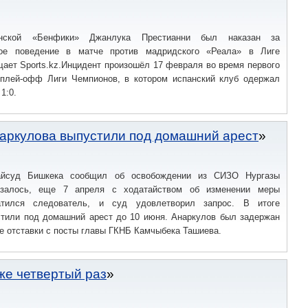
онской «Бенфики» Джанлука Престианни был наказан за
ное поведение в матче против мадридского «Реала» в Лиге
ает Sports.kz.Инцидент произошёл 17 февраля во время первого
 плей-офф Лиги Чемпионов, в котором испанский клуб одержал
1:0.
аркулова выпустили под домашний арест
айсуд Бишкека сообщил об освобождении из СИЗО Нургазы
азалось, еще 7 апреля с ходатайством об изменении меры
атился следователь, и суд удовлетворил запрос. В итоге
стили под домашний арест до 10 июня. Анаркулов был задержан
е отставки с посты главы ГКНБ Камчыбека Ташиева.
же четвертый раз