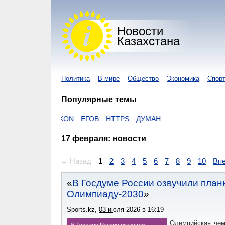
Новости
Казахстана
Политика
В мире
Общество
Экономика
Спор
Популярные темы
ВИРУС
ZAKON
ЕГОВ
HTTPS
ДУМАН
17 февраля: новости
← Назад
1
2
3
4
5
6
7
8
9
10
Вп
В Госдуме России озвучили план
Олимпиаду-2030
Sports.kz
,
03 июля 2026
в
16:19
Олимпийская чем