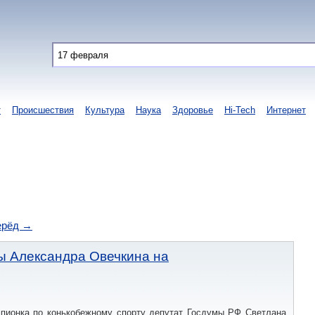
т
Происшествия
Культура
Наука
Здоровье
Hi-Tech
Интернет
ерёд →
ы Александра Овечкина на
пионка по конькобежному спорту депутат Госдумы РФ Светлана