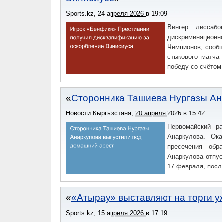
Sports.kz
,
24 апреля 2026
в
19:09
Вингер лиссаб
дискриминацион
Чемпионов, сообщ
стыкового матча
победу со счётом 
Сторонника Ташиева Нургазы Ан
Новости Кыргызстана
,
20 апреля 2026
в
15:42
Первомайский р
Анаркулова. Ок
пресечения обр
Анаркулова отпу
17 февраля, посл
«Атырау» выставляют на торги у
Sports.kz
,
15 апреля 2026
в
17:19