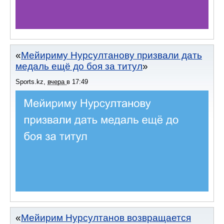
Мейириму Нурсултанову призвали дать
медаль ещё до боя за титул
Sports.kz
,
вчера
в
17:49
Мейирим Нурсултанов возвращается