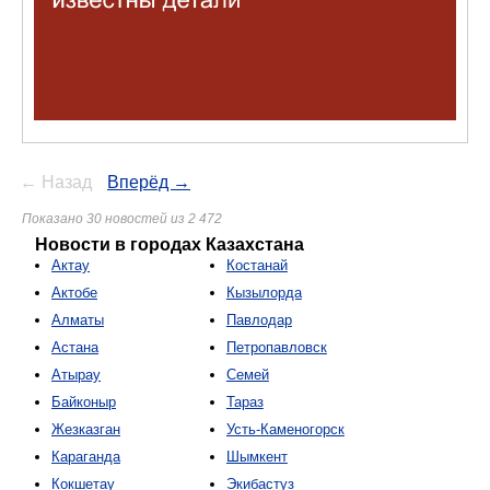
← Назад
Вперёд →
Показано 30 новостей из 2 472
Новости в городах Казахстана
Актау
Костанай
Актобе
Кызылорда
Алматы
Павлодар
Астана
Петропавловск
Атырау
Семей
Байконыр
Тараз
Жезказган
Усть-Каменогорск
Караганда
Шымкент
Кокшетау
Экибастуз