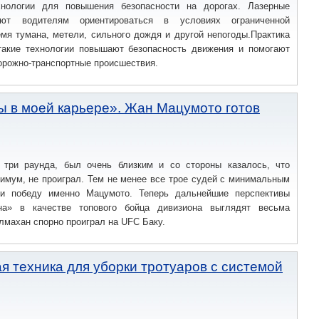
хнологии для повышения безопасности на дорогах. Лазерные
ют водителям ориентироваться в условиях ограниченной
мя тумана, метели, сильного дождя и другой непогоды.Практика
 такие технологии повышают безопасность движения и помогают
орожно-транспортные происшествия.
ы в моей карьере». Жан Мацумото готов
три раунда, был очень близким и со стороны казалось, что
имум, не проиграл. Тем не менее все трое судей с минимальным
ли победу именно Мацумото. Теперь дальнейшие перспективы
ина» в качестве топового бойца дивизиона выглядят весьма
лмахан спорно проиграл на UFC Баку.
я техника для уборки тротуаров с системой