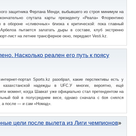
кого защитника Ферлана Менди, выбывшего из строя минимум на
окончательно спутала карты президенту «Реала» Флорентино
я в обороне «сливочных» близка к критической: пока главный
Арбелоа пытается залатать дыры в составе, клуб экстренно
орт-лист на летнее трансферное окно, передают Vesti.kz.
ено. Насколько реален его путь к поясу
интернет-портал Sports.kz разобрал, какие перспективы есть у
й казахстанской надежды в UFC.У многих, вероятно, ещё
яти момент, когда Шавкат уже официально стал претендентом на
ьный бой в полусреднем весе, однако сначала с боя снялся
 а после — и сам «Номад».
ные цели после вылета из Лиги чемпионов