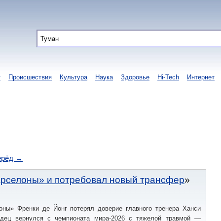
т
Происшествия
Культура
Наука
Здоровье
Hi-Tech
Интернет
ерёд →
арселоны» и потребовал новый трансфер
оны» Френки де Йонг потерял доверие главного тренера Ханси
ндец вернулся с чемпионата мира-2026 с тяжелой травмой —