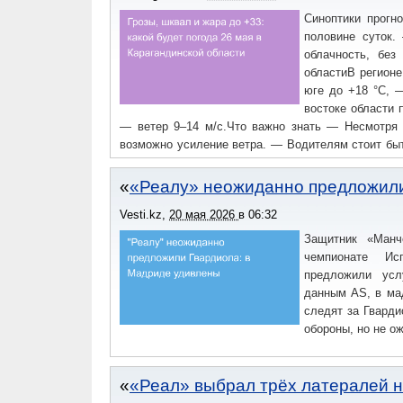
Синоптики прогн
половине суток
облачность, без
областиВ регионе
юге до +18 °C, 
востоке области 
— ветер 9–14 м/с.Что важно знать — Несмотря 
возможно усиление ветра. — Водителям стоит быт
— Жителям рекомендуется учитывать переменчив
взять с собой зонт или дождевик. — В жаркие час
«Реалу» неожиданно предложили
желательно избегать открытых участков и высоких
Vesti.kz
,
20 мая 2026
в
06:32
майского тепла и грозовой активности.
Защитник «Манч
чемпионате Ис
предложили усл
данным AS, в ма
следят за Гварди
обороны, но не о
«Реал» выбрал трёх латералей н