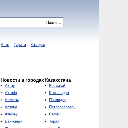
Авто
Туризм
Қазақша
Новости в городах Казахстана
Актау
Костанай
Актобе
Кызылорда
Алматы
Павлодар
Астана
Петропавловск
Атырау
Семей
Байконыр
Тараз