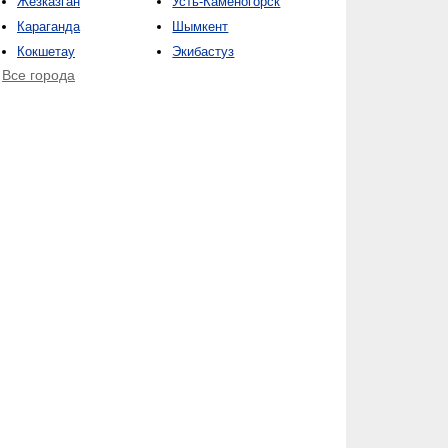
Жезказган
Усть-Каменогорск
Караганда
Шымкент
Кокшетау
Экибастуз
Все города