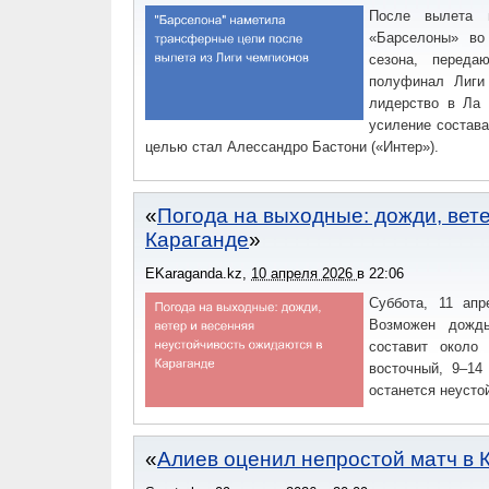
После вылета и
«Барселоны» во
сезона, переда
полуфинал Лиги 
лидерство в Ла 
усиление состав
целью стал Алессандро Бастони («Интер»).
Погода на выходные: дожди, вет
Караганде
EKaraganda.kz
,
10 апреля 2026
в
22:06
Суббота, 11 апр
Возможен дождь
составит около
восточный, 9–14
останется неусто
Алиев оценил непростой матч в 