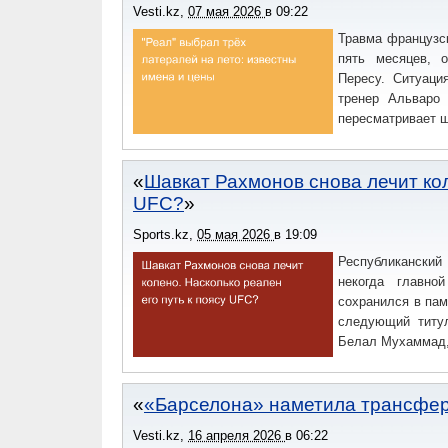
Vesti.kz
,
07 мая 2026
в
09:22
Травма французс
пять месяцев, 
Пересу. Ситуаци
тренер Альваро 
пересматривает ш
Шавкат Рахмонов снова лечит кол
UFC?
Sports.kz
,
05 мая 2026
в
19:09
Республиканский 
некогда главно
сохранился в пам
следующий титул
Белал Мухаммад,
«Барселона» наметила трансфер
Vesti.kz
,
16 апреля 2026
в
06:22