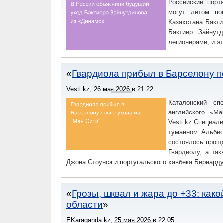
Российский порт
могут летом по
Казахстана Бакти
Бактиер Зайнут
легионерами, и э
Гвардиола прибыл в Барселону п
Vesti.kz
,
26 мая 2026
в
21:22
Каталонский сп
английского «М
Vesti.kz.Специа
туманном Альбио
состоялось прощ
Гвардиолу, а та
Джона Стоунса и португальского хавбека Бернарду
Грозы, шквал и жара до +33: како
области
EKaraganda.kz
,
25 мая 2026
в
22:05