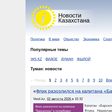
Новости
Казахстана
Политика
В мире
Общество
Экономика
Спор
Популярные темы
 KZ
I-NEWS KZ
ВИДОЕ
ДУМАН
ЖЫЛОЙ
Туман: новости
← Назад
1
2
3
4
5
6
7
8
9
10
Вп
Флик разозлился на капитана «Б
Vesti.kz
,
02 августа 2026
в
15:32
Капитан «Барсел
Флика. Нидерла