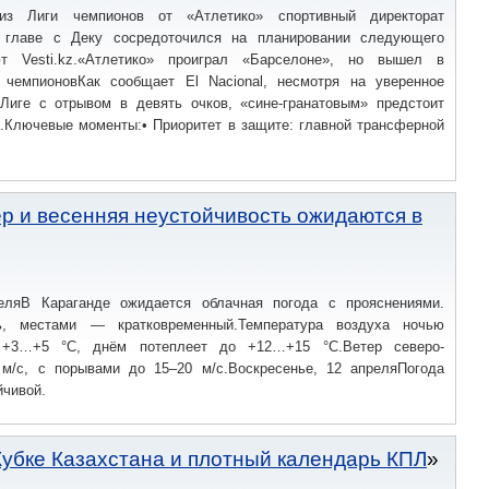
з Лиги чемпионов от «Атлетико» спортивный директорат
 главе с Деку сосредоточился на планировании следующего
ют Vesti.kz.«Атлетико» проиграл «Барселоне», но вышел в
чемпионовКак сообщает El Nacional, несмотря на уверенное
Лиге с отрывом в девять очков, «сине-гранатовым» предстоит
а.Ключевые моменты:• Приоритет в защите: главной трансферной
ер и весенняя неустойчивость ожидаются в
еляВ Караганде ожидается облачная погода с прояснениями.
, местами — кратковременный.Температура воздуха ночью
 +3…+5 °C, днём потеплеет до +12…+15 °C.Ветер северо-
 м/с, с порывами до 15–20 м/с.Воскресенье, 12 апреляПогода
йчивой.
Кубке Казахстана и плотный календарь КПЛ