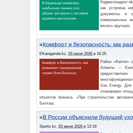
Корреспондент ek
как устроена н
документы и с
коммунальных м
велась вручную.
Комфорт и безопасность: как ра
EKaraganda.kz
,
03 июня 2026
в
16:25
Район «Капля» с
Алматы – Екат
предоставле
многофункционал
Gas Energy. Для
планировки площ
объектов бизнеса. «При строительстве автомаг
Балхаш.
В России объяснили будущий ух
Sports.kz
,
03 июня 2026
в
13:19