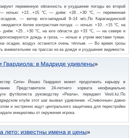
озируют переменную облачность и ухудшение погоды во второй
. — ночью: +13…+15 °C, — днём: +28…+30 °C, — переменная
 осадков, — ветер юго-западный 9–14 м/с,По Карагандинской
 ожидается более контрастная погода: — ночью: +10…+15 °C, на
— днём: +25…+30 °C, на юге области до +33 °C, — на севере и
прогнозируются дождь и гроза, — ночью и утром местами туман.
на осадки, воздух останется очень тёплым. — Во время грозы
ь внимательнее на трассах из-за дождя и ухудшения видимости.
ость погоды при поездках и прогулках.Рекомендации — Лучше
ы дня стоит избегать долгого пребывания на солнце. — При грозе
 Гвардиола: в Мадриде удивлены
 деревьев.26 мая в Карагандинской области ожидается сочетание
естер Сити» Йошко Гвардиол может продолжить карьеру в
пании. Представители 24-летнего хорвата неофициально
уги футболиста руководству «Реала», передают Vesti.kz.По
дридском клубе этот шаг вызвал удивление. «Сливочные» давно
олом и экстренно ищут центрального защитника для перестройки
жидали инициативы от окружения игрока.
а лето: известны имена и цены