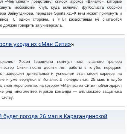
ал «Чемпионат» представил список игроков «Динамо», которые
кинуть московский клуб, куда включил футболиста сборной
ера Зайнутдинова, передает Sports.kz.«К ним может примкнуть и
динов. С одной стороны, в РПЛ казахстанцы не считаются
то должно говорить за универсала.
осле ухода из «Ман Сити»
ециалист Хосеп Гвардиола покинул пост главного тренера
анчестер Сити» после десяти лет работы в клубе, передают
лист завершил длительный и успешный этап своей карьеры на
не и уже вернулся в Испанию.В понедельник, 25 мая, в клубе
альное мероприятие, на котором «Манчестер Сити» поблагодарил
кже ряд многолетних игроков команды — английского защитника
 Силву.
й будет погода 26 мая в Карагандинской