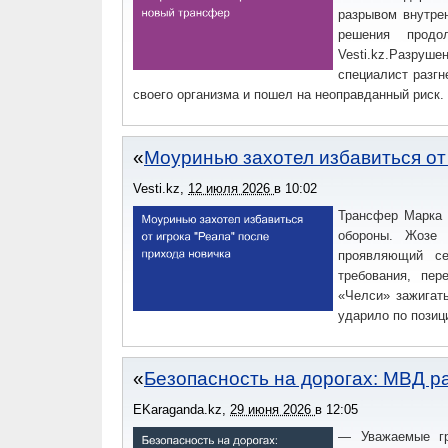
разрывом внутрен
решения продо
Vesti.kz.Разруш
специалист разгн
своего организма и пошел на неоправданный риск.
Моуринью захотел избавиться от
Vesti.kz
,
12 июля 2026
в
10:02
Трансфер Марка 
обороны. Жозе 
проявляющий се
требования, пер
«Челси» зажигать
ударило по позиц
Безопасность на дорогах: МВД р
EKaraganda.kz
,
29 июня 2026
в
12:05
— Уважаемые гр