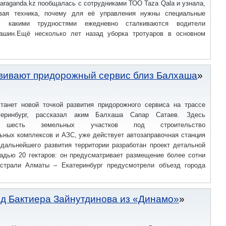
araganda.kz пообщалась с сотрудниками ТОО Taza Qala и узнала,
овая техника, почему для её управления нужны специальные
 какими трудностями ежедневно сталкиваются водители
ашин.Ещё несколько лет назад уборка тротуаров в основном
звивают придорожный сервис близ Балхаша
танет новой точкой развития придорожного сервиса на трассе
еринбург, рассказал аким Балхаша Сапар Сатаев. Здесь
но шесть земельных участков под строительство
ьных комплексов и АЗС, уже действует автозаправочная станция
 дальнейшего развития территории разработан проект детальной
адью 20 гектаров: он предусматривает размещение более сотни
истрали Алматы – Екатеринбург предусмотрели объезд города
од Бактиера Зайнутдинова из «Динамо»