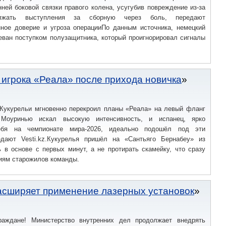
ней боковой связки правого колена, усугубив повреждение из-за
лжать выступления за сборную через боль, передают
енное доверие и угроза операцииПо данным источника, немецкий
еван поступком полузащитника, который проигнорировал сигналы
 игрока «Реала» после прихода новичка
Кукурельи мгновенно перекроил планы «Реала» на левый фланг
Моуринью искал высокую интенсивность, и испанец, ярко
бя на чемпионате мира-2026, идеально подошёл под эти
едают Vesti.kz.Кукурелья пришёл на «Сантьяго Бернабеу» из
 в основе с первых минут, а не протирать скамейку, что сразу
иям старожилов команды.
асширяет применение лазерных установок
аждане! Министерство внутренних дел продолжает внедрять