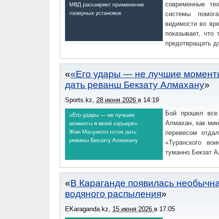
современные те
системы помога
видимости во вре
показывает, что
предотвращать д
«Его удары — не лучшие момент
дать реванш Бекзату Алмахану
Sports.kz
,
28 июня 2026
в
14:19
Бой прошел все 
Алмахан, как мин
перевесом отда
«Туранского во
туманно.Бекзат А
В Караганде появилась необычна
водяного распыления
EKaraganda.kz
,
15 июня 2026
в
17:05