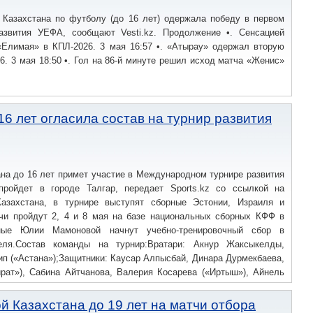
 Казахстана по футболу (до 16 лет) одержала победу в первом
азвития УЕФА, сообщают Vesti.kz. Продолжение •. Сенсацией
«Елимая» в КПЛ-2026. 3 мая 16:57 •. «Атырау» одержал вторую
6. 3 мая 18:50 •. Гол на 86-й минуте решил исход матча «Женис»
6 лет огласила состав на турнир развития
на до 16 лет примет участие в Международном турнире развития
ройдет в городе Талгар, передает Sports.kz со ссылкой на
азахстана, в турнире выступят сборные Эстонии, Израиля и
тчи пройдут 2, 4 и 8 мая на базе национальных сборных КФФ в
чные Юлии Мамоновой начнут учебно-тренировочный сбор в
ля.Состав команды на турнир:Вратари: Акнур Жаксыкелды,
п («Астана»);Защитники: Каусар Алпысбай, Динара Дурмекбаева,
рат»), Сабина Айтчанова, Валерия Косарева («Иртыш»), Айнель
л»);Полузащитники: Айнур Ануарбек, Нурай Болатова («Жетысу»),
нко («Кайрат»), Алина Сартаева («Тобыл»), Даяна Тулебаева
й Казахстана до 19 лет на матчи отбора