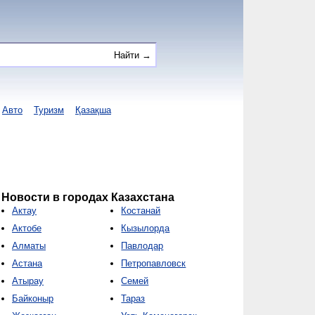
Авто
Туризм
Қазақша
Новости в городах Казахстана
Актау
Костанай
Актобе
Кызылорда
Алматы
Павлодар
Астана
Петропавловск
Атырау
Семей
Байконыр
Тараз