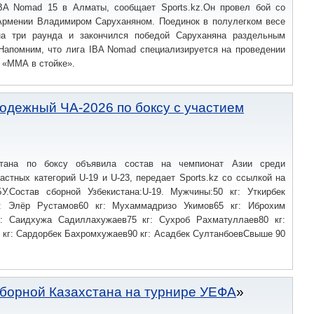
BA Nomad 15 в Алматы, сообщает Sports.kz.Он провел бой со
Армении Владимиром Саруханяном. Поединок в полулегком весе
на три раунда и закончился победой Саруханяна раздельным
Напомним, что лига IBA Nomad специализируется на проведении
 «ММА в стойке».
лодежный ЧА-2026 по боксу с участием
стана по боксу объявила состав на чемпионат Азии среди
астных категорий U-19 и U-23, передает Sports.kz со ссылкой на
У.Состав сборной Узбекистана:U-19. Мужчины:50 кг: Уткирбек
г: Элёр Рустамов60 кг: Мухаммадризо Укимов65 кг: Иброхим
: Саидхужа Садиллахужаев75 кг: Сухроб Рахматуллаев80 кг:
 кг: Сардорбек Бахромхужаев90 кг: Асадбек СултанбоевСвыше 90
сборной Казахстана на турнире УЕФА