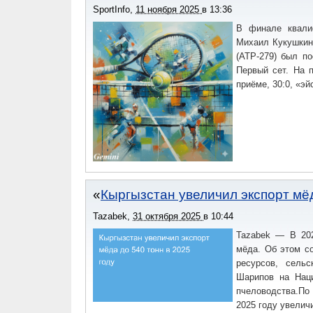
SportInfo
,
11 ноября 2025
в
13:36
чемпионы мира и Олимпийских игр.European Cl
престижных командных турниров мирового дзюдо.
В финале квали
Михаил Кукушкин 
(АТР-279) был п
Первый сет. На 
приёме, 30:0, «эй
Кыргызстан увеличил экспорт мёд
Tazabek
,
31 октября 2025
в
10:44
Tazabek — В 202
мёда. Об этом с
ресурсов, сель
Шарипов на Наци
пчеловодства.По 
2025 году увелич