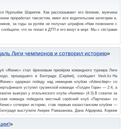
ся Нурлыбек Шарипов. Как рассказывают его близкие, мужчина
изни проработал таксистом, имел все водительские категории и,
нников, за годы за рулём не получал штрафов.«Нам позвонили с
 сообщили, что он попал в ДТП и его везут в морг. Мы с сёстрами
даль Лиги чемпионов и сотворил историю
луб «Женис» стал бронзовым призёром командного турнира Лиги
юдо, прошедшего в Белграде (Сербия), сообщают Vesti.kz.На
«Женис» одержал победу над немецким клубом «Абенсберг» со
твертьфинале уступил грузинской команде «Голден Гори» — 2:4, а
хватке выиграл у итальянского клуба «Акияма» (4:3).В схватке за
нская команда победила местный сербский клуб «Партизан» со
«Женис» сотворил историю, став первым казахстанским клубом —
Белграде выступили Акерке Рамазанова, Дана Абдирова, Коркем
мира 2022 и бронзовый призер Олимпийских игр Музаффарбек
, Адиль Оразбаев, Ансарбек Гайнуллин и Шахзодхуджа
ции!
л клуб «Пари Сен-Жермен», за который выступали действующие