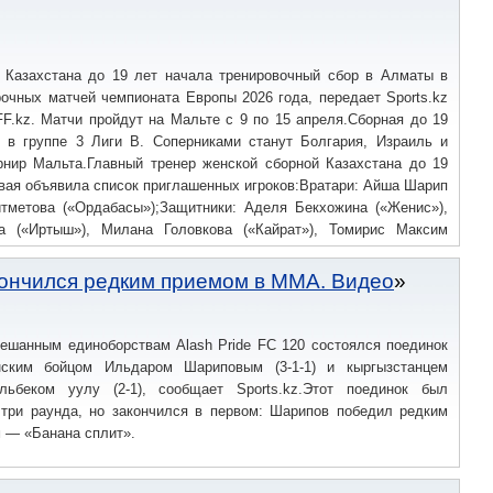
ия);Нападающие: Айжан Есиркепова («Актобе»), Зарэма Максот,
, София Ягудина (обе — «Кайрат»), Тахмина Ташбоева («Тараз»),
ия Мамонова — старший тренер, Сюзанна Корнецова — ассистент
ер по физподготовке, Ирина Саратовцева — тренер вратарей,
 Казахстана до 19 лет начала тренировочный сбор в Алматы в
а — массажист, Ренат Шайхесламов — видеооператор, Серик
очных матчей чемпионата Европы 2026 года, передает Sports.kz
F.kz. Матчи пройдут на Мальте с 9 по 15 апреля.Сборная до 19
ь в группе 3 Лиги B. Соперниками станут Болгария, Израиль и
нир Мальта.Главный тренер женской сборной Казахстана до 19
вая объявила список приглашенных игроков:Вратари: Айша Шарип
айтметова («Ордабасы»);Защитники: Аделя Бекхожина («Женис»),
а («Иртыш»), Милана Головкова («Кайрат»), Томирис Максим
а Омарова («Кайрат»), Нурсая Султан («СК Кызылжар»), Малика
ылжар»), Ажар Шукетаева («Астана»);Полузащитники: Данагуль
кончился редким приемом в ММА. Видео
р СК»), Айсана Зекен («Астана»), Дарья Компаниец («Тобол»),
Кайрат»), Варвара Цой («Тобол»);Нападающие: Жансезим Айсапар
Кайрат»), Айзере Муратжан («Женис»), Ангелина Остер
мешанным единоборствам Alash Pride FC 120 состоялся поединок
 — главный тренер, Улболсын Жолшиева — помощник главного
нским бойцом Ильдаром Шариповым (3-1-1) и кыргызстанцем
ой подготовке, Ирина Саратовцева — тренер вратарей, Эльдар
льбеком уулу (2-1), сообщает Sports.kz.Этот поединок был
 Гульнара Закирова — массажист, Наталья Горенко — менеджер,
 три раунда, но закончился в первом: Шарипов победил редким
 — «Банана сплит».