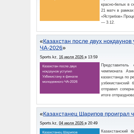
красно-белых в с
21 матч в рамках
«Ястребов».Проц
— 3.12.
Казахстан после двух нокдаунов
ЧА-2026
Sports.kz
,
16 июля 2026
в
13:59
Представитель
чемпионата Ази
казахстанца по р
узбекистанский 
отправил соперн
итоге отпразднов
Казахстанец Шарипов проиграл ч
Sports.kz
,
04 июля 2026
в
20:49
Казахстанский 