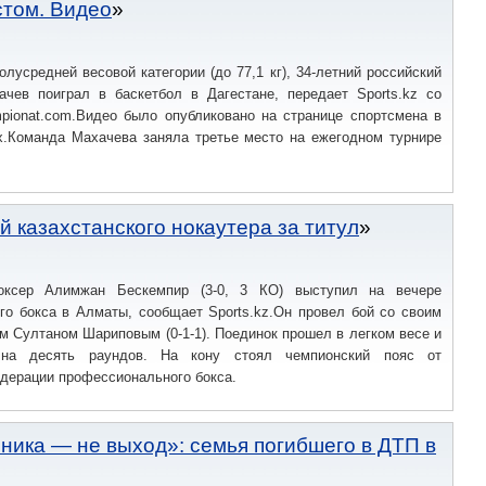
стом. Видео
лусредней весовой категории (до 77,1 кг), 34-летний российский
чев поиграл в баскетбол в Дагестане, передает Sports.kz со
pionat.com.Видео было опубликовано на странице спортсмена в
х.Команда Махачева заняла третье место на ежегодном турнире
 казахстанского нокаутера за титул
боксер Алимжан Бескемпир (3-0, 3 КО) выступил на вечере
го бокса в Алматы, сообщает Sports.kz.Он провел бой со своим
м Султаном Шариповым (0-1-1). Поединок прошел в легком весе и
на десять раундов. На кону стоял чемпионский пояс от
дерации профессионального бокса.
ника — не выход»: семья погибшего в ДТП в