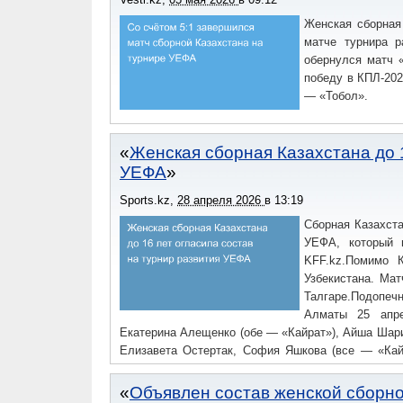
Женская сборная
матче турнира р
обернулся матч 
победу в КПЛ-202
— «Тобол».
Женская сборная Казахстана до 1
УЕФА
Sports.kz
,
28 апреля 2026
в
13:19
Сборная Казахста
УЕФА, который п
KFF.kz.Помимо К
Узбекистана. Ма
Талгаре.Подопе
Алматы 25 апре
Екатерина Алещенко (обе — «Кайрат»), Айша Шари
Елизавета Остертак, София Яшкова (все — «Кай
Сманова («Астана»), Анастасия Шерстнёва («Тобы
Саида Дуйсембаева («Шахтер»), Оксана Никитче
Объявлен состав женской сборно