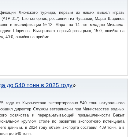
ub Championships Champions League является одним из самых
фикации Лионского турнира, первым из наших вышел играть
(АТР-317). Его соперник, россиянин из Чувашии, Марат Шарипов
осеян в квалификации №12. Марат на 14 лет младше Михаила.
подаче Шарипов. Выигрывает первый розыгрыш, 15:0, ошибка на
с», 40:0, ошибка на приёме.
а до 540 тонн в 2025 году
5 году из Кыргызстана экспортировано 540 тонн натурального
ообщил директор Службы ветеринарии при Министерстве водных
ского хозяйства и перерабатывающей промышленности Бакыт
ональном круглом столе по развитию экспортного потенциала
его данным, в 2024 году объем экспорта составил 439 тонн, а в
ился до 540 тонн.