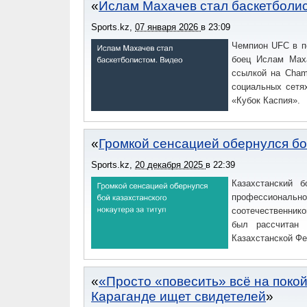
Ислам Махачев стал баскетболи
Sports.kz
,
07 января 2026
в
23:09
Чемпион UFC в по
боец Ислам Маха
ссылкой на Cham
социальных сетя
«Кубок Каспия».
Громкой сенсацией обернулся бой
Sports.kz
,
20 декабря 2025
в
22:39
Казахстанский 
профессионально
соотечественнико
был рассчитан 
Казахстанской Фе
«Просто «повесить» всё на покой
Караганде ищет свидетелей