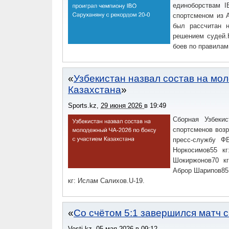
единоборствам I
спортсменом из 
был рассчитан 
решением судей.
боев по правилам
Узбекистан назвал состав на мо
Казахстана
Sports.kz
,
29 июня 2026
в
19:49
Сборная Узбеки
спортсменов возр
пресс-службу ФБ
Норкосимов55 к
Шокиржонов70 кг
Аброр Шарипов85
кг: Ислам Салихов.U-19.
Со счётом 5:1 завершился матч 
Vesti.kz
,
05 мая 2026
в
09:12