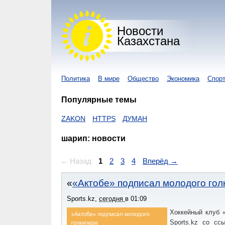
Новости
Казахстана
Политика
В мире
Общество
Экономика
Спор
Популярные темы
ЕГОВ
ZAKON
HTTPS
ДУМАН
шарип: новости
← Назад
1
2
3
4
Вперёд →
«Актобе» подписал молодого гол
Sports.kz
,
сегодня
в
01:09
Хоккейный клуб 
Sports.kz со сс