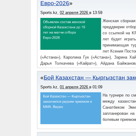
(«Актобе»), Жибек Марат («Зенит-Аланья», Турц
Евро-2026
Софья Рыбак (обе — «Астана»), Милена Николенко
Балжан Толемис («Жетысу»).Тренерский штаб: Юл
Sports.kz
,
02 апреля 2026
в
13:59
старшего тренера, Екатерина Красюкова — трен
Женская сборная
Айдана Рамазанова — врач, Лейла Есимжанов
преддверии отбор
Жугралин — менеджер.
со ссылкой на KF
лет будет играт
принимающая тур
лет Ксения Посто
(«Астана»), Каролина Гук («Астана»), Зарина Х
Дарья Толкачева («Кайрат»), Айдана Байжанов
(«Алтай»), Анеля Мейманбай («Кайрат»), Рамин
Токтар («Женис»), Шахноза Холбаева («СК «Кыз
Бой Казахстан — Кыргызстан за
Ахметжан («Женис»), Асель Жолболат («Кызылжа
Sports.kz
,
01 апреля 2026
в
01:09
Елизавета Медведева («Иртыш»), Айя Муттари («
(«СК «Кызылжар»), Ару Ермагамбетова («
На турнире по с
(«Кайрат»).Тренерский штаб: Ксения Постовая
между казахста
тренера, Ербол Мусабаев — тренер по физическ
Санатбеком Эми
Гасанов — инструктор, Бауыржан Абаев — врач,
запланирован на
Абылайхан Курбанали — администратор.
болевым приемом