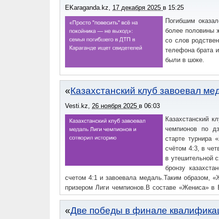
EKaraganda.kz
,
17 декабря 2025
в
15:25
Погибшим оказал
более половины ж
со слов родстве
телефона брата и
были в шоке.
Казахстанский клуб завоевал ме
Vesti.kz
,
26 ноября 2025
в
06:03
Казахстанский к
чемпионов по дз
старте турнира 
счётом 4:3, в че
в утешительной с
бронзу казахста
счетом 4:1 и завоевала медаль.Таким образом, 
призером Лиги чемпионов.В составе «Жениса» в 
Орымбек, Аида Тойшибекова, а также чемпион 
Туробоев, Шахрам Ахадов, Айдар Арапов
Две победы в финале квалифика
Шарипов.Победителем же второй год подряд ста