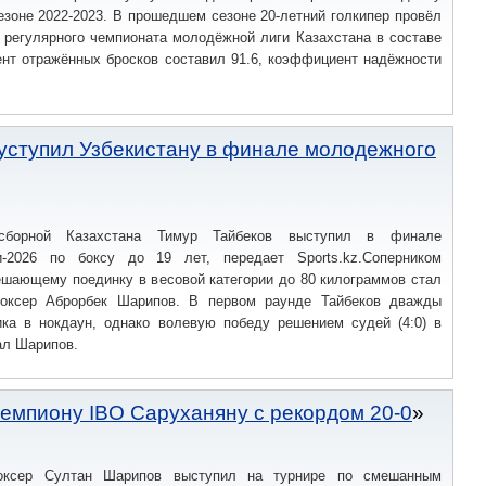
езоне 2022-2023. В прошедшем сезоне 20-летний голкипер провёл
 регулярного чемпионата молодёжной лиги Казахстана в составе
ент отражённых бросков составил 91.6, коэффициент надёжности
 уступил Узбекистану в финале молодежного
 сборной Казахстана Тимур Тайбеков выступил в финале
и-2026 по боксу до 19 лет, передает Sports.kz.Соперником
ешающему поединку в весовой категории до 80 килограммов стал
боксер Аброрбек Шарипов. В первом раунде Тайбеков дважды
ика в нокдаун, однако волевую победу решением судей (4:0) в
ал Шарипов.
емпиону IBO Саруханяну с рекордом 20-0
боксер Султан Шарипов выступил на турнире по смешанным