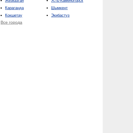
Жезказган
Усть-Каменогорск
Караганда
Шымкент
Кокшетау
Экибастуз
Все города