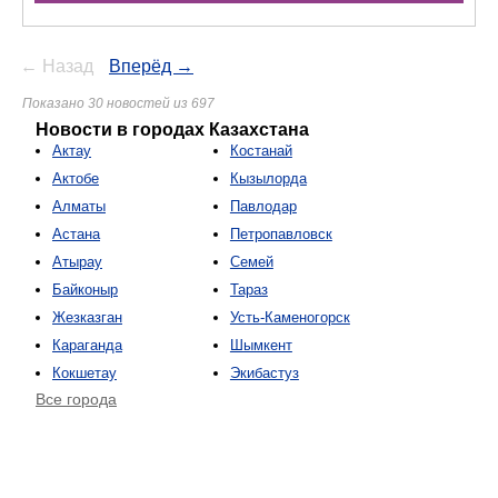
← Назад
Вперёд →
Показано 30 новостей из 697
Новости в городах Казахстана
Актау
Костанай
Актобе
Кызылорда
Алматы
Павлодар
Астана
Петропавловск
Атырау
Семей
Байконыр
Тараз
Жезказган
Усть-Каменогорск
Караганда
Шымкент
Кокшетау
Экибастуз
Все города