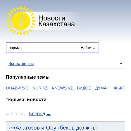
Новости
Казахстана
Все категории
Популярные темы
ИРУС
NUR KZ
I-NEWS KZ
ВИДОЕ
ДУМАН
ЖЫЛОЙ
тюрьма: новости
← Назад
Вперёд →
«Алагозов и Орунбеков должны