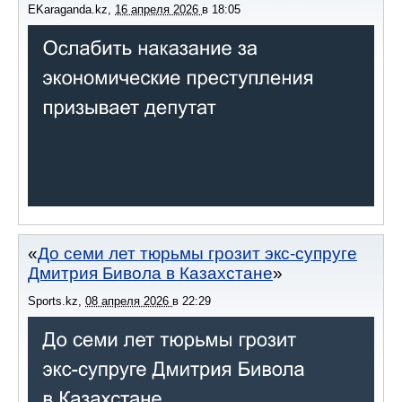
EKaraganda.kz
,
16 апреля 2026
в
18:05
До семи лет тюрьмы грозит экс-супруге
Дмитрия Бивола в Казахстане
Sports.kz
,
08 апреля 2026
в
22:29