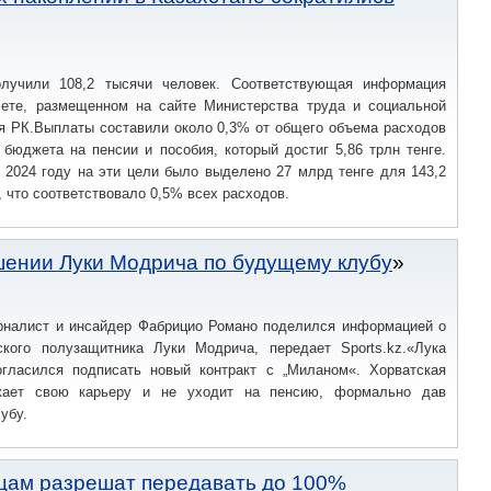
олучили 108,2 тысячи человек. Соответствующая информация
чете, размещенном на сайте Министерства труда и социальной
я РК.Выплаты составили около 0,3% от общего объема расходов
 бюджета на пенсии и пособия, который достиг 5,86 трлн тенге.
 2024 году на эти цели было выделено 27 млрд тенге для 143,2
, что соответствовало 0,5% всех расходов.
ении Луки Модрича по будущему клубу
рналист и инсайдер Фабрицио Романо поделился информацией о
кого полузащитника Луки Модрича, передает Sports.kz.«Лука
гласился подписать новый контракт с „Миланом«. Хорватская
жает свою карьеру и не уходит на пенсию, формально дав
убу.
цам разрешат передавать до 100%