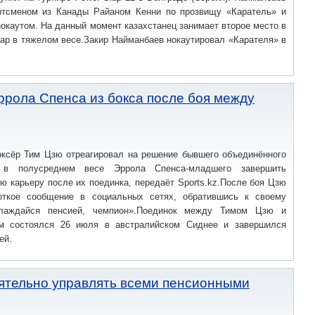
ртсменом из Канады Райаном Кенни по прозвищу «Каратель» и
окаутом. На данный момент казахстанец занимает второе место в
lap в тяжелом весе.Закир Найманбаев нокаутировал «Карателя» в
ррола Спенса из бокса после боя между
оксёр Тим Цзю отреагировал на решение бывшего объединённого
 в полусреднем весе Эррола Спенса-младшего завершить
 карьеру после их поединка, передаёт Sports.kz.После боя Цзю
откое сообщение в социальных сетях, обратившись к своему
слаждайся пенсией, чемпион».Поединок между Тимом Цзю и
м состоялся 26 июля в австралийском Сиднее и завершился
ей.
ятельно управлять всеми пенсионными