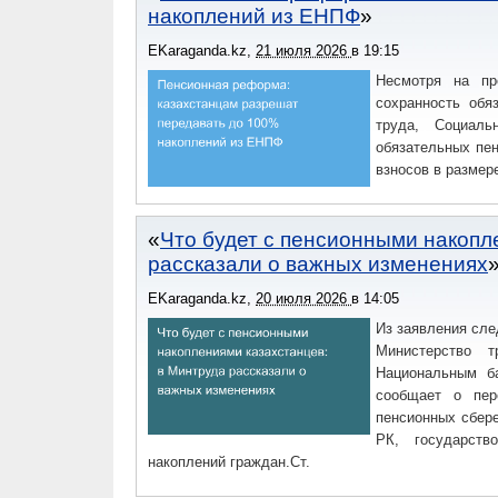
накоплений из ЕНПФ
EKaraganda.kz
,
21 июля 2026
в
19:15
Несмотря на пр
сохранность обя
труда, Социаль
обязательных пе
взносов в размер
Что будет с пенсионными накопл
рассказали о важных изменениях
EKaraganda.kz
,
20 июля 2026
в
14:05
Из заявления сле
Министерство 
Национальным б
сообщает о пер
пенсионных сбер
РК, государств
накоплений граждан.Ст.