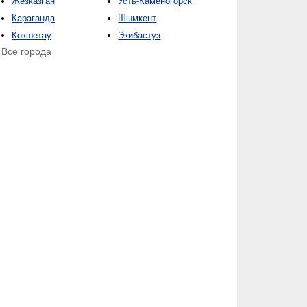
Жезказган
Усть-Каменогорск
Караганда
Шымкент
Кокшетау
Экибастуз
Все города