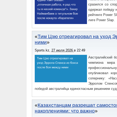
сразился со спо
одержал победу н
рейтинге Power S
лиге Power Slap.
Тим Цзю отреагировал на уход Э
ними
Sports.kz
,
27 июля 2026
в
22:49
Австралийский б
чемпиона мира
профессиональную
опубликовал кор
сопернику: «На
Эрролом Спенсо
победой австралийца единогласным решением суд
Казахстанцам разрешат самосто
накоплениями: что важно