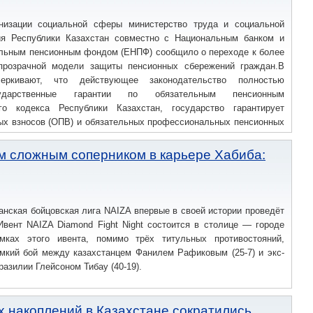
низации социальной сферы министерство труда и социальной
я Республики Казахстан совместно с Национальным банком и
льным пенсионным фондом (ЕНПФ) сообщило о переходе к более
прозрачной модели защиты пенсионных сбережений граждан.В
еркивают, что действующее законодательство полностью
сударственные гарантии по обязательным пенсионным
го кодекса Республики Казахстан, государство гарантирует
ых взносов (ОПВ) и обязательных профессиональных пенсионных
фактически внесенных сумм.
м сложным соперником в карьере Хабиба:
танская бойцовская лига NAIZA впервые в своей истории проведёт
Ивент NAIZA Diamond Fight Night состоится в столице — городе
мках этого ивента, помимо трёх титульных противостояний,
омкий бой между казахстанцем Фанилем Рафиковым (25-7) и экс-
разилии Глейсоном Тибау (40-19).
 накоплений в Казахстане сократились