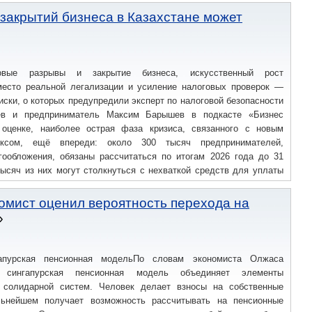
закрытий бизнеса в Казахстане может
овые разрывы и закрытие бизнеса, искусственный рост
место реальной легализации и усиление налоговых проверок —
иски, о которых предупредили эксперт по налоговой безопасности
ев и предприниматель Максим Барышев в подкасте «Бизнес
оценке, наиболее острая фаза кризиса, связанного с новым
ксом, ещё впереди: около 300 тысяч предпринимателей,
обложения, обязаны рассчитаться по итогам 2026 года до 31
 тысяч из них могут столкнуться с нехваткой средств для уплаты
агаю, что часть находится на грани выживания, чтобы дожить и
Казанцев, отметив, что уже сейчас у бизнеса по всей стране
номист оценил вероятность перехода на
апурская пенсионная модельПо словам экономиста Олжаса
, сингапурская пенсионная модель объединяет элементы
 солидарной систем. Человек делает взносы на собственные
льнейшем получает возможность рассчитывать на пенсионные