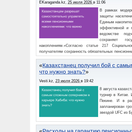
EKaraganda.kz
,
25 июля 2026
в
11:06
В рамках модер
защиты населени
Единым накопите
эффективной и 
ведомстве подч
сохраняет го
накоплениям.«Согласно статье 217 Социально
получателям сохранность обязательных пенсионн
взносов (ОППВ), находящихся в ЕНПФ, в размере 
Казахстанец получил бой с самы
что нужно знать?
Vesti.kz
,
23 июля 2026
в
19:42
8 августа казахс
турнир в Китае. 
Пекине. И в ра
запланирован гр
звездой UFC из Б
Расходы на гарантию пенсионных