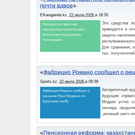
почти вдвое
EKaraganda.kz
,
22 июля 2026
в
18:35
Эти средства п
приводится в от
защиты населени
республиканского
Для сравнения, в
тыс. получателей
Фабрицио Романо сообщил о реш
Sports.kz
,
22 июля 2026
в
09:39
Авторитетный жу
будущем хорватс
Модрич устно со
легенда продол
„зеленый свет« кл
Пенсионная реформа: казахстан