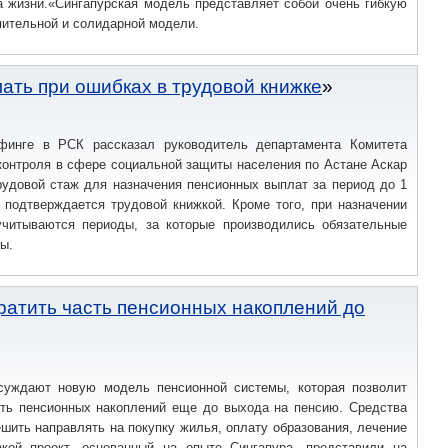
а жизни.«Сингапурская модель представляет собой очень гибкую
ительной и солидарной модели.
ать при ошибках в трудовой книжке
финге в РСК рассказал руководитель департамента Комитета
контроля в сфере социальной защиты населения по Астане Аскар
рудовой стаж для назначения пенсионных выплат за период до 1
 подтверждается трудовой книжкой. Кроме того, при назначении
учитываются периоды, за которые производились обязательные
ы.
ратить часть пенсионных накоплений до
суждают новую модель пенсионной системы, которая позволит
сть пенсионных накоплений еще до выхода на пенсию. Средства
шить направлять на покупку жилья, оплату образования, лечение
акой проект, основанный на опыте Сингапура, представили на