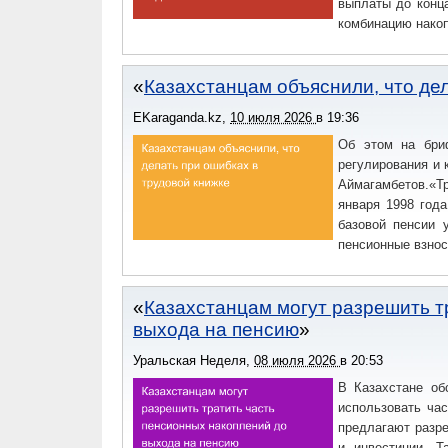
выплаты до конц
комбинацию накоп
Казахстанцам объяснили, что дел
EKaraganda.kz
,
10 июля 2026
в
19:36
Об этом на бри
регулирования и 
Аймагамбетов.«Т
января 1998 года
базовой пенсии 
пенсионные взнос
Казахстанцам могут разрешить т
выхода на пенсию
Уральская Неделя
,
08 июля 2026
в
20:53
В Казахстане об
использовать ча
предлагают разре
и инвестиции. Т