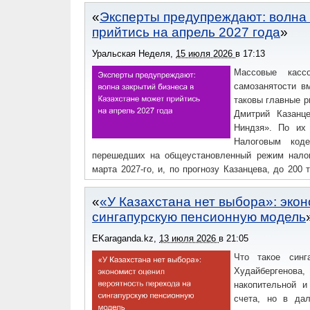
Эксперты предупреждают: волна 
прийтись на апрель 2027 года
Уральская Неделя
,
15 июля 2026
в
17:13
Массовые касс
самозанятости в
таковы главные р
Дмитрий Казанц
Ниндзя». По их 
Налоговым коде
перешедших на общеустановленный режим налого
марта 2027-го, и, по прогнозу Казанцева, до 200
налога и будут вынуждены закрыться.«Я предпол
пережить этот промежуток времени», — сказал 
«У Казахстана нет выбора»: эко
«катастрофически упали обороты».
сингапурскую пенсионную модель
EKaraganda.kz
,
13 июля 2026
в
21:05
Что такое синг
Худайбергенова
накопительной и
счета, но в да