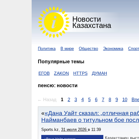
Новости
Казахстана
Политика
В мире
Общество
Экономика
Спор
Популярные темы
ВИРУС
ЕГОВ
ZAKON
HTTPS
ДУМАН
пенсю: новости
← Назад
1
2
3
4
5
6
7
8
9
10
Вп
«Дана Уайт сказал: „отличная ра
Найманбаев о титульном бое посл
Sports.kz
,
31 июля 2026
в
11:39
Казахстанец выст