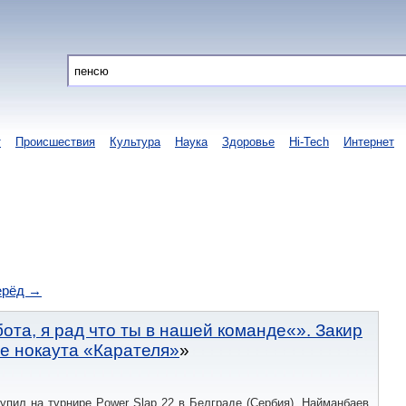
т
Происшествия
Культура
Наука
Здоровье
Hi-Tech
Интернет
ерёд →
бота, я рад что ты в нашей команде«». Закир
е нокаута «Карателя»
упил на турнире Power Slap 22 в Белграде (Сербия). Найманбаев