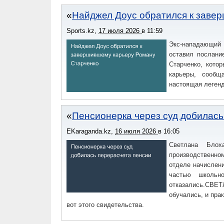
Найджел Доус обратился к заве
Sports.kz
,
17 июля 2026
в
11:59
Экс-нападающий
оставил послани
Старченко, кото
карьеры, сообщ
настоящая легенд
Пенсионерка через суд добилась
EKaraganda.kz
,
16 июля 2026
в
16:05
Светлана Бло
производственно
отделе начислен
частью школьн
отказались.СВЕ
обучались, и пра
вот этого свидетельства.