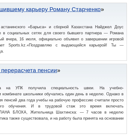
ршившему карьеру Роману Старченко
 астанинского «Барыса» и сборной Казахстана Найджел Доус
е в социальных сетях для своего бывшего партнера — Романа
рый вчера, 16 июля, официально объявил о завершении игровой
ает Sports.kz.«Поздравляю с выдающейся карьерой! Ты —
а.
 перерасчета пенсии
ха на УПК получила специальность швеи. На учебно-
м комбинате школьники обучались один день в неделю. Однако в
ия пенсий два года учебы на рабочую профессию считали просто
ого обучения. И в трудовой стаж это время включать
ТЛАНА БЛОХА, Жительница Шахтинска: — 7 часов в неделю
ктика также существовала, и на работу была принята на основании