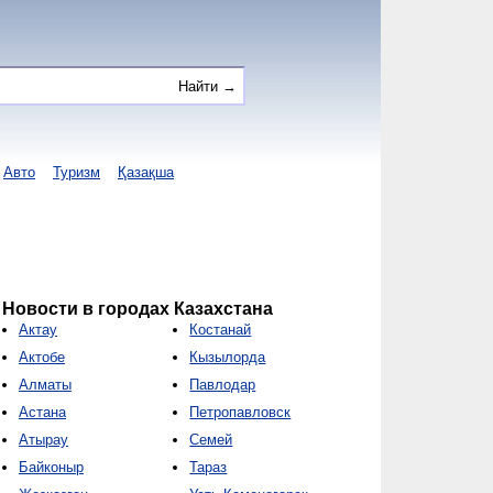
Авто
Туризм
Қазақша
Новости в городах Казахстана
Актау
Костанай
Актобе
Кызылорда
Алматы
Павлодар
Астана
Петропавловск
Атырау
Семей
Байконыр
Тараз