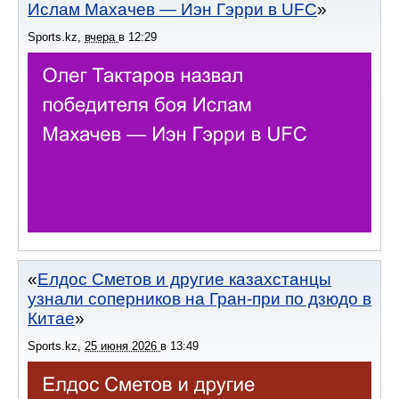
Ислам Махачев — Иэн Гэрри в UFC
Sports.kz
,
вчера
в
12:29
Елдос Сметов и другие казахстанцы
узнали соперников на Гран-при по дзюдо в
Китае
Sports.kz
,
25 июня 2026
в
13:49