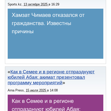
Sports.kz
,
13 октября 2025
в
16:29
Как в Семее и в регионе отпразднуют
юбилей Абая: акимат презентовал
программу мероприятий
Arna Press
,
15 июля 2025
в
14:08