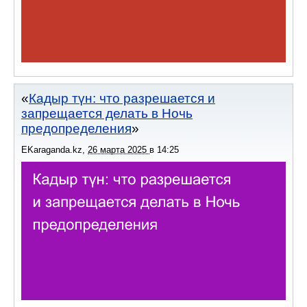
Кадыр түн: что разрешается и
запрещается делать в Ночь
предопределения
EKaraganda.kz
,
26 марта 2025
в
14:25