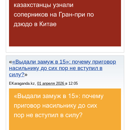
«Выдали замуж в 15»: почему приговор
насильнику до сих пор не вступил в
силу?
EKaraganda.kz
,
01 апреля 2026
в
12:05