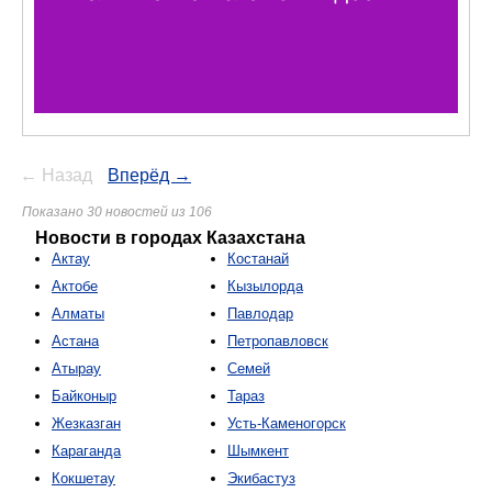
← Назад
Вперёд →
Показано 30 новостей из 106
Новости в городах Казахстана
Актау
Костанай
Актобе
Кызылорда
Алматы
Павлодар
Астана
Петропавловск
Атырау
Семей
Байконыр
Тараз
Жезказган
Усть-Каменогорск
Караганда
Шымкент
Кокшетау
Экибастуз