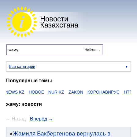
Новости
Казахстана
Все категории
Популярные темы
Z
НОВОЕ
NUR KZ
ZAKON
КОРОНАВИРУС
HTTPS
ЕГОВ
I
жаму: новости
← Назад
Вперёд →
Жамиля Бакбергенова вернулась в