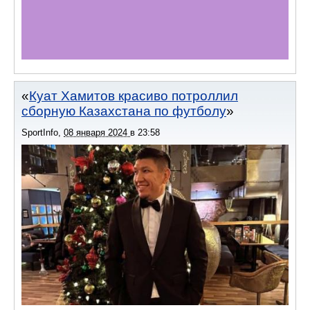
Куат Хамитов красиво потроллил
сборную Казахстана по футболу
SportInfo
,
08 января 2024
в
23:58