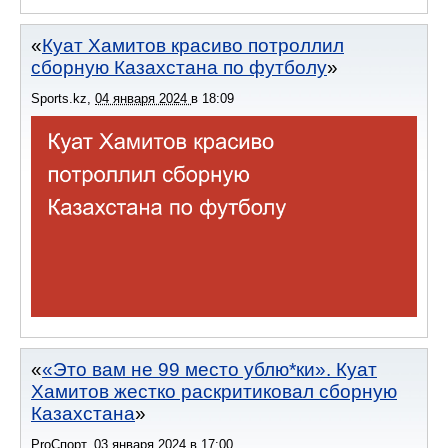
Куат Хамитов красиво потроллил
сборную Казахстана по футболу
Sports.kz
,
04 января 2024
в
18:09
«Это вам не 99 место ублю*ки». Куат
Хамитов жестко раскритиковал сборную
Казахстана
ProСпорт
,
03 января 2024
в
17:00