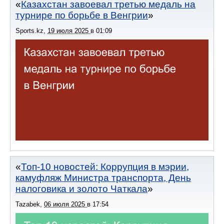
Казахстан завоевал третью медаль на
турнире по борьбе в Венгрии
Sports.kz
,
19 июля 2025
в
01:09
Топ-10 новостей: Коррупция в мэрии,
камуфляж Министра транспорта, День
налоговика и золото Чаткала
Tazabek
,
06 июля 2025
в
17:54