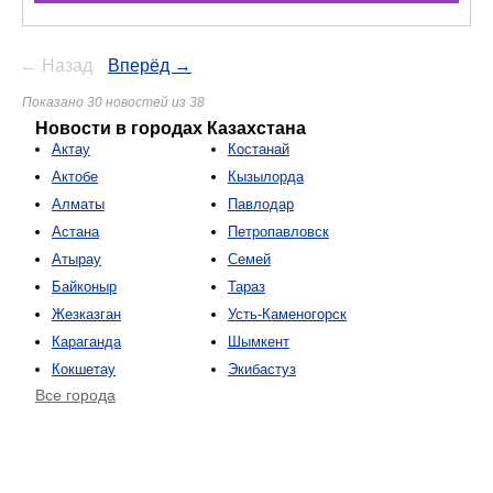
← Назад
Вперёд →
Показано 30 новостей из 38
Новости в городах Казахстана
Актау
Костанай
Актобе
Кызылорда
Алматы
Павлодар
Астана
Петропавловск
Атырау
Семей
Байконыр
Тараз
Жезказган
Усть-Каменогорск
Караганда
Шымкент
Кокшетау
Экибастуз
Все города