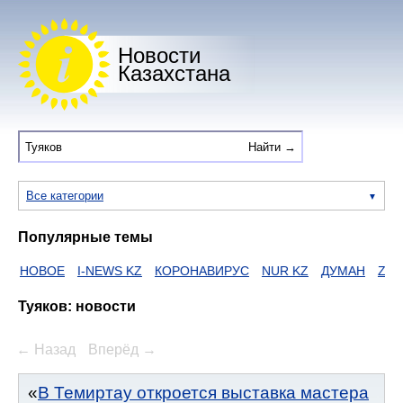
Новости
Казахстана
Все категории
Популярные темы
ВОЕ
I-NEWS KZ
КОРОНАВИРУС
NUR KZ
ДУМАН
ZAKON
Е
Туяков: новости
← Назад
Вперёд →
В Темиртау откроется выставка мастера