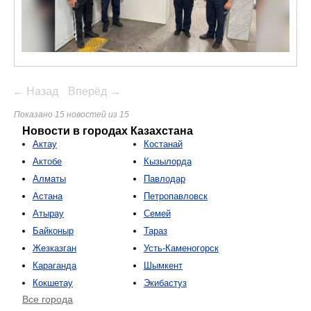
← Назад
Вперёд →
Показано 15 новостей из 15
Новости в городах Казахстана
Актау
Костанай
Актобе
Кызылорда
Алматы
Павлодар
Астана
Петропавловск
Атырау
Семей
Байконыр
Тараз
Жезказган
Усть-Каменогорск
Караганда
Шымкент
Кокшетау
Экибастуз
Все города