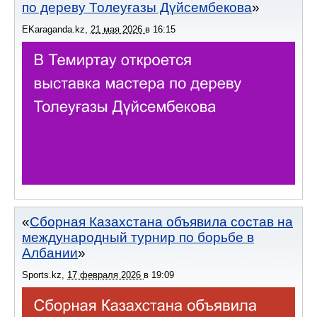
по дереву Толеуғазы Дүйсембекова
EKaraganda.kz
,
21 мая 2026
в
16:15
Сборная Казахстана объявила состав на
международный турнир по борьбе в
Албании
Sports.kz
,
17 февраля 2026
в
19:09