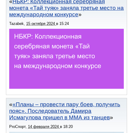
НБКР: Коллекционная серебряная
монета «Тай туяк» заняла третье место на
международном конкурсе
Tazabek
,
15 октября 2024
в
15:24
«Планы – провести пару боев, получить
пояс». Последователь Дамира
Исмагулова пришел в ММА из танцев
ProСпорт
,
14 февраля 2024
в
18:20