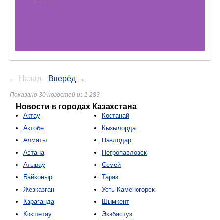
← Назад
Вперёд →
Показано 30 новостей из 1 283
Новости в городах Казахстана
Актау
Костанай
Актобе
Кызылорда
Алматы
Павлодар
Астана
Петропавловск
Атырау
Семей
Байконыр
Тараз
Жезказган
Усть-Каменогорск
Караганда
Шымкент
Кокшетау
Экибастуз