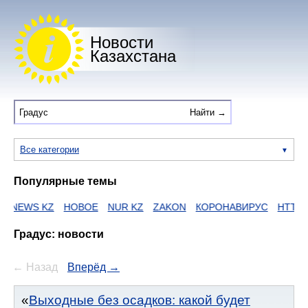
Новости
Казахстана
Все категории
Популярные темы
 KZ
НОВОЕ
NUR KZ
ZAKON
КОРОНАВИРУС
HTTPS
ЕГОВ
Градус: новости
← Назад
Вперёд →
Выходные без осадков: какой будет