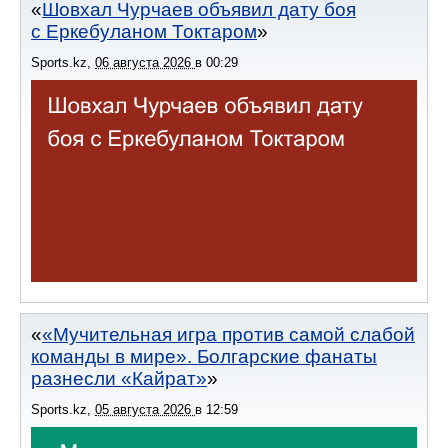
Шовхал Чурчаев объявил дату боя
с Еркебуланом Токтаром
Sports.kz
,
06 августа 2026
в
00:29
«Мучительная игра против самой слабой
команды в мире». Болгарские фанаты
разнесли «Кайрат»
Sports.kz
,
05 августа 2026
в
12:59