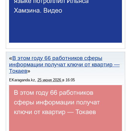
В этом году 66 работников сферы
информации получат ключи от квартир —
Токаев
EKaraganda.kz
,
25 июня 2026
в
16:05