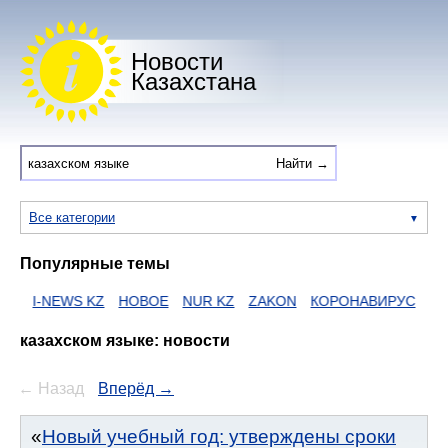
Новости
Казахстана
Все категории
Популярные темы
NEWS KZ
НОВОЕ
NUR KZ
ZAKON
КОРОНАВИРУС
HTTPS
Е
казахском языке: новости
← Назад
Вперёд →
Новый учебный год: утверждены сроки