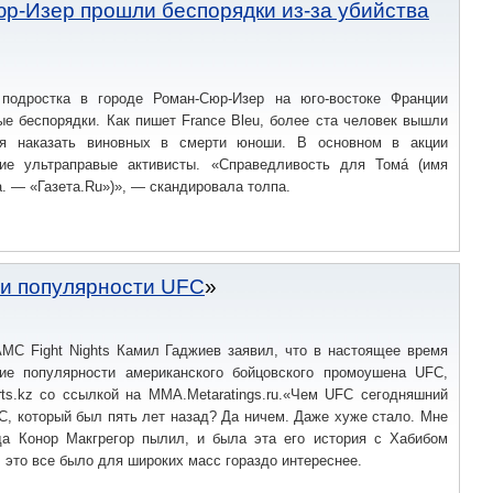
и») УК КР.Дело журналиста передали в Первомайский райсуд
р-Изер прошли беспорядки из-за убийства
подростка в городе Роман-Сюр-Изер на юго-востоке Франции
е беспорядки. Как пишет France Bleu, более ста человек вышли
уя наказать виновных в смерти юноши. В основном в акции
ие ультраправые активисты. «Справедливость для Томá (имя
а. — «Газета.Ru»)», — скандировала толпа.
ии популярности UFC
AMC Fight Nights Камил Гаджиев заявил, что в настоящее время
ие популярности американского бойцовского промоушена UFC,
rts.kz со ссылкой на MMA.Metaratings.ru.«Чем UFC сегодняшний
C, который был пять лет назад? Да ничем. Даже хуже стало. Мне
гда Конор Макгрегор пылил, и была эта его история с Хабибом
это все было для широких масс гораздо интереснее.