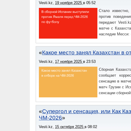
Vesti.kz
,
19 ноября 2025
в
05:52
Стало известно,
против поведени
передают Vesti.
матче с Казахста
наследие Месси: 
Какое место занял Казахстан в 
Vesti.kz
,
17 ноября 2025
в
23:53
Сборная Казахст
сообщает коррес
сенсацию в матче
матч Грузии с Ис
сенсации сборной
Супергол и сенсация, или Как Ка
ЧМ-2026
Vesti.kz
,
15 октября 2025
в
08:02