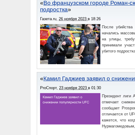
(«Нарушение неприкосновенности частной жизн
Во французском городе Роман-сю
Бишкека.
подростка
Газета.ru
,
26 ноября 2023
в
18:26
После убийства 
начались массовы
на улицы, треб
принимали участ
убитого подростк
Камил Гаджиев заявил о снижен
ProСпорт
,
23 ноября 2023
в
01:30
Президент лиги 
отмечает снижен
сообщает Prospo
отличается от UF
кажется, что ко
Нурмагомедовым, 