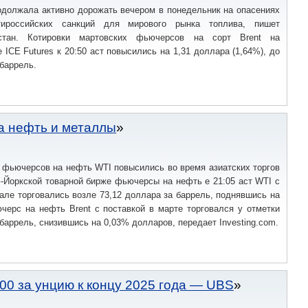
одолжала активно дорожать вечером в понедельник на опасениях
тироссийских санкций для мирового рынка топлива, пишет
хстан. Котировки мартовских фьючерсов на сорт Brent на
 ICE Futures к 20:50 аст повысились на 1,31 доллара (1,64%), до
 баррель.
на нефть и металлы
 фьючерсов на нефть WTI повысились во время азиатских торгов
ю-Йоркской товарной бирже фьючерсы на нефть е 21:05 аст WTI с
але торговались возле 73,12 доллара за баррель, поднявшись на
черс на нефть Brent с поставкой в марте торговался у отметки
 баррель, снизившись на 0,03% долларов, передает Investing.com.
00 за унцию к концу 2025 года — UBS