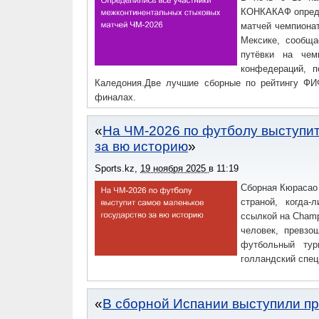
КОНКАКАФ опреде
матчей чемпионат
Мексике, сообща
путёвки на чем
конфедераций, п
Каледония.Две лучшие сборные по рейтингу Ф
финалах.
На ЧМ-2026 по футболу выступит
за вю историю
Sports.kz
,
19 ноября 2025
в
11:19
Сборная Кюрасао
страной, когда-
ссылкой на Champ
человек, превзо
футбольный тур
голландский спец
В сборной Испании выступили п