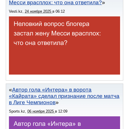
Месси врасплох: что она ответила?
Vesti.kz
,
24 ноября 2025
в
06:12
Автор гола «Интера» в ворота
«Кайрата» сделал признание после матча
в Лиге Чемпионов
Sports.kz
,
06 ноября 2025
в
12:09