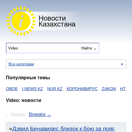
Новости
Казахстана
Все категории
Популярные темы
I-NEWS KZ
NUR KZ
КОРОНАВИРУС
ZAKON
HTTPS
ЕГОВ
Video: новости
← Назад
Вперёд →
Дэвид Бенавидес близок к бою за пояс