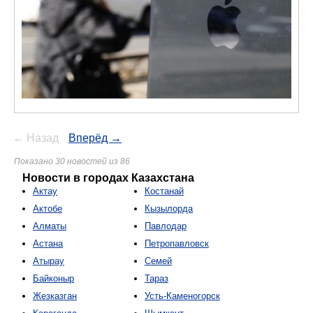
← Назад
Вперёд →
Показано 30 новостей из 86
Новости в городах Казахстана
Актау
Костанай
Актобе
Кызылорда
Алматы
Павлодар
Астана
Петропавловск
Атырау
Семей
Байконыр
Тараз
Жезказган
Усть-Каменогорск