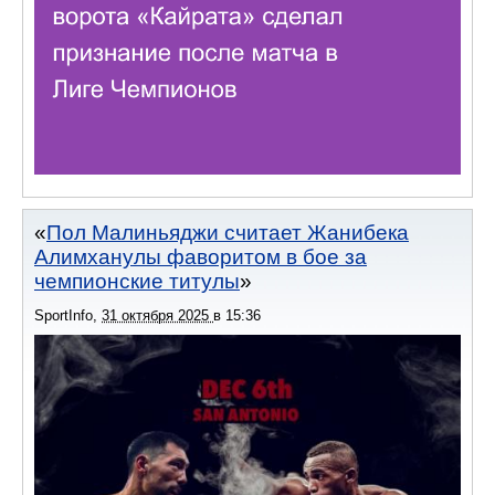
Пол Малиньяджи считает Жанибека
Алимханулы фаворитом в бое за
чемпионские титулы
SportInfo
,
31 октября 2025
в
15:36