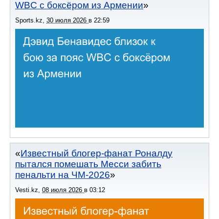
WBC с боксёром из Армении
Sports.kz
,
30 июля 2026
в
22:59
Известный блогер-фанат Роналду
пытался помешать Месси забить
пенальти на ЧМ-2026
Vesti.kz
,
08 июля 2026
в
03:12