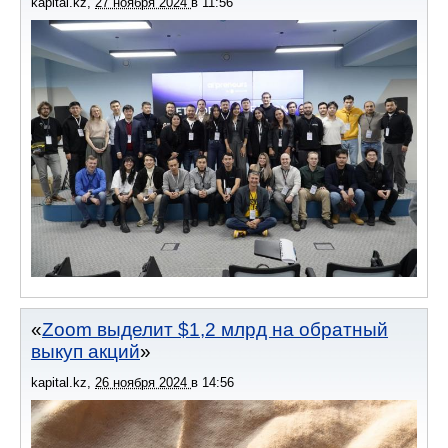
kapital.kz
,
27 ноября 2024
в
11:56
Zoom выделит $1,2 млрд на обратный
выкуп акций
kapital.kz
,
26 ноября 2024
в
14:56