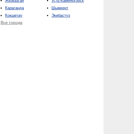
Жезказган
Усть-Каменогорск
Караганда
Шымкент
Кокшетау
Экибастуз
Все города