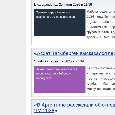
EKaraganda.kz
,
25 июля 2026
в
11:36
Работа ведется 
2024 года.По ит
видами транспор
аналогичным пер
грузов.В этом г
дорог – 11 тыс. к
Асхат Тагыберген высказался пе
Sports.kz
,
22 июля 2026
в
22:39
Капитан костанай
к первому матч
против литовског
клуба.— Мы при
матчу проходит х
В Аргентине рассказали об отн
ЧМ-2026