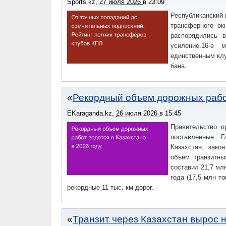
Sports.kz
,
27 июля 2026
в
23:09
Республиканский 
трансферного ок
распорядились 
усиление.16-е 
единственным клу
бана.
Рекордный объем дорожных работ
EKaraganda.kz
,
26 июля 2026
в
15:45
Правительство п
поставленные Г
Казахстан: зако
объем транзитны
составил 21,7 мл
года (17,5 млн т
рекордные 11 тыс. км дорог.
Транзит через Казахстан вырос н