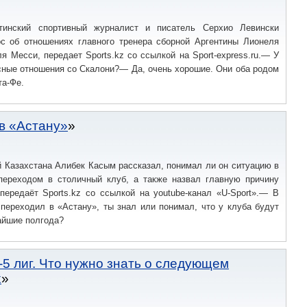
нтинский спортивный журналист и писатель Серхио Левински
ос об отношениях главного тренера сборной Аргентины Лионеля
я Месси, передает Sports.kz со ссылкой на Sport-express.ru.— У
сные отношения со Скалони?— Да, очень хорошие. Они оба родом
та-Фе.
в «Астану»
 Казахстана Алибек Касым рассказал, понимал ли он ситуацию в
переходом в столичный клуб, а также назвал главную причину
передаёт Sports.kz со ссылкой на youtube-канал «U-Sport».— В
 переходил в «Астану», ты знал или понимал, что у клуба будут
айшие полгода?
-5 лиг. Что нужно знать о следующем
х