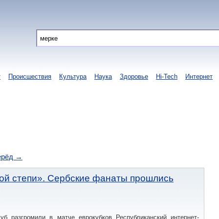
т
Происшествия
Культура
Наука
Здоровье
Hi-Tech
Интернет
ерёд →
ой степи». Сербские фанаты прошлись
луб разгромили в матче еврокубков Республиканский интернет-