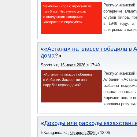
Республиканский
сопернике алмат
клубов Кипра, п
в 1948 году, а
выигрывала нацио
«Астана» на классе победила в А
дома?
Sports.kz
,
15 июля 2026
в
17:49
Республиканский 
Албании «Астана
Бабаяна выдержа
воспользовалась
Каримов после п
хорошим результа
Доходы или расходы казахстанце
EKaraganda.kz
,
05 июля 2026
в
12:06