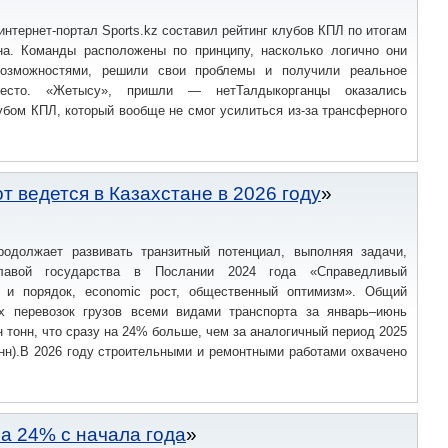
интернет-портал Sports.kz составил рейтинг клубов КПЛ по итогам
на. Команды расположены по принципу, насколько логично они
возможностями, решили свои проблемы и получили реальное
место. «Жетысу», пришли — нетТалдыкорганцы оказались
бом КПЛ, который вообще не смог усилиться из-за трансферного
 ведется в Казахстане в 2026 году
родолжает развивать транзитный потенциал, выполняя задачи,
лавой государства в Послании 2024 года «Справедливый
н и порядок, economic рост, общественный оптимизм». Общий
х перевозок грузов всеми видами транспорта за январь–июнь
н тонн, что сразу на 24% больше, чем за аналогичный период 2025
онн).В 2026 году строительными и ремонтными работами охвачено
а 24% с начала года