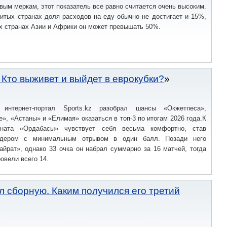
вым меркам, этот показатель все равно считается очень высоким.
итых странах доля расходов на еду обычно не достигает и 15%,
ых странах Азии и Африки он может превышать 50%.
. Кто выживет и выйдет в еврокубки?
й интернет-портал Sports.kz разобрал шансы «Окжетпеса»,
е», «Астаны» и «Елимая» оказаться в топ-3 по итогам 2026 года.К
оната «Ордабасы» чувствует себя весьма комфортно, став
дером с минимальным отрывом в один балл. Позади него
йрат», однако 33 очка он набрал суммарно за 16 матчей, тогда
овели всего 14.
л сборную. Каким получился его третий