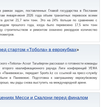
в рамках задач, поставленных Главой государства в Послании
огам января-июня 2026 года объем транзитных перевозок всеми
та достиг 21,7 млн тонн. Это на 24% больше по сравнению с
иодом прошлого года, когда было перевезено 17,5 млн тонн
оду строительством и ремонтом охвачено рекордное количество
илометров.
ред стартом «Тобола» в еврокубках
ского «Тобола» Асхат Тагыберген рассказал о готовности команды
у второго квалификационного раунда Лиги конференций УЕФА
о «Паневежиса», передает Sports.kz со ссылкой на пресс-службу
были в Паневежис. Подготовка к завтрашнему еврокубковому
орошо, мы рады снова выступить на международной арене.
ошениях Месси и Скалони перед финалом