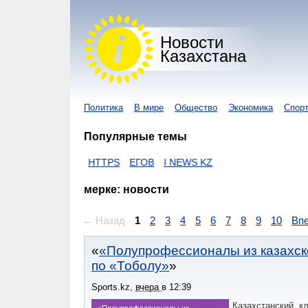
Новости
Казахстана
Политика
В мире
Общество
Экономика
Спор
Популярные темы
АВИРУС
HTTPS
ЕГОВ
I NEWS KZ
мерке: новости
← Назад
1
2
3
4
5
6
7
8
9
10
Вп
«Полупрофессионалы из казахск
по «Тоболу»
Sports.kz
,
вчера
в
12:39
Казахстанский к