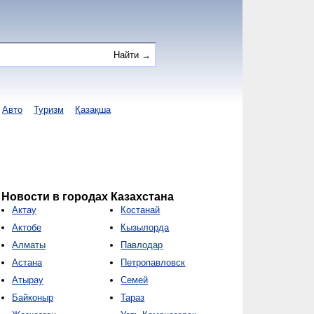
Авто
Туризм
Қазақша
Новости в городах Казахстана
Актау
Костанай
Актобе
Кызылорда
Алматы
Павлодар
Астана
Петропавловск
Атырау
Семей
Байконыр
Тараз