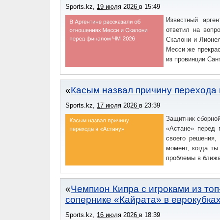
Sports.kz
,
19 июля 2026
в
15:49
Известный арге
ответил на вопр
Скалони и Лионел
Месси же прекра
из провинции Сан
Касым назвал причину перехода 
Sports.kz
,
17 июля 2026
в
23:39
Защитник сборной
«Астане» перед 
своего решения, 
момент, когда ты
проблемы в ближ
Чемпион Кипра с игроками из топ
сопернике «Кайрата» в еврокубка
Sports.kz
,
16 июля 2026
в
18:39