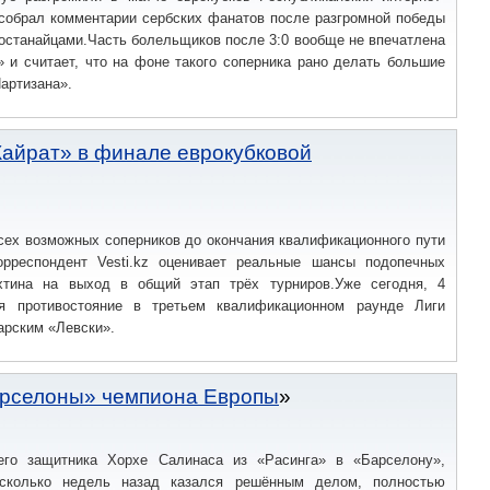
 собрал комментарии сербских фанатов после разгромной победы
останайцами.Часть болельщиков после 3:0 вообще не впечатлена
 и считает, что на фоне такого соперника рано делать большие
артизана».
«Кайрат» в финале еврокубковой
сех возможных соперников до окончания квалификационного пути
орреспондент Vesti.kz оценивает реальные шансы подопечных
хтина на выход в общий этап трёх турниров.Уже сегодня, 4
ся противостояние в третьем квалификационном раунде Лиги
арским «Левски».
арселоны» чемпиона Европы
его защитника Хорхе Салинаса из «Расинга» в «Барселону»,
сколько недель назад казался решённым делом, полностью