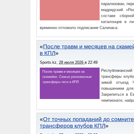
парализован, пер
мадридский «Ре
составе сборно
каталонцев в ли
временно отложило подписание Салинаса.
После травм и месяцев на скам
в КПЛ
Sports.kz
,
28 июля 2026
в
22:49
Республиканский
трансферы клубо
зимой отъезд 
повышением для 
Закрепиться в Е
чемпионате, набр
От точных попаданий до сомните
трансферов клубов КПЛ