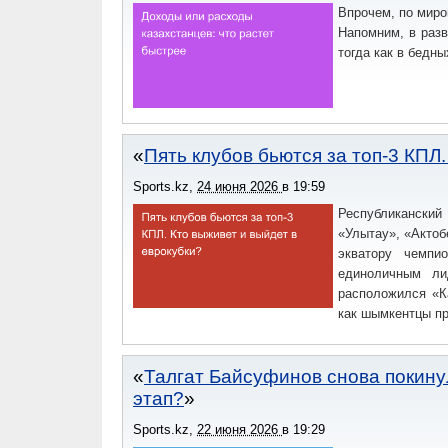
Впрочем, по миро
Напомним, в разв
тогда как в бедн
Пять клубов бьются за топ-3 КПЛ
Sports.kz
,
24 июня 2026
в
19:59
Республикански
«Улытау», «Актоб
экватору чемпи
единоличным ли
расположился «Ка
как шымкентцы пр
Талгат Байсуфинов снова покину
этап?
Sports.kz
,
22 июня 2026
в
19:29