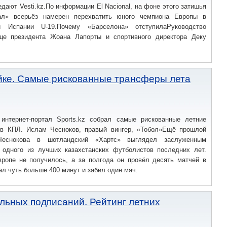
едают Vesti.kz.По информации El Nacional, на фоне этого затишья
ал» всерьёз намерен перехватить юного чемпиона Европы в
й Испании U-19.Почему «Барселона» отступилаРуководство
це президента Жоана Лапорты и спортивного директора Деку
ейке. Самые рискованные трансферы лета
 интернет-портал Sports.kz собрал самые рискованные летние
в КПЛ. Ислам Чесноков, правый вингер, «Тобол»Ещё прошлой
Чеснокова в шотландский «Хартс» выглядел заслуженным
одного из лучших казахстанских футболистов последних лет.
вропе не получилось, а за полгода он провёл десять матчей в
ал чуть больше 400 минут и забил один мяч.
льных подписаний. Рейтинг летних