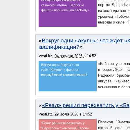
портал Sports.kz
их команды над к
уровнем «Тобола»
выводы о силе «П
Вокруг одни «акулы»: что ждёт 
квалификации?
Vesti.kz
,
04 августа 2026
в
14:52
«Кайрат» узнал в
в еврокубках. К
Рафаэля Уразба
августа, начнёт
чемпионов с болг
«Реал» решил перехватить у «Б
Vesti.kz
,
29 июля 2026
в
14:52
Переход 19-летн
который ещё не