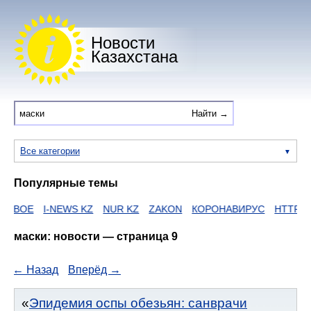
Новости
Казахстана
Все категории
Популярные темы
I-NEWS KZ
NUR KZ
ZAKON
КОРОНАВИРУС
HTTPS
ЕГОВ
маски: новости — страница 9
← Назад
Вперёд →
Эпидемия оспы обезьян: санврачи