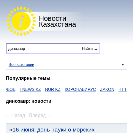
Новости
Казахстана
Все категории
Популярные темы
I-NEWS KZ
NUR KZ
КОРОНАВИРУС
ZAKON
HTTPS
ЕГОВ
динозавр: новости
← Назад
Вперёд →
16 июня: день науки о морских