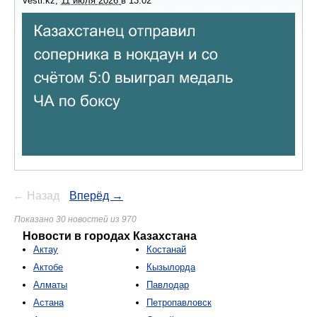
Vesti.kz
,
11 июля 2026
в
13:02
← Назад
Вперёд →
Показано 30 новостей из 970
Новости в городах Казахстана
Актау
Костанай
Актобе
Кызылорда
Алматы
Павлодар
Астана
Петропавловск