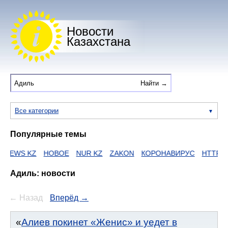
Новости
Казахстана
Все категории
Популярные темы
 KZ
НОВОЕ
NUR KZ
ZAKON
КОРОНАВИРУС
HTTPS
ЕГОВ
Адиль: новости
← Назад
Вперёд →
Алиев покинет «Женис» и уедет в