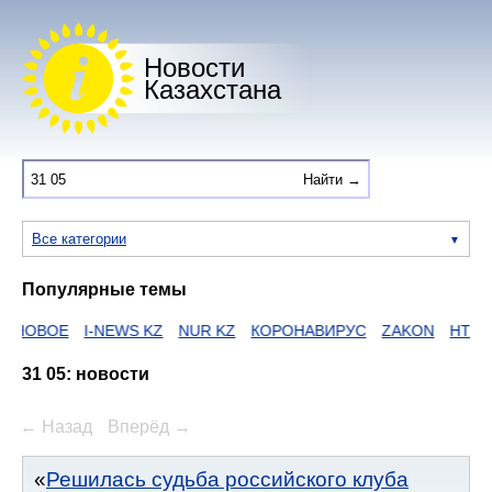
Новости
Казахстана
Все категории
Популярные темы
ОЕ
I-NEWS KZ
NUR KZ
КОРОНАВИРУС
ZAKON
HTTPS
ЕГО
31 05: новости
← Назад
Вперёд →
Решилась судьба российского клуба