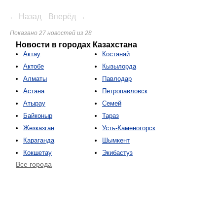
← Назад
Вперёд →
Показано 27 новостей из 28
Новости в городах Казахстана
Актау
Костанай
Актобе
Кызылорда
Алматы
Павлодар
Астана
Петропавловск
Атырау
Семей
Байконыр
Тараз
Жезказган
Усть-Каменогорск
Караганда
Шымкент
Кокшетау
Экибастуз
Все города