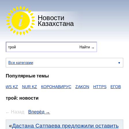
Новости
Казахстана
Все категории
Популярные темы
KZ
NUR KZ
КОРОНАВИРУС
ZAKON
HTTPS
ЕГОВ
ДУМАН
трой: новости
← Назад
Вперёд →
Дастана Сатпаева предложили оставить