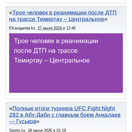
Трое человек в реанимации после ДТП
на трассе Темиртау – Центральное
EKaraganda.kz
,
27 июля 2026
в
12:45
Полные итоги турнира UFC Fight Night
282 в Абу-Даби с главным боем Анкалаев
— Гуськов
Sports.kz
,
26 июля 2026
в
01:19