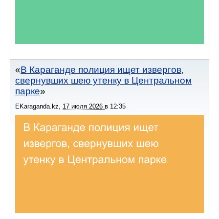
В Караганде полиция ищет извергов,
свернувших шею утенку в Центральном
парке
EKaraganda.kz
,
17 июля 2026
в
12:35