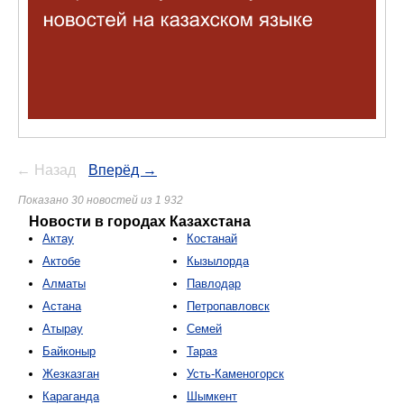
← Назад
Вперёд →
Показано 30 новостей из 1 932
Новости в городах Казахстана
Актау
Костанай
Актобе
Кызылорда
Алматы
Павлодар
Астана
Петропавловск
Атырау
Семей
Байконыр
Тараз
Жезказган
Усть-Каменогорск
Караганда
Шымкент