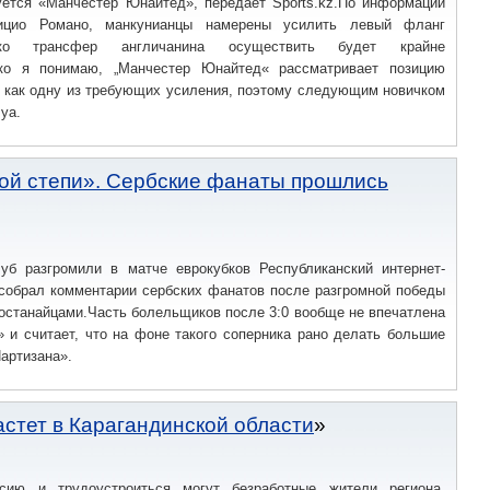
уется «Манчестер Юнайтед», передаёт Sports.kz.По информации
ицио Романо, манкунианцы намерены усилить левый фланг
ако трансфер англичанина осуществить будет крайне
ько я понимаю, „Манчестер Юнайтед« рассматривает позицию
а как одну из требующих усиления, поэтому следующим новичком
уа.
ой степи». Сербские фанаты прошлись
луб разгромили в матче еврокубков Республиканский интернет-
 собрал комментарии сербских фанатов после разгромной победы
останайцами.Часть болельщиков после 3:0 вообще не впечатлена
 и считает, что на фоне такого соперника рано делать большие
артизана».
астет в Карагандинской области
сию и трудоустроиться могут безработные жители региона.