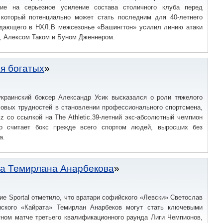
ние на серьезное усиление состава столичного клуба перед
, который потенциально может стать последним для 40-летнего
адающего в НХЛ.В межсезонье «Вашингтон» усилил линию атаки
, Алексом Таком и Буном Дженнером.
ля богатых
краинский боксер Александр Усик высказался о роли тяжелого
совых трудностей в становлении профессионального спортсмена,
kz со ссылкой на The Athletic.39-летний экс-абсолютный чемпион
то считает бокс прежде всего спортом людей, выросших без
а.
на Темирлана Анарбекова
ие Sportal отметило, что вратари софийского «Левски» Светослав
ского «Кайрата» Темирлан Анарбеков могут стать ключевыми
тном матче третьего квалификационного раунда Лиги Чемпионов,