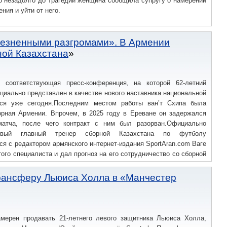
о незадолго до трагедии женщина сообщила супругу о намерении
ния и уйти от него.
езненными разгромами». В Армении
ной Казахстана
 соответствующая пресс-конференция, на которой 62-летний
циально представлен в качестве нового наставника национальной
тся уже сегодня.Последним местом работы ван’т Схипа была
орная Армении. Впрочем, в 2025 году в Ереване он задержался
матча, после чего контракт с ним был разорван.Официально
овый главный тренер сборной Казахстана по футболу
лся с редактором армянского интернет-издания SportAran.com Ваге
того специалиста и дал прогноз на его сотрудничество со сборной
печатлениях от уровня этого специалиста.
рансферу Льюиса Холла в «Манчестер
мерен продавать 21-летнего левого защитника Льюиса Холла,