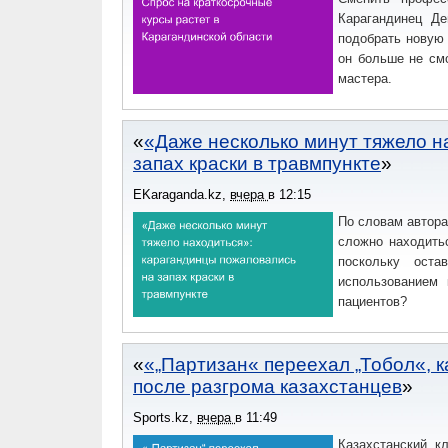
Карагандинец Де
подобрать новую
он больше не см
мастера.
«Даже несколько минут тяжело н
запах краски в травмпункте
EKaraganda.kz
,
вчера
в
12:15
По словам автора
сложно находить
поскольку оста
использованием 
пациентов?
«„Партизан« переехал „Тобол«, к
после разгрома казахстанцев
Sports.kz
,
вчера
в
11:49
Казахстанский к