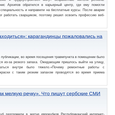
нис Архипов обратился в карьерный центр, где ему помогли
 специальность и направили на бесплатные курсы. После аварии
ог работать сварщиком, поэтому решил освоить профессию веб-
аходиться»: карагандинцы пожаловались на
 публикации, во время посещения травмпункта в помещении было
ся из-за резкого запаха. Ожидающим пришлось выйти на улицу,
ваться внутри было тяжело.«Почему ремонтные работы с
краски с таким резким запахом проводятся во время приема
ак мелкую речку». Что пишут сербские СМИ
луб разгромили в матче еврокубков Республиканский интернет-