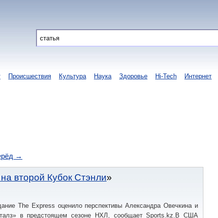
т
Происшествия
Культура
Наука
Здоровье
Hi-Tech
Интернет
ерёд →
на второй Кубок Стэнли
дание The Express оценило перспективы Александра Овечкина и
талз» в предстоящем сезоне НХЛ, сообщает Sports.kz.В США