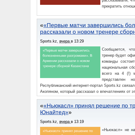
рассказывали, чт
прекратить отноше
«Первые матчи завершились бол
рассказали о новом тренере сбор
Sports.kz
,
вчера
в
13:29
Сообщается, что
тренер будет офи
команды состои
национальная сб
всего на 4 (!) 
представлен н
Республиканский интернет-портал Sports.kz связа
Акопяном, который рассказал о впечатлениях от э
Казахстана.— Ваге, расскажите в целом о своих в
«Ньюкасл» принял решение по т
Юнайтед»
Sports.kz
,
вчера
в
13:19
«Ньюкасл» не на