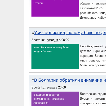
обратили внима
сезоном-2026/27
российского нап
Джорданом Кайру
Усик объяснил, почему бокс не д
Sports.kz
,
сегодня
в
00:09
Непобежденный у
детства и финан
передает Sports.
мира заявил, ч
большого достатк
В Болгарии обратили внимание 
Sports.kz
,
вчера
в
23:09
Болгарское издан
Вуцов и алматин
фигурами в отве