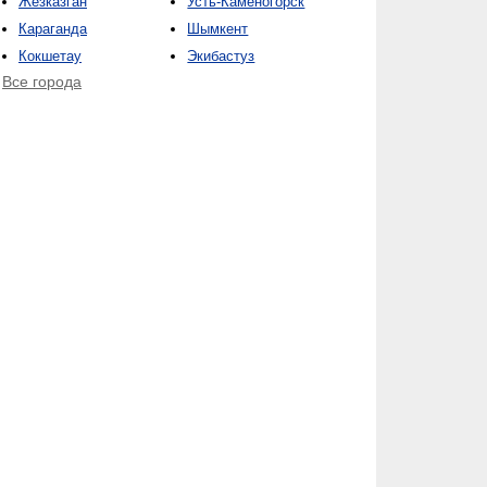
Жезказган
Усть-Каменогорск
Караганда
Шымкент
Кокшетау
Экибастуз
Все города