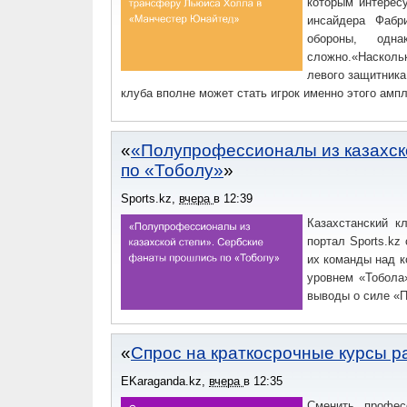
которым интерес
инсайдера Фабр
обороны, одн
сложно.«Наскол
левого защитник
клуба вполне может стать игрок именно этого ампл
«Полупрофессионалы из казахск
по «Тоболу»
Sports.kz
,
вчера
в
12:39
Казахстанский к
портал Sports.kz
их команды над к
уровнем «Тобола»
выводы о силе «П
Спрос на краткосрочные курсы р
EKaraganda.kz
,
вчера
в
12:35
Сменить профес