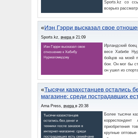
Sports.kz со сс
всерьез рассматр
Иэн Гэрри высказал свое отнош
Sports.kz
,
вчера
в
21:09
Ирландский боец
весе Хабибе Ну
бойцов на моей п
бои. Он мог бы ст
он ушел из спорта
Тысячи казахстанцев остались бе
магазине: среди пострадавших ес
Arna Press
,
вчера
в
20:38
Более тысячи ка
корреспондент 
приобретения то
крупные оптовые 