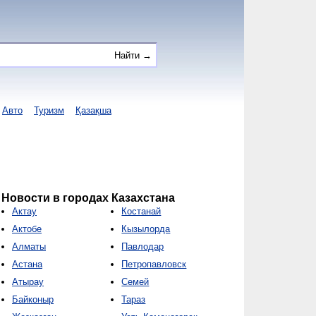
Авто
Туризм
Қазақша
Новости в городах Казахстана
Актау
Костанай
Актобе
Кызылорда
Алматы
Павлодар
Астана
Петропавловск
Атырау
Семей
Байконыр
Тараз