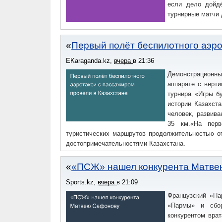
если дело дойдё
турнирные матчи 
Первый полёт беспилотного аэро
EKaraganda.kz
,
вчера
в
21:36
Демонстрационн
аппарате с верт
турнира «Игры б
истории Казахста
человек, развива
35 км.«На перв
туристических маршрутов продолжительностью о
достопримечательностями Казахстана.
«ПСЖ» нашел конкурента Матве
Sports.kz
,
вчера
в
21:09
Французский «Па
«Пармы» и сбор
конкурентом вра