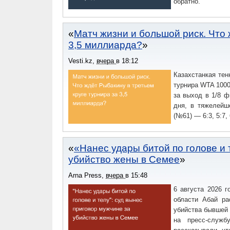
обратно.
Матч жизни и большой риск. Что 
3,5 миллиарда?
Vesti.kz
,
вчера
в
18:12
Казахстанкая тен
турнира WTA 1000 
за выход в 1/8 
дня, в тяжелейш
(№61) — 6:3, 5:7, 
«Нанес удары битой по голове и 
убийство жены в Семее
Arna Press
,
вчера
в
15:48
6 августа 2026 
области Абай ра
убийства бывшей с
на пресс-служб