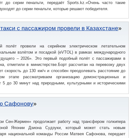
т до серии пенальти, передаёт Sports.kz.«Очень часто такие
доходят до серии пенальти, которые решают победителя.
такси с пассажиром провели в Казахстане
ый полёт провели на серийном электрическом летательном
икальным взлётом и посадкой (eVTOL) в рамках международного
удущего – 2026». Это первый подобный полёт с пассажирами в
на, отметили в министерстве.Борт рассчитан на перевозку двух
ет скорость до 130 км/ч и способен преодолевать расстояние до
ом этапе рассматриваем организацию демонстрационных и
т 5 до 30 минут над природными, культурными и историческими
ю Сафонову
ри Сен-Жермен» продолжает работу над трансфером голкипера
ной Японии Дзиона Судзуки, который может стать новым
таря национальной команды России Матвея Сафонова, передает