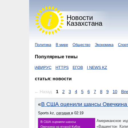
Новости
Казахстана
Политика
В мире
Общество
Экономика
Спор
Популярные темы
N
КОРОНАВИРУС
HTTPS
ЕГОВ
I NEWS KZ
статья: новости
← Назад
1
2
3
4
5
6
7
8
9
10
Вп
В США оценили шансы Овечкина 
Sports.kz
,
сегодня
в
02:19
Американское из
«Вашингтон Кэпи