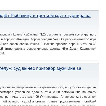
ждёт Рыбакину в третьем круге турнира за
нисистка Елена Рыбакина (№2) сыграет в третьем круге крупного
в Торонто (Канада). Корреспондент Vesti.kz рассказывает об игре
финала соревнований.Вчера Рыбакина провела первый матч за 32
ей битве сломив сопротивление австралийки Дарьи Касаткиной
6:4.
телу»: суд вынес приговор мужчине за
года специализированный межрайонный суд по уголовным делам
ссмотрел уголовное дело в отношении семейчанина по факту
упруги (часть 1 статьи 99 УК), передает Arnapress.kz со ссылкой
у областного суда.Напомним, ранее родственники погибшей