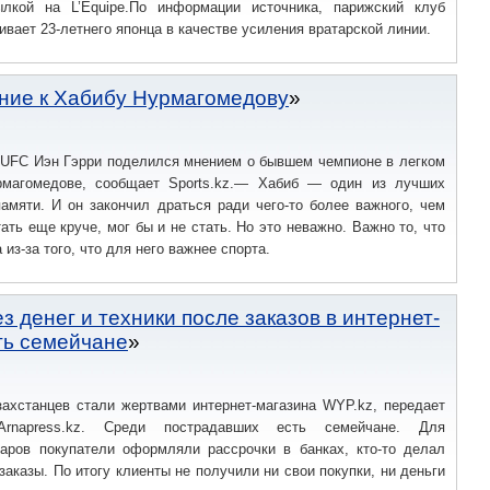
ылкой на L’Equipe.По информации источника, парижский клуб
ивает 23-летнего японца в качестве усиления вратарской линии.
ение к Хабибу Нурмагомедову
 UFC Иэн Гэрри поделился мнением о бывшем чемпионе в легком
рмагомедове, сообщает Sports.kz.— Хабиб — один из лучших
амяти. И он закончил драться ради чего-то более важного, чем
ать еще круче, мог бы и не стать. Но это неважно. Важно то, что
 из-за того, что для него важнее спорта.
з денег и техники после заказов в интернет-
ть семейчане
захстанцев стали жертвами интернет-магазина WYP.kz, передает
Arnapress.kz. Среди пострадавших есть семейчане. Для
варов покупатели оформляли рассрочки в банках, кто-то делал
заказы. По итогу клиенты не получили ни свои покупки, ни деньги