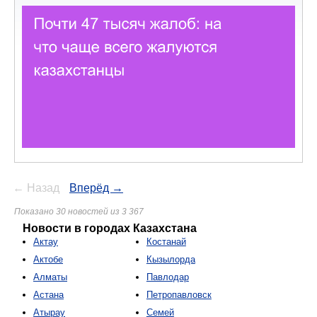
← Назад
Вперёд →
Показано 30 новостей из 3 367
Новости в городах Казахстана
Актау
Костанай
Актобе
Кызылорда
Алматы
Павлодар
Астана
Петропавловск
Атырау
Семей