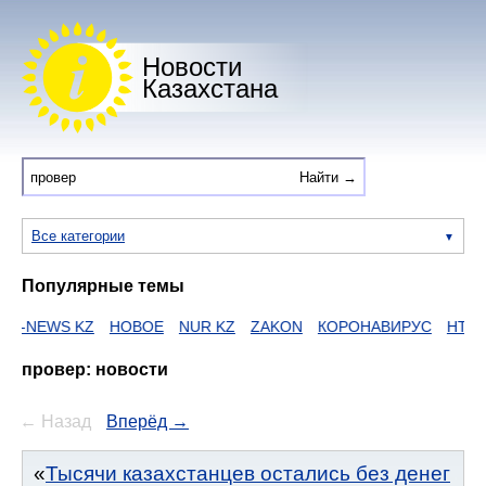
Новости
Казахстана
Все категории
Популярные темы
S KZ
НОВОЕ
NUR KZ
ZAKON
КОРОНАВИРУС
HTTPS
ЕГО
провер: новости
← Назад
Вперёд →
Тысячи казахстанцев остались без денег