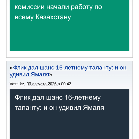
Флик дал шанс 16-летнему таланту: и он
удивил Ямаля
Vesti.kz
,
03 августа 2026
в
00:42