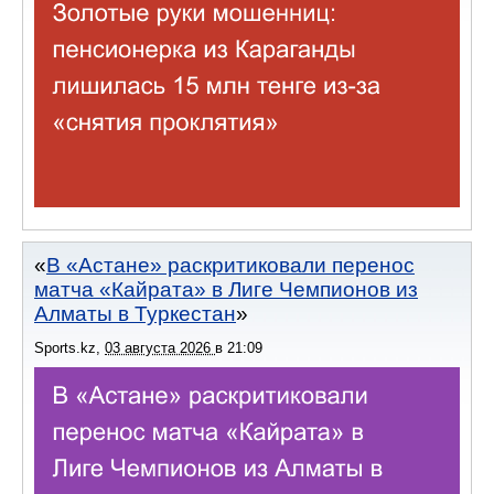
В «Астане» раскритиковали перенос
матча «Кайрата» в Лиге Чемпионов из
Алматы в Туркестан
Sports.kz
,
03 августа 2026
в
21:09