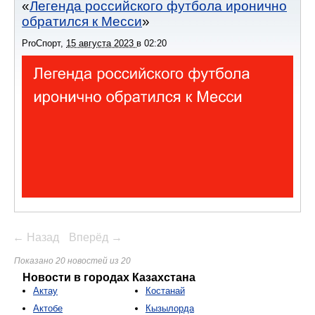
Легенда российского футбола иронично
обратился к Месси
ProСпорт
,
15 августа 2023
в
02:20
← Назад
Вперёд →
Показано 20 новостей из 20
Новости в городах Казахстана
Актау
Костанай
Актобе
Кызылорда