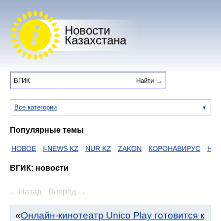
Новости
Казахстана
Все категории
Популярные темы
ОВОЕ
I-NEWS KZ
NUR KZ
ZAKON
КОРОНАВИРУС
HTTPS
ВГИК: новости
← Назад
Вперёд →
Онлайн-кинотеатр Unico Play готовится к