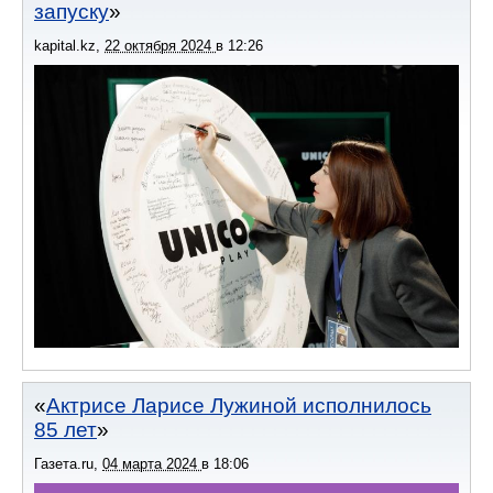
запуску
kapital.kz
,
22 октября 2024
в
12:26
Актрисе Ларисе Лужиной исполнилось
85 лет
Газета.ru
,
04 марта 2024
в
18:06