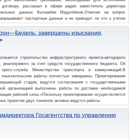
 договору, рассказал в эфире радио заместитель директора
ональных данных Кылымбек Мадалбеков.Отвечая на вопрос
запрашивают паспортные данные и не приводит ли это к утечке
ательный процесс идентификации, который необходим, чтобы
коон—Бедель: завершены изыскания,
лжается строительство инфраструктурного проекта-автодороги
 реализуемого за счет средств государственного бюджета. Об
пресс-служба Министерства транспорта и коммуникаций.В
 изыскательские работы полностью завершены. Проектирование
вершающей стадии, ведутся согласования с государственными
ной организацией выполнены работы по доставке необходимой
лизации рабочей силы.«Поскольку проектирование осуществляется
ых проектом двух тоннелях активно ведутся работы.
амдиректора Госагентства по управлению