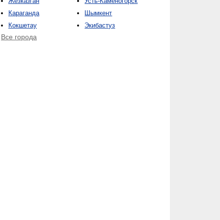
Жезказган
Усть-Каменогорск
Караганда
Шымкент
Кокшетау
Экибастуз
Все города