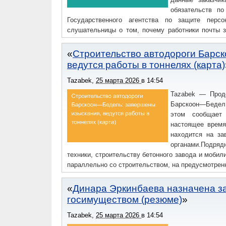
обязательств по
Государственного агентства по защите перс
слушательницы о том, почему работники почты 
данных, замдиректора сообщил, что это обяз
убедиться, что именно вы являетесь получателем.
Строительство автодороги Барс
ведутся работы в тоннелях (карта)
Tazabek
,
25 марта 2026
в
14:54
Tazabek — Продо
Барскоон—Бедел,
этом сообщает 
настоящее время
находится на за
органами.Подряд
техники, строительству бетонного завода и моби
параллельно со строительством, на предусмотренн
Динара Эркинбаева назначена з
госимуществом (резюме)
Tazabek
,
25 марта 2026
в
14:54