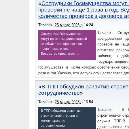
Сотрудники Госимущества могут 
проверки не чаще 1 раза в год. В
количество проверок в договоре 
Tazabek
,
25 марта 2026
в
14:24
Tazabek — Сотруд
арендованное д
проверки не чаще
агентство прило
таблице, в дей
государственног
госимущества, в числе которых обеспечение сво
раза в год.Указано, что допуск осуществляется д
сдаваемого госимущества, использования объект
норму формулировкой, что число проверок, 
В ТПП обсудили развитие строи
событиями следите в Телеграм-канале @tazabek_off
сотрудничество
Tazabek
,
25 марта 2026
в
13:54
Tazabek — В То
строительной отр
служба ТПП.В 
деятельности К