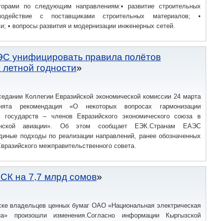
торами по следующим направлениям:• развитие строительных
модействие с поставщиками строительных материалов; •
; • вопросы развития и модернизации инженерных сетей.
ЭС унифицировать правила полётов
 летной годности
седании Коллегии Евразийской экономической комиссии 24 марта
нята рекомендация «О некоторых вопросах гармонизации
а государств – членов Евразийского экономического союза в
анской авиации». Об этом сообщает ЕЭК.Странам ЕАЭС
диные подходы по реализации направлений, ранее обозначенных
вразийского межправительственного совета.
СК на 7,7 млрд сомов
ске владельцев ценных бумаг ОАО «Национальная электрическая
на» произошли изменения.Согласно информации Кыргызской