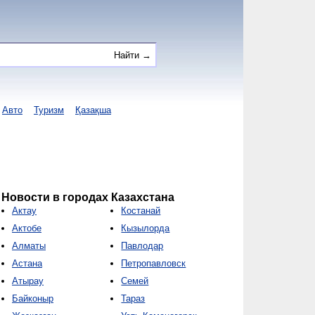
Авто
Туризм
Қазақша
Новости в городах Казахстана
Актау
Костанай
Актобе
Кызылорда
Алматы
Павлодар
Астана
Петропавловск
Атырау
Семей
Байконыр
Тараз