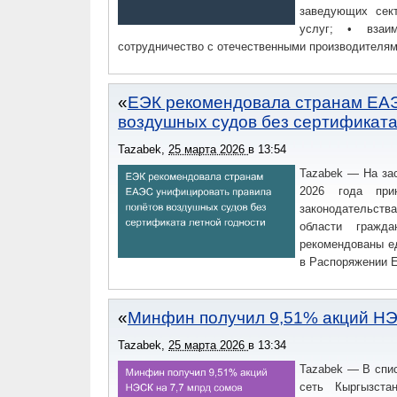
заведующих сек
услуг; • взаи
сотрудничество с отечественными производителями
ЕЭК рекомендовала странам ЕА
воздушных судов без сертификата
Tazabek
,
25 марта 2026
в
13:54
Tazabek — На за
2026 года при
законодательств
области гражд
рекомендованы е
в Распоряжении Е
Минфин получил 9,51% акций НЭ
Tazabek
,
25 марта 2026
в
13:34
Tazabek — В спи
сеть Кыргызста