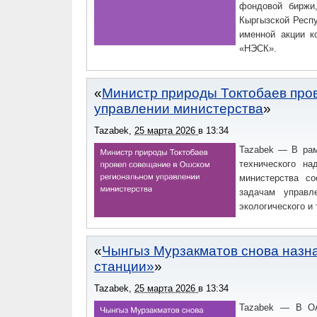
фондовой биржи
Кыргызской Респ
именной акции к
«НЭСК».
Министр природы Токтобаев про
управлении министерства
Tazabek
,
25 марта 2026
в
13:34
Tazabek — В рам
технического н
министерства со
задачам управл
экологического и
Чынгыз Мурзакматов снова назн
станции»
Tazabek
,
25 марта 2026
в
13:34
Tazabek — В ОА