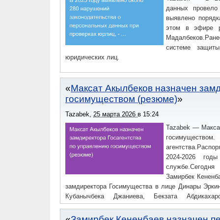
данных провело
выявлено порядк
этом в эфире р
Мадалбеков.Ран
системе защиты
юридических лиц.
Максат Акылбеков назначен замд
госимуществом (резюме)
Tazabek
,
25 марта 2026
в
15:24
Tazabek — Макса
госимуществ
агентства.Распо
2024-2026 год
службе.Сегодня
Замирбек Кененб
замдиректора Госимущества в лице Динары Эркин
Кубанычбека Джаниева, Бекзата Абдикахар
Джанболотовича:Дата и место рождения: — 10.04.
университет (КГЮУ), факультет юриспруденции;
Замирбек Кененбаев назначен пе