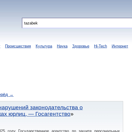
т
Происшествия
Культура
Наука
Здоровье
Hi-Tech
Интернет
ерёд →
 нарушений законодательства о
ах юрлиц, — Госагентство
25 году Государственное агентство по защите персональных