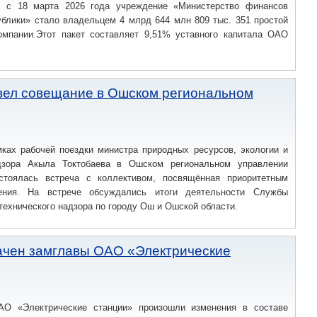
, с 18 марта 2026 года учреждение «Министерство финансов
ублики» стало владельцем 4 млрд 644 млн 809 тыс. 351 простой
омпании.Этот пакет составляет 9,51% уставного капитала ОАО
вел совещание в Ошском региональном
ках рабочей поездки министра природных ресурсов, экологии и
адзора Акыла Токтобаева в Ошском региональном управлении
стоялась встреча с коллективом, посвящённая приоритетным
ения. На встрече обсуждались итоги деятельности Службы
 технического надзора по городу Ош и Ошской области.
ачен замглавы ОАО «Электрические
О «Электрические станции» произошли изменения в составе