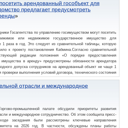
посетить арендованный гособъект для
едомство предлагает предусмотреть
аренды
ники Госагентства по управлению госимуществом могут посетить
вижимое или недвижимое государственное имущество для
 1 раза в год. Это следует из сравнительной таблицы, которую
жило к проекту постановления Кабмина.Согласно сравнительной
ствующей редакции положения «О порядке предоставления
о имущества в аренду» предусмотрены обязанности арендатора
бодного допуска сотрудников на арендованный объект не чаще 1
ля проверки выполнения условий договора, технического состояния
а по целевому назначению.Агентство предлагает дополнить эту
может быть предусмотрено договором аренды.За последними
тельной отрасли и международное
icial
ргово-промышленной палате обсудили приоритеты развития
асли и международное сотрудничество. Об этом сообщила пресс-
ходе заседания были рассмотрены ключевые направления
омитета на 2026 год. В частности, обсуждены планы работы