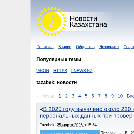
Новости
Казахстана
Политика
В мире
Общество
Экономика
Спор
Популярные темы
ЕГОВ
ZAKON
HTTPS
I NEWS KZ
tazabek: новости
← Назад
1
2
3
4
5
6
7
8
9
10
Вп
В 2025 году выявлено около 280
персональных данных при проверк
Tazabek
,
25 марта 2026
в
15:54
Tazabek — В 20