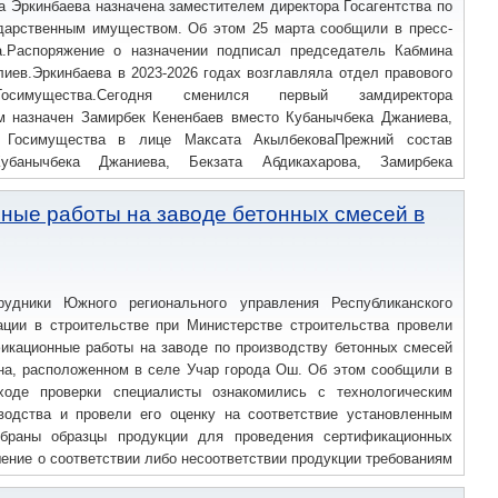
 Эркинбаева назначена заместителем директора Госагентства по
дарственным имуществом. Об этом 25 марта сообщили в пресс-
а.Распоряжение о назначении подписал председатель Кабмина
иев.Эркинбаева в 2023-2026 годах возглавляла отдел правового
Госимущества.Сегодня сменился первый замдиректора
м назначен Замирбек Кененбаев вместо Кубанычбека Джаниева,
 Госимущества в лице Максата АкылбековаПрежний состав
убанычбека Джаниева, Бекзата Абдикахарова, Замирбека
 — 17.01.1986 г.Образование: — В 2009 году окончила судебно-
го юридического института;Трудовая деятельность: — 09.2009 –
ные работы на заводе бетонных смесей в
ский институт, преподаватель, старший преподаватель кафедры
2020 гг. – Центр по координации гарантированной государством
и КР, координатор Управления консультационно-правовой и
.2020 — 06.2023 гг. – Фонд по управлению государственным
удники Южного регионального управления Республиканского
циалист Юридического управления; — 06.2023 — 03.2026 гг. –
ации в строительстве при Министерстве строительства провели
арственным имуществом при Кабинете министров КР, заведующая
икационные работы на заводе по производству бетонных смесей
— «Советник государственной гражданской службы 3 класса».За
она, расположенном в селе Учар города Ош. Об этом сообщили в
@tazabek_official
ходе проверки специалисты ознакомились с технологическим
водства и провели его оценку на соответствие установленным
обраны образцы продукции для проведения сертификационных
ение о соответствии либо несоответствии продукции требованиям
и следите через наш Твиттер @tazabek