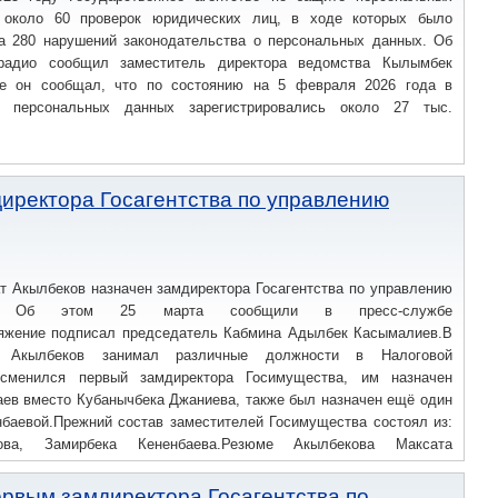
 около 60 проверок юридических лиц, в ходе которых было
а 280 нарушений законодательства о персональных данных. Об
адио сообщил заместитель директора ведомства Кылымбек
ее он сообщал, что по состоянию на 5 февраля 2026 года в
 персональных данных зарегистрировались около 27 тыс.
иректора Госагентства по управлению
т Акылбеков назначен замдиректора Госагентства по управлению
ом. Об этом 25 марта сообщили в пресс-службе
ряжение подписал председатель Кабмина Адылбек Касымалиев.В
ы Акылбеков занимал различные должности в Налоговой
 сменился первый замдиректора Госимущества, им назначен
аев вместо Кубанычбека Джаниева, также был назначен ещё один
баевой.Прежний состав заместителей Госимущества состоял из:
ова, Замирбека Кененбаева.Резюме Акылбекова Максата
1991 г.;Образование: — Кыргызский государственный юридический
 — Академия государственного управления при президенте КР
рвым замдиректора Госагентства по