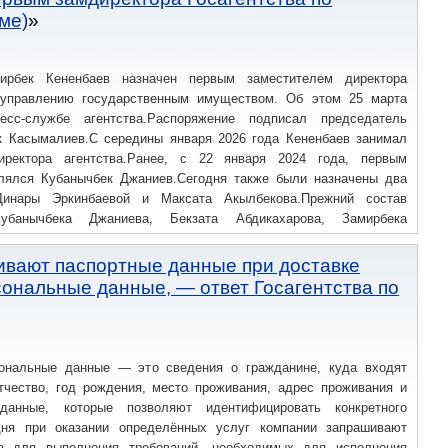
ального управления; — Кыргызский национальный университет им.
ме)
рбек Кененбаев назначен первым заместителем директора
 управлению государственным имуществом. Об этом 25 марта
сс-службе агентства.Распоряжение подписал председатель
 Касымалиев.С середины января 2026 года Кененбаев занимал
иректора агентства.Ранее, с 22 января 2024 года, первым
лялся Кубанычбек Джаниев.Сегодня также были назначены два
инары Эркинбаевой и Максата Акылбекова.Прежний состав
убанычбека Джаниева, Бекзата Абдикахарова, Замирбека
я: — 09.11.1981 г.Образование: — Кыргызский национальный
ивают паспортные данные при доставке
сональные данные, — ответ Госагентства по
ональные данные — это сведения о гражданине, куда входят
тчество, год рождения, место проживания, адрес проживания и
анные, которые позволяют идентифицировать конкретного
дня при оказании определённых услуг компании запрашивают
ка для выполнения требований, необходимых для исполнения