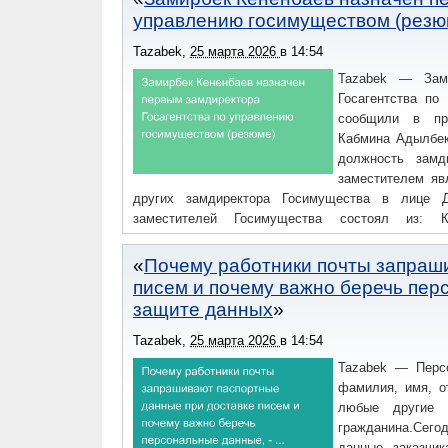
(АГУПКР), факультет государственного и муницип
управлению госимуществом (резю
Tazabek
,
25 марта 2026
в
14:54
Tazabek — Зами
Госагентства по
сообщили в пре
Кабмина Адылбек
должность замд
заместителем яв
других замдиректора Госимущества в лице Д
заместителей Госимущества состоял из: К
Кененбаева.Резюме З.Кененбаева:Дата рождени
университет им.
Почему работники почты запраш
писем и почему важно беречь пер
защите данных
Tazabek
,
25 марта 2026
в
14:54
Tazabek — Перс
фамилия, имя, о
любые другие д
гражданина.Сего
данные заказчи