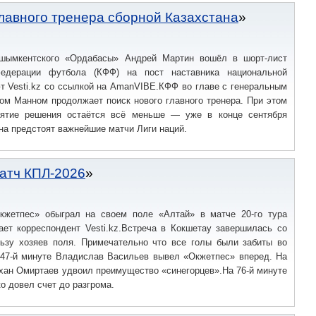
главного тренера сборной Казахстана
 шымкентского «Ордабасы» Андрей Мартин вошёл в шорт-лист
федерации футбола (КФФ) на пост наставника национальной
т Vesti.kz со ссылкой на AmanVIBE.КФФ во главе с генеральным
ом Манном продолжает поиск нового главного тренера. При этом
нятие решения остаётся всё меньше — уже в конце сентября
на предстоят важнейшие матчи Лиги наций.
атч КПЛ-2026
кжетпес» обыграл на своем поле «Алтай» в матче 20-го тура
ает корреспондент Vesti.kz.Встреча в Кокшетау завершилась со
льзу хозяев поля. Примечательно что все голы были забиты во
 47-й минуте Владислав Васильев вывел «Окжетпес» вперед. На
хан Омиртаев удвоил преимущество «синегорцев».На 76-й минуте
 довел счет до разгрома.