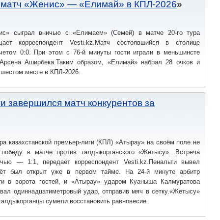
 матч «Женис» — «Елимай» в КПЛ-2026
ис» сыграл вничью с «Елимаем» (Семей) в матче 20-го тура
щает корреспондент Vesti.kz.Матч состоявшийся в столице
четом 0:0. При этом с 76-й минуты гости играли в меньшинсте
Арсена Аширбека.Таким образом, «Елимай» набрал 28 очков и
 шестом месте в КПЛ-2026.
и завершился матч конкурентов за
ура казахстанской премьер-лиги (КПЛ) «Атырау» на своём поле не
победу в матче против талдыкорганского «Жетысу». Встреча
чью — 1:1, передаёт корреспондент Vesti.kz.Пенальти вывел
чёт был открыт уже в первом тайме. На 24-й минуте арбитр
ти в ворота гостей, и «Атырау» ударом Куаныша Калмуратова
овал одиннадцатиметровый удар, отправив мяч в сетку.«Жетысу»
талдыкорганцы сумели восстановить равновесие.