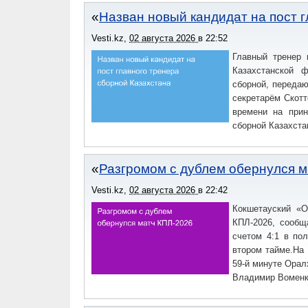
Назван новый кандидат на пост 
Vesti.kz
,
02 августа 2026
в
22:52
Главный тренер
Казахстанской 
сборной, передаю
секретарём Скотт
времени на при
сборной Казахста
Разгромом с дублем обернулся м
Vesti.kz
,
02 августа 2026
в
22:42
Кокшетауский «О
КПЛ-2026, сообщ
счетом 4:1 в по
втором тайме.На
59-й минуте Орал
Владимир Воменко