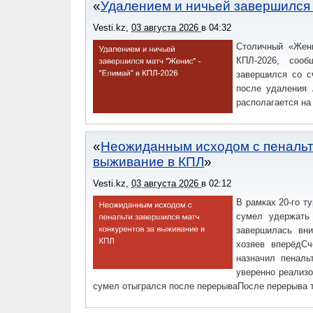
Удалением и ничьей завершился
Vesti.kz
,
03 августа 2026
в
04:32
Столичный «Жен
КПЛ-2026, сооб
завершился со с
после удаления 
располагается на
Неожиданным исходом с пенальт
выживание в КПЛ
Vesti.kz
,
03 августа 2026
в
02:12
В рамках 20-го т
сумел удержать 
завершилась вни
хозяев вперёдС
назначил пеналь
уверенно реализ
сумел отыгрался после перерываПосле перерыва 