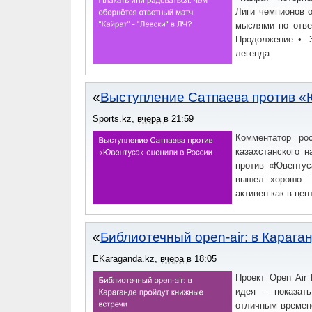
Лиги чемпионов о
мыслями по отве
Продолжение •. 
легенда.
Выступление Сатпаева против «
Sports.kz
,
вчера
в
21:59
Комментатор ро
казахстанского 
против «Ювентуса
вышел хорошо: 
активен как в цен
Библиотечный open-air: в Карага
EKaraganda.kz
,
вчера
в
18:05
Проект Open Air
идея – показать
отличным времен