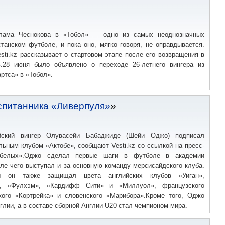
лама Чеснокова в «Тобол» — одно из самых неоднозначных
танском футболе, и пока оно, мягко говоря, не оправдывается.
sti.kz рассказывает о стартовом этапе после его возвращения в
в.28 июня было объявлено о переходе 26-летнего вингера из
ртса» в «Тобол».
спитанника «Ливерпуля»
ийский вингер Олувасейи Бабаджиде (Шейи Оджо) подписал
льным клубом «Актобе», сообщают Vesti.kz со ссылкой на пресс-
-белых».Оджо сделал первые шаги в футболе в академии
ле чего выступал и за основную команду мерсисайдского клуба.
 он также защищал цвета английских клубов «Уиган»,
», «Фулхэм», «Кардифф Сити» и «Миллуол», французского
кого «Кортрейка» и словенского «Марибора».Кроме того, Оджо
лии, а в составе сборной Англии U20 стал чемпионом мира.