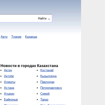
Авто
Туризм
Қазақша
Новости в городах Казахстана
Актау
Костанай
Актобе
Кызылорда
Алматы
Павлодар
Астана
Петропавловск
Атырау
Семей
Байконыр
Тараз