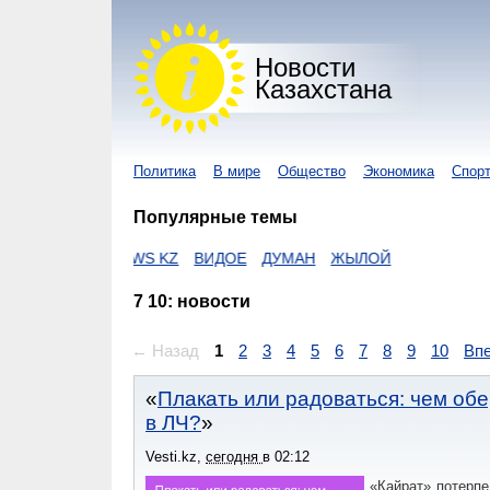
Новости
Казахстана
Политика
В мире
Общество
Экономика
Спор
Популярные темы
KZ
I-NEWS KZ
ВИДОЕ
ДУМАН
ЖЫЛОЙ
7 10: новости
← Назад
1
2
3
4
5
6
7
8
9
10
Вп
Плакать или радоваться: чем об
в ЛЧ?
Vesti.kz
,
сегодня
в
02:12
«Кайрат» потерпе