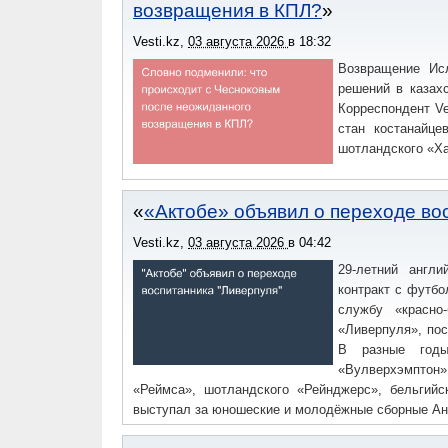
возвращения в КПЛ?
Vesti.kz
,
03 августа 2026
в
18:32
Возвращение Ис
решений в казахс
Корреспондент Ve
стан костанайце
шотландского «Ха
«Актобе» объявил о переходе во
Vesti.kz
,
03 августа 2026
в
04:42
29-летний англ
контракт с футбо
службу «красно
«Ливерпуля», пос
В разные годы
«Вулверхэмптон
«Реймса», шотландского «Рейнджерс», бельгийс
выступал за юношеские и молодёжные сборные Анг