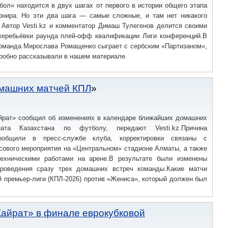
бол» находится в двух шагах от первого в истории общего этапа
урнира. Но эти два шага — самые сложные, и там нет никакого
 Автор Vesti.kz и комментатор Димаш Тулегенов делится своими
еребьёвки раунда плей-офф квалификации Лиги конференций.В
команда Мирослава Ромащенко сыграет с сербским «Партизаном»,
робно рассказывали в нашем материале.
омашних матчей КПЛ
йрат» сообщил об изменениях в календаре ближайших домашних
ата Казахстана по футболу, передают Vesti.kz.Причина
ообщили в пресс-службе клуба, корректировки связаны с
сового мероприятия на «Центральном» стадионе Алматы, а также
ехническими работами на арене.В результате были изменены
роведения сразу трех домашних встреч команды.Какие матчи
й премьер-лиги (КПЛ-2026) против «Жениса», который должен был
«Кайрат» в финале еврокубковой