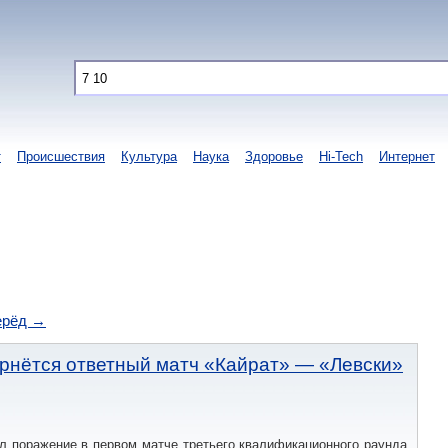
т
Происшествия
Культура
Наука
Здоровье
Hi-Tech
Интернет
ерёд →
ернётся ответный матч «Кайрат» — «Левски»
л поражение в первом матче третьего квалификационного раунда