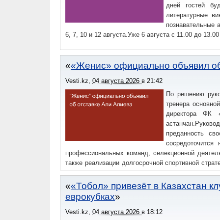
дней гостей бу
литературные ви
познавательные а
6, 7, 10 и 12 августа.Уже 6 августа с 11.00 до 13
«Женис» официально объявил об
Vesti.kz
,
04 августа 2026
в
21:42
По решению руко
тренера основно
директора ФК «
астанчан.Руково
преданность св
сосредоточится 
профессиональных команд, селекционной деятель
также реализации долгосрочной спортивной страт
команды будет объявлено дополнительно.Напомним
«Тобол» привезёт в Казахстан кл
еврокубках
Vesti.kz
,
04 августа 2026
в
18:12