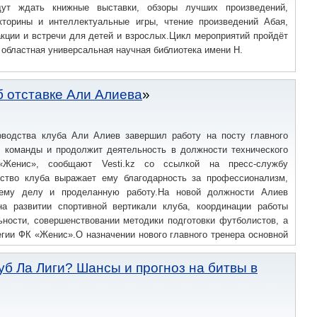
дут ждать книжные выставки, обзоры лучших произведений,
кторины и интеллектуальные игры, чтение произведений Абая,
кции и встречи для детей и взрослых.Цикл мероприятий пройдёт
.00 областная универсальная научная библиотека имени Н.
 отставке Али Алиева
водства клуба Али Алиев завершил работу на посту главного
й команды и продолжит деятельность в должности технического
Женис», сообщают Vesti.kz со ссылкой на пресс-службу
дство клуба выражает ему благодарность за профессионализм,
оему делу и проделанную работу.На новой должности Алиев
на развитии спортивной вертикали клуба, координации работы
ности, совершенствовании методики подготовки футболистов, а
егии ФК «Женис».О назначении нового главного тренера основной
, Алиев возглавлял столичный клуб с конца 2025 года.
уб Ла Лиги? Шансы и прогноз на битвы в