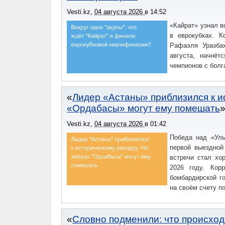
Vesti.kz
,
04 августа 2026
в
14:52
«Кайрат» узнал в
в еврокубках. К
Рафаэля Уразба
августа, начнёт
чемпионов с болг
Лидер «Астаны» приблизился к и
«Ордабасы» могут ему помешать
Vesti.kz
,
04 августа 2026
в
01:42
Победа над «Улы
первой выездной
встречи стал хо
2026 году. Корр
бомбардирской го
на своём счету по
Словно подменили: что происход