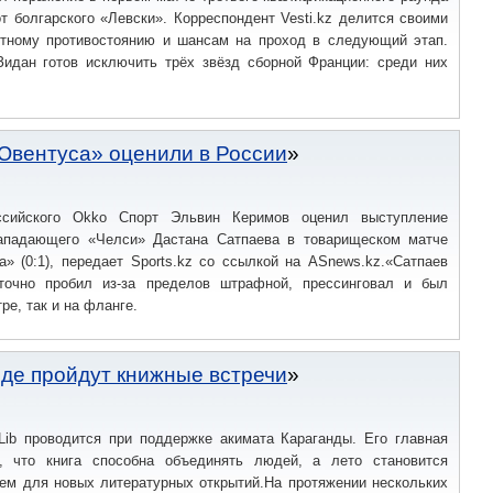
т болгарского «Левски». Корреспондент Vesti.kz делится своими
тному противостоянию и шансам на проход в следующий этап.
Зидан готов исключить трёх звёзд сборной Франции: среди них
Ювентуса» оценили в России
ссийского Okko Спорт Эльвин Керимов оценил выступление
нападающего «Челси» Дастана Сатпаева в товарищеском матче
» (0:1), передает Sports.kz со ссылкой на ASnews.kz.«Сатпаев
точно пробил из-за пределов штрафной, прессинговал и был
тре, так и на фланге.
нде пройдут книжные встречи
 Lib проводится при поддержке акимата Караганды. Его главная
, что книга способна объединять людей, а лето становится
ем для новых литературных открытий.На протяжении нескольких