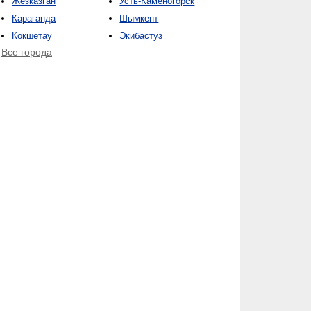
Жезказган
Усть-Каменогорск
Караганда
Шымкент
Кокшетау
Экибастуз
Все города