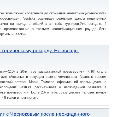
сех возможных соперников до окончания квалификационного пути
орреспондент Vesti.kz оценивает реальные шансы подопечных
хтина на выход в общий этап трёх турниров.Уже сегодня, 4
ся противостояние в третьем квалификационном раунде Лиги
арским «Левски».
сторическому рекорду. Но звёзды
тау«(2:0) в 20-м туре казахстанской премьер-лиги (КПЛ) стала
 для «Астаны» в текущем сезоне чемпионата. Главным героем
рватский ветеран Марин Томасов, оформивший первый дубль в
еспондент Vesti.kz рассказывает о неожиданной развязке в
нке премьер-лиги.После 20-го тура сразу десять человек имеют
 7-8 голов в чемпионате.
ит с Чесноковым после неожиданного