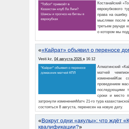
Костанайский «То
еврокубкового т
права на ошибку.
мыслями после ж
третьем раунде 
о котором мы под
«Кайрат» объявил о переносе д
Vesti.kz
,
04 августа 2026
в
16:12
Алматинский «Ка
матчей чемпион
измененийКак с
проведением мас
последующими т
сроки и место п
затронули измененияМатч 21-го тура казахстанско
состояться 8 августа, перенесен на новую дату.
Вокруг одни «акулы»: что ждёт 
квалификации?