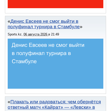
Денис Евсеев не смог выйти в
полуфинал турнира в Стамбуле
Sports.kz
,
06 августа 2026
в
21:49
Плакать или радоваться: чем обернётся
ответный матч «Кайрат» — «Левски» в