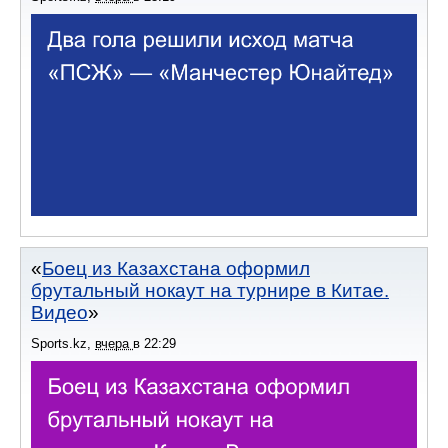
Боец из Казахстана оформил
брутальный нокаут на турнире в Китае.
Видео
Sports.kz
,
вчера
в
22:29