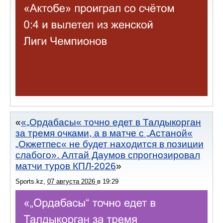
«„Ордабасы« точно едет в Талдыкорган
за тремя очками, а в матче с „Астаной«
„Окжетпес« не будет находится в позиции
слабого». Алтай Даумов спрогнозировал
матчи туров КПЛ-2026
Sports.kz
,
07 августа 2026
в
19:29