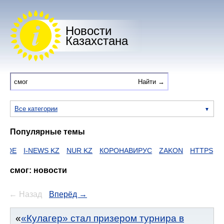
Новости
Казахстана
Все категории
Популярные темы
I-NEWS KZ
NUR KZ
КОРОНАВИРУС
ZAKON
HTTPS
ЕГОВ
Д
смог: новости
← Назад
Вперёд →
«Кулагер» стал призером турнира в