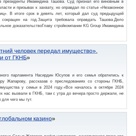
 в президенты Имамидина Ташова. Суд признал его виновным в
власти и призывах к захвату, но оправдал по статье «Незаконное
ниц». В итоге срок в девять лет, который дал суд предыдущей
л сокращен на год.Защита требовала оправдать Ташова.Дело
ельное доказательствоГлаву стройкомпании KG Group Имамидина
тний человек передал имущество».
и от ГКНБ
рного парламента Насирдин Юсупов и его семья обратились к
ру Жапарову, рассказав о преследованиях со стороны ГКНБ,
имущества у семьи в 2024 году.«Все началось в октябре 2024
ех нас вызвали в ГКНБ, там с утра до вечера просто держали, не
 для чего мы тут.
глобальном казино