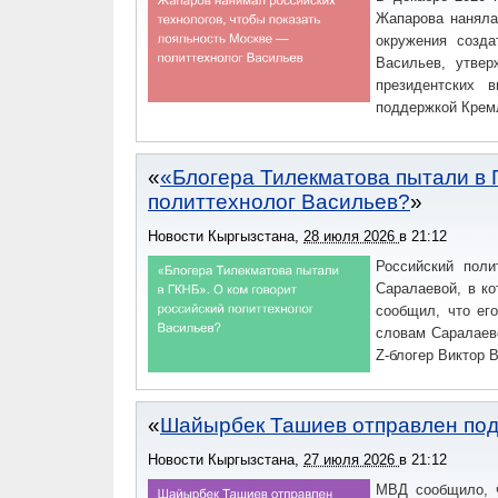
Жапарова наняла
окружения созда
Васильев, утве
президентских 
поддержкой Крем
«Блогера Тилекматова пытали в 
политтехнолог Васильев?
Новости Кыргызстана
,
28 июля 2026
в
21:12
Российский поли
Саралаевой, в к
сообщил, что ег
словам Саралаево
Z-блогер Виктор 
Шайырбек Ташиев отправлен под
Новости Кыргызстана
,
27 июля 2026
в
21:12
МВД сообщило, ч