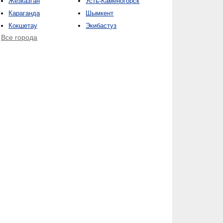
Жезказган
Усть-Каменогорск
Караганда
Шымкент
Кокшетау
Экибастуз
Все города