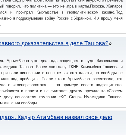
зстана Садыр Жапаров любит цитировать сингапурского премьера
ый говорил, что политика — это не игра в карты.Похоже, Жапаров
лся и проиграл Кыргызстан в геополитическом казино.Под
казино я подразумеваю войну России с Украиной. И я прошу меня
.
лавного доказательства в деле Ташова?
ель Аргымбаева уже два года защищает в суде бизнесмена и
мамидина Ташова. Ранее экс-главу ГКНБ Камчыбека Ташиева и
в признали виновными в попытке захвата власти, но свободы не
вили под пробацию. После этого Аргымбаева рассказала, как
ела о «госпереворотах» — на примере своего подзащитного,
приближен к власти и не считался другом президента.«Совсем
му делу основателя компании «KG Group» Имамидина Ташова,
дам лишения свободы.
Айдар». Кадыр Атамбаев назвал свое дело