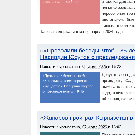
и экс-кандидата
попытке захвата 
пересечение гра
инстанцией, бы
Ташова и сомнит
Ташова задержали в конце апреля 2024 года.
«Проводили беседы, чтобы 85-ле
Насирдин Юсупов о преследовани
Новости Кыргызстана
,
08 июля 2026
в
16:22
Депутат легенда
президенту Сады
вымогательстве 
года, сначала вс
объясняя, зачем и
Жапаров проиграл Кыргызстан в 
Новости Кыргызстана
,
07 июля 2026
в
16:02