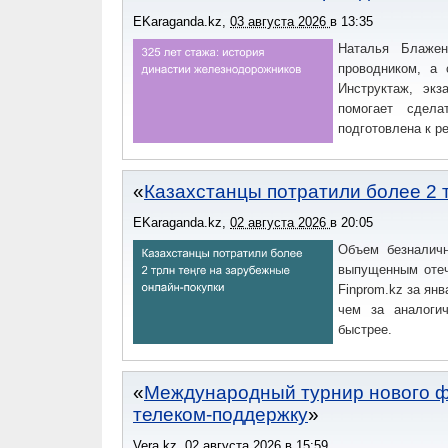
EKaraganda.kz
,
03 августа 2026
в
13:35
Наталья Блажен
проводником, а 
Инструктаж, экз
помогает сдела
подготовлена к р
Казахстанцы потратили более 2 
EKaraganda.kz
,
02 августа 2026
в
20:05
Объем безналичн
выпущенным отеч
Finprom.kz за янв
чем за аналоги
быстрее.
Международный турнир нового ф
телеком-поддержку
Vera.kz
,
02 августа 2026
в
15:59