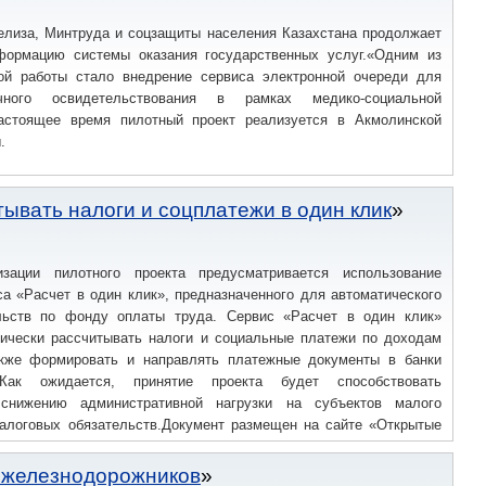
релиза, Минтруда и соцзащиты населения Казахстана продолжает
ормацию системы оказания государственных услуг.«Одним из
ой работы стало внедрение сервиса электронной очереди для
чного освидетельствования в рамках медико-социальной
астоящее время пилотный проект реализуется в Акмолинской
.
ывать налоги и соцплатежи в один клик
зации пилотного проекта предусматривается использование
а «Расчет в один клик», предназначенного для автоматического
льств по фонду оплаты труда. Сервис «Расчет в один клик»
тически рассчитывать налоги и социальные платежи по доходам
акже формировать и направлять платежные документы в банки
.Как ожидается, принятие проекта будет способствовать
 снижению административной нагрузки на субъектов малого
алоговых обязательств.Документ размещен на сайте «Открытые
и железнодорожников