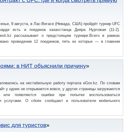
нтракт с UFC: где и когда смотреть прямую
сенье, 9 августа, в Лас-Вегасе (Невада, США) пройдёт турнир UFC
карде есть и поединок казахстанца Дияра Нургожая (11-2).
esti.kz рассказывает о предстоящем турнире.Всего в рамках
овано проведение 12 поединков, пять из которых — в главном
боями: в НИТ объяснили причину
аловались на нестабильную работу портала eGov.kz. По словам
айт у одних не открывается вовсе, у других страницы загружаются
 или появляются ошибки при попытке воспользоваться
ми услугами. О сбоях сообщают и пользователи мобильного
вис для туристов