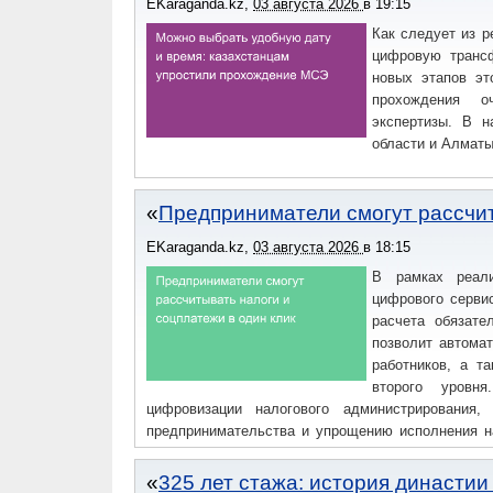
EKaraganda.kz
,
03 августа 2026
в
19:15
Как следует из 
цифровую трансф
новых этапов эт
прохождения о
экспертизы. В н
области и Алматы
Предприниматели смогут рассчит
EKaraganda.kz
,
03 августа 2026
в
18:15
В рамках реали
цифрового сервис
расчета обязате
позволит автома
работников, а т
второго уровня
цифровизации налогового администрирования,
предпринимательства и упрощению исполнения н
НПА» для публичного обсуждения до 14 августа.
325 лет стажа: история династи