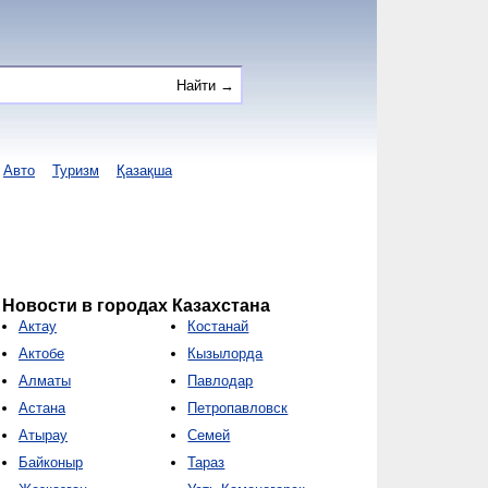
Авто
Туризм
Қазақша
Новости в городах Казахстана
Актау
Костанай
Актобе
Кызылорда
Алматы
Павлодар
Астана
Петропавловск
Атырау
Семей
Байконыр
Тараз