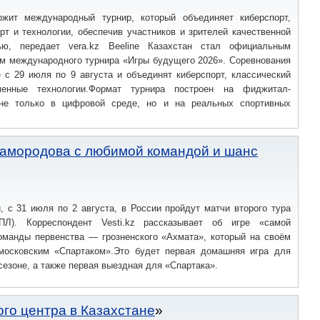
жит международный турнир, который объединяет киберспорт,
рт и технологии, обеспечив участников и зрителей качественной
ью, передает vera.kz Beeline Казахстан стал официальным
ом международного турнира «Игры будущего 2026». Соревнования
 с 29 июля по 9 августа и объединят киберспорт, классический
енные технологии.Формат турнира построен на фиджитал-
 не только в цифровой среде, но и на реальных спортивных
Самородова с любимой командой и шанс
 с 31 июля по 2 августа, в России пройдут матчи второго тура
РПЛ). Корреспондент Vesti.kz рассказывает об игре «самой
команды первенства — грозненского «Ахмата», который на своём
московским «Спартаком».Это будет первая домашняя игра для
сезоне, а также первая выездная для «Спартака».
ого центра в Казахстане