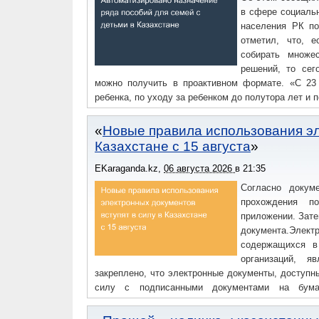
в сфере социаль
населения РК по
отметил, что, 
собирать множе
решений, то сег
можно получить в проактивном формате. «С 23
ребенка, по уходу за ребенком до полутора лет и
Новые правила использования эл
Казахстане с 15 августа
EKaraganda.kz
,
06 августа 2026
в
21:35
Согласно докуме
прохождения п
приложении. Зате
документа.Элек
содержащихся в
организаций, я
закреплено, что электронные документы, доступ
силу с подписанными документами на бумаж
пользователь после идентификации выбирает необ