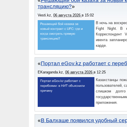
Решающий бой казаха за новый ко
трансляцию?
Vesti.kz
,
06 августа 2026
в
15:02
В ночь на воскре
Fight Night. В 
Корреспондент V
ивента запланир
карде.
Портал eGov.kz работает с пере
EKaraganda.kz
,
06 августа 2026
в
12:25
Казахстанцы пож
пользователей, с
слишком долго
государственны
приложения.
В Балхаше появился удобный сер