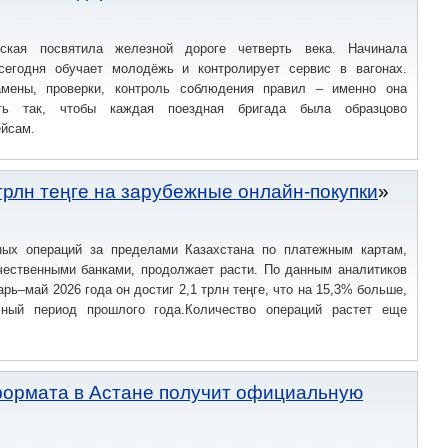
ская посвятила железной дороге четверть века. Начинала
сегодня обучает молодёжь и контролирует сервис в вагонах.
амены, проверки, контроль соблюдения правил – именно она
ть так, чтобы каждая поездная бригада была образцово
ейсам.
трлн теңге на зарубежные онлайн-покупки
ых операций за пределами Казахстана по платежным картам,
ественными банками, продолжает расти. По данным аналитиков
арь–май 2026 года он достиг 2,1 трлн теңге, что на 15,3% больше,
чный период прошлого года.Количество операций растет еще
ормата в Астане получит официальную