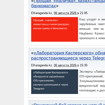
Прощай, «наличка»: казахстанцы
банкоматах
EKaraganda.kz
,
06 августа 2026
в
21:05
Кэш уходит в ми
зарубежных эмит
меньше, чем за 
Нацбанка Казахс
произошло в номи
«Лаборатория Касперского» обн
распространяющиеся через Teleg
EKaraganda.kz
,
06 августа 2026
в
15:35
Эксперты «Лабор
iOS-приложений
Злоумышленники
вредоносный мод
геолокацию и дел