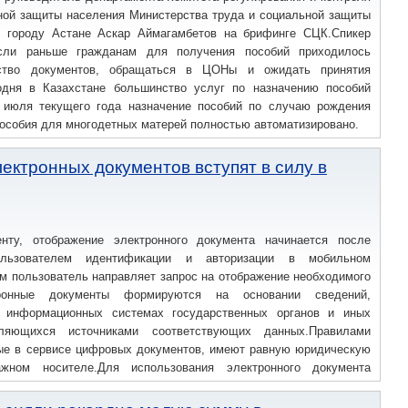
ной защиты населения Министерства труда и социальной защиты
 городу Астане Аскар Аймагамбетов на брифинге СЦК.Спикер
если раньше гражданам для получения пособий приходилось
ство документов, обращаться в ЦОНы и ожидать принятия
одня в Казахстане большинство услуг по назначению пособий
 июля текущего года назначение пособий по случаю рождения
 пособия для многодетных матерей полностью автоматизировано.
ектронных документов вступят в силу в
нту, отображение электронного документа начинается после
ользователем идентификации и авторизации в мобильном
м пользователь направляет запрос на отображение необходимого
тронные документы формируются на основании сведений,
 информационных системах государственных органов и иных
вляющихся источниками соответствующих данных.Правилами
ные в сервисе цифровых документов, имеют равную юридическую
ном носителе.Для использования электронного документа
ходимый документ в сервисе и предоставляет его третьему лицу.