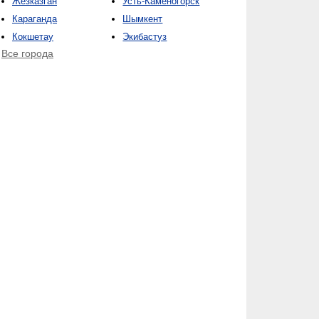
Жезказган
Усть-Каменогорск
Караганда
Шымкент
Кокшетау
Экибастуз
Все города