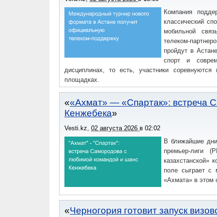
Компания поддер
классический спо
мобильной связ
телеком-партнер
пройдут в Астане
спорт и соврем
дисциплинах, то есть, участники соревнуются
площадках.
«Ахмат» — «Спартак»: встреча 
Кенжебека
Vesti.kz
,
02 августа 2026
в
02:02
В ближайшие дни,
премьер-лиги (
казахстанской» 
поле сыграет с 
«Ахмата» в этом 
Черногория готовит запуск визов