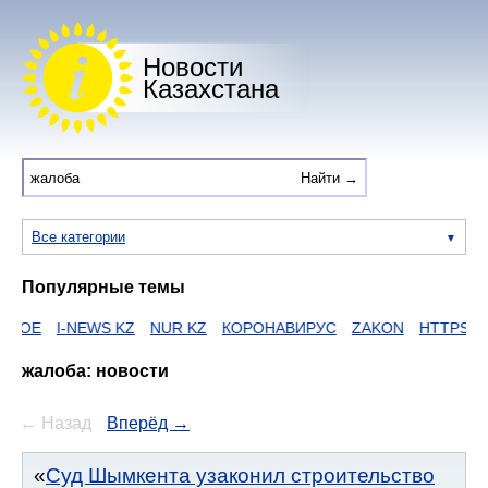
Новости
Казахстана
Все категории
Популярные темы
I-NEWS KZ
NUR KZ
КОРОНАВИРУС
ZAKON
HTTPS
ЕГОВ
Д
жалоба: новости
← Назад
Вперёд →
Суд Шымкента узаконил строительство