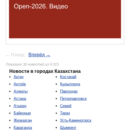
← Назад
Вперёд →
Показано 30 новостей из 9 015
Новости в городах Казахстана
Актау
Костанай
Актобе
Кызылорда
Алматы
Павлодар
Астана
Петропавловск
Атырау
Семей
Байконыр
Тараз
Жезказган
Усть-Каменогорск
Караганда
Шымкент