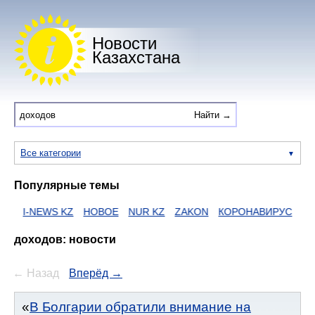
Новости
Казахстана
Все категории
Популярные темы
I-NEWS KZ
НОВОЕ
NUR KZ
ZAKON
КОРОНАВИРУС
HTTPS
доходов: новости
← Назад
Вперёд →
В Болгарии обратили внимание на