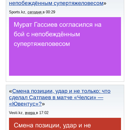
непобеждённым супертяжеловесом
Sports.kz
,
сегодня
в
00:29
Смена позиции, удар и не только: что
сделал Сатпаев в матче «Челси» —
«Ювентус»?
Vesti.kz
,
вчера
в
17:02