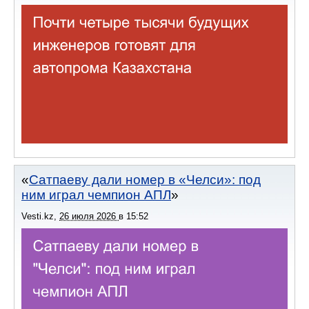
Сатпаеву дали номер в «Челси»: под
ним играл чемпион АПЛ
Vesti.kz
,
26 июля 2026
в
15:52