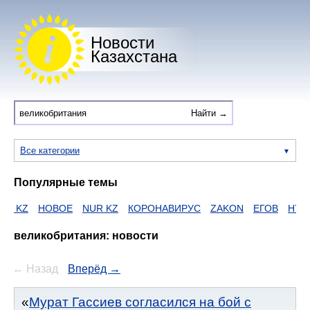
Новости
Казахстана
Все категории
Популярные темы
НОВОЕ
NUR KZ
КОРОНАВИРУС
ZAKON
ЕГОВ
HTTPS
Д
великобритания: новости
← Назад
Вперёд →
Мурат Гассиев согласился на бой с