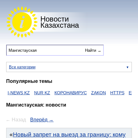
Новости
Казахстана
Все категории
Популярные темы
EWS KZ
NUR KZ
КОРОНАВИРУС
ZAKON
HTTPS
ЕГОВ
ДУМ
Мангистауская: новости
← Назад
Вперёд →
Новый запрет на выезд за границу: кому