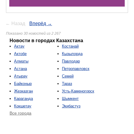
← Назад
Вперёд →
Показано 30 новостей из 2 267
Новости в городах Казахстана
Актау
Костанай
Актобе
Кызылорда
Алматы
Павлодар
Астана
Петропавловск
Атырау
Семей
Байконыр
Тараз
Жезказган
Усть-Каменогорск
Караганда
Шымкент
Кокшетау
Экибастуз
Все города