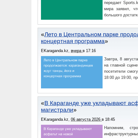
передает Sports.
мира заявил, ч
большого достатк
Лето в Центральном парке продол
концертная программа
EKaraganda.kz
,
вчера
в
17:16
Завтра, 8 август
на главной сцене
посетители смогу
18:00 до 19:00, 
В Караганде уже укладывают ас
магистрали
EKaraganda.kz
,
06 августа 2026
в
18:45
Напомним, стр
инфраструктурны