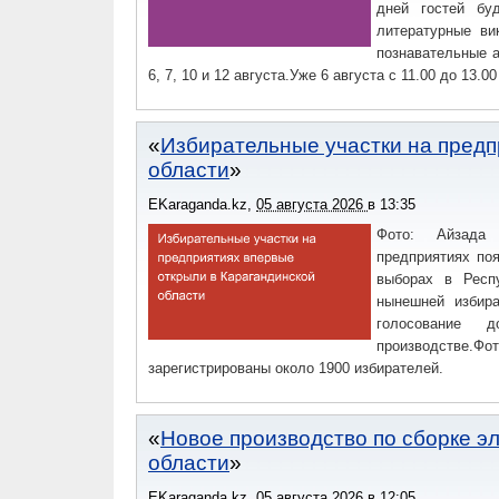
дней гостей бу
литературные ви
познавательные а
6, 7, 10 и 12 августа.Уже 6 августа с 11.00 до 13
Избирательные участки на предп
области
EKaraganda.kz
,
05 августа 2026
в
13:35
Фото: Айзада 
предприятиях по
выборах в Респ
нынешней избир
голосование 
производстве.
зарегистрированы около 1900 избирателей.
Новое производство по сборке э
области
EKaraganda.kz
,
05 августа 2026
в
12:05