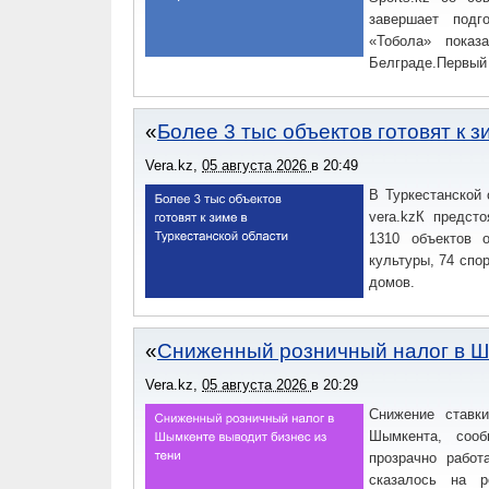
завершает подг
«Тобола» показ
Белграде.Первый 
Более 3 тыс объектов готовят к 
Vera.kz
,
05 августа 2026
в
20:49
В Туркестанской 
vera.kzК предст
1310 объектов о
культуры, 74 спо
домов.
Сниженный розничный налог в Ш
Vera.kz
,
05 августа 2026
в
20:29
Снижение ставк
Шымкента, сооб
прозрачно работ
сказалось на р