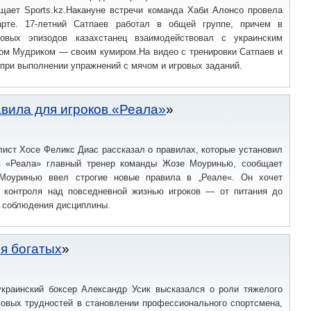
щает Sports.kz.Накануне встречи команда Хаби Алонсо провела
арте. 17-летний Сатпаев работал в общей группе, причем в
ровых эпизодов казахстанец взаимодействовал с украинским
ом Мудриком — своим кумиром.На видео с тренировки Сатпаев и
 при выполнении упражнений с мячом и игровых заданий.
вила для игроков «Реала»
ист Хосе Феликс Диас рассказал о правилах, которые установил
в «Реала» главный тренер команды Жозе Моуринью, сообщает
 Моуринью ввел строгие новые правила в „Реале«. Он хочет
 контроля над повседневной жизнью игроков — от питания до
и соблюдения дисциплины.
ля богатых
краинский боксер Александр Усик высказался о роли тяжелого
совых трудностей в становлении профессионального спортсмена,