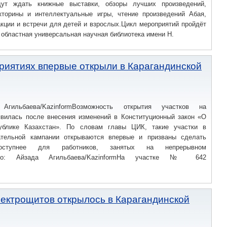
дут ждать книжные выставки, обзоры лучших произведений,
кторины и интеллектуальные игры, чтение произведений Абая,
кции и встречи для детей и взрослых.Цикл мероприятий пройдёт
.00 областная универсальная научная библиотека имени Н.
риятиях впервые открыли в Карагандинской
Агильбаева/KazinformВозможность открытия участков на
явилась после внесения изменений в Конституционный закон «О
ублике Казахстан». По словам главы ЦИК, такие участки в
ательной кампании открываются впервые и призваны сделать
доступнее для работников, занятых на непрерывном
Фото: Айзада Агильбаева/KazinformНа участке № 642
лектрощитов открылось в Карагандинской