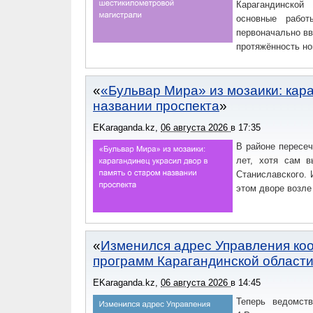
Карагандинской
основные работ
первоначально вв
протяжённость но
«Бульвар Мира» из мозаики: кара
названии проспекта
EKaraganda.kz
,
06 августа 2026
в
17:35
В районе пересе
лет, хотя сам в
Станиславского. 
этом дворе возле
Изменился адрес Управления ко
программ Карагандинской област
EKaraganda.kz
,
06 августа 2026
в
14:45
Теперь ведомств