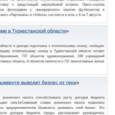
отовку к предстоящей еврокубковой встрече. Пресс-служба
ала фотографии с тренировочного занятия футболистов в
матч «Партизана» и «Тобола» состоится в ночь с 6 на 7 августа.
зиме в Туркестанской области
области в разгаре подготовка к отопительному сезону, сообщает
оящему отопительному сезону в Туркестанской области готовят
бразования, 737 объектов здравоохранения, 239 учреждений
ртивных объекта, 9 объектов занятости и 737 многоэтажных жилых
ымкенте выводит бизнес из тени
и розничного налога способствовало росту доходов бюджета
щает vera.kzСнижение ставки розничного налога позволило
ать предпринимателям Шымкента, развивать свой бизнес. Это
осте доходов бюджета города, рассказывает руководитель