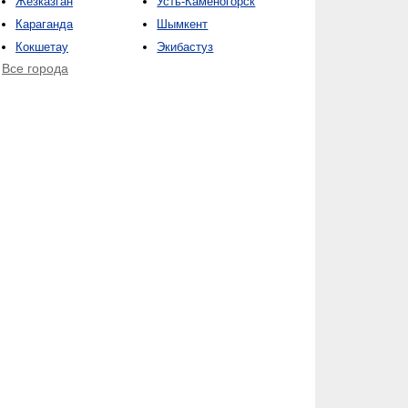
Жезказган
Усть-Каменогорск
Караганда
Шымкент
Кокшетау
Экибастуз
Все города