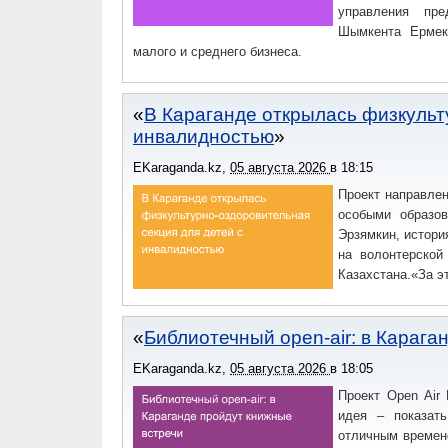
управления пре
Шымкента Ермек
малого и среднего бизнеса.
В Караганде открылась физкульт
инвалидностью
EKaraganda.kz
,
05 августа 2026
в
18:15
Проект направлен
особыми образов
Эрзямкин, истори
на волонтерской
Казахстана.«За э
Библиотечный open-air: в Карага
EKaraganda.kz
,
05 августа 2026
в
18:05
Проект Open Air
идея – показать
отличным времен