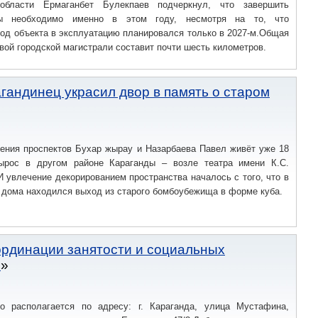
 области Ермаганбет Булекпаев подчеркнул, что завершить
ы необходимо именно в этом году, несмотря на то, что
од объекта в эксплуатацию планировался только в 2027-м.Общая
вой городской магистрали составит почти шесть километров.
гандинец украсил двор в память о старом
чения проспектов Бухар жырау и Назарбаева Павел живёт уже 18
ырос в другом районе Караганды – возле театра имени К.С.
И увлечение декорированием пространства началось с того, что в
 дома находился выход из старого бомбоубежища в форме куба.
ординации занятости и социальных
и
о располагается по адресу: г. Караганда, улица Мустафина,