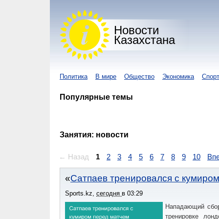
Новости
Казахстана
Политика
В мире
Общество
Экономика
Спор
Популярные темы
Занятия: новости
← Назад
1
2
3
4
5
6
7
8
9
10
Вп
Сатпаев тренировался с кумиро
Sports.kz
,
сегодня
в
03:29
Нападающий сбор
тренировке лон