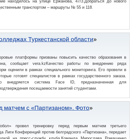
ние находилось на улице Ержанова, 47/3.Добраться до нового
ественным транспортом – маршруты № 55 и 118.
олледжах Туркестанской области
ровые платформы призваны повысить качество образования в
она, сообщает vera.kzКачество работы по внедрению ряда
рм оценили в рамках специального мониторинга. Его провели в
торые готовят специалистов в рамках государственного заказа.
то внедряется система Face ID, предназначенная для
подтверждения посещаемости занятий студентами.
д матчем с «Партизаном». Фото
Тобол» провел тренировку перед первым матчем третьего
да Лиги Конференций против белградского «Партизана», передает
сылкой на пресс-службу клуба.Команда Мирослава Ромащенко