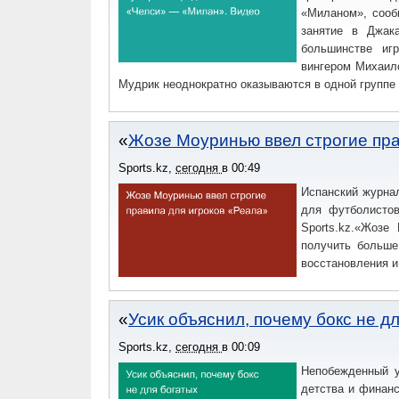
«Миланом», сооб
занятие в Джак
большинстве иг
вингером Михаил
Мудрик неоднократно оказываются в одной группе
Жозе Моуринью ввел строгие пра
Sports.kz
,
сегодня
в
00:49
Испанский журнал
для футболисто
Sports.kz.«Жозе
получить больше
восстановления 
Усик объяснил, почему бокс не д
Sports.kz
,
сегодня
в
00:09
Непобежденный у
детства и финан