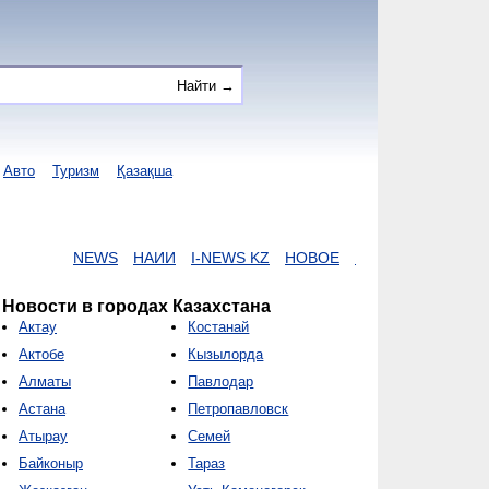
Авто
Туризм
Қазақша
NEWS
НАИИ
I-NEWS KZ
НОВОЕ
NUR KZ
ZAKON
КОРОН
Новости в городах Казахстана
Актау
Костанай
Актобе
Кызылорда
Алматы
Павлодар
Астана
Петропавловск
Атырау
Семей
Байконыр
Тараз