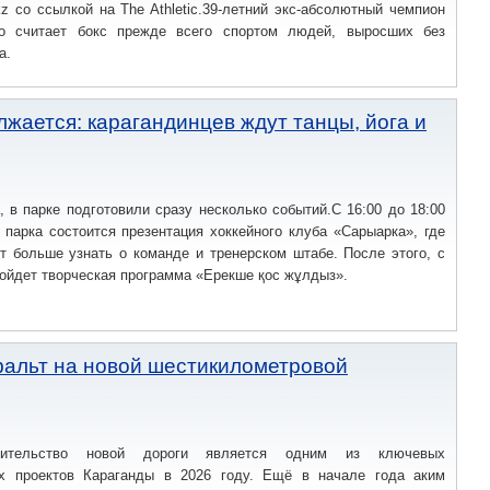
kz со ссылкой на The Athletic.39-летний экс-абсолютный чемпион
то считает бокс прежде всего спортом людей, выросших без
а.
жается: карагандинцев ждут танцы, йога и
а, в парке подготовили сразу несколько событий.С 16:00 до 18:00
 парка состоится презентация хоккейного клуба «Сарыарка», где
т больше узнать о команде и тренерском штабе. После этого, с
пройдет творческая программа «Ерекше қос жұлдыз».
фальт на новой шестикилометровой
оительство новой дороги является одним из ключевых
х проектов Караганды в 2026 году. Ещё в начале года аким