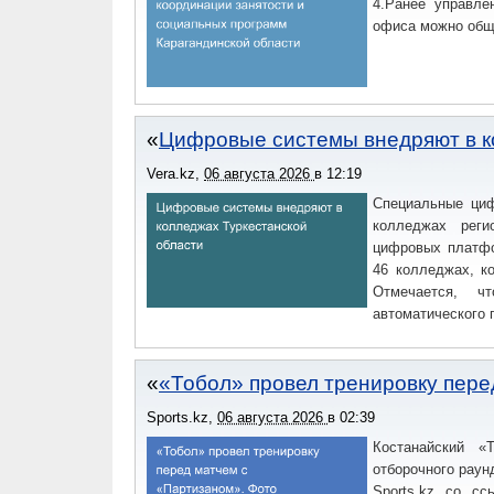
4.Ранее управле
офиса можно общ
Цифровые системы внедряют в к
Vera.kz
,
06 августа 2026
в
12:19
Специальные циф
колледжах реги
цифровых платфо
46 колледжах, ко
Отмечается, ч
автоматического 
«Тобол» провел тренировку пере
Sports.kz
,
06 августа 2026
в
02:39
Костанайский «
отборочного раун
Sports.kz со с