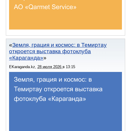
Земля, грация и космос: в Темиртау
откроется выставка фотоклуба
«Караганда»
EKaraganda.kz
,
28 июля 2026
в
13:15