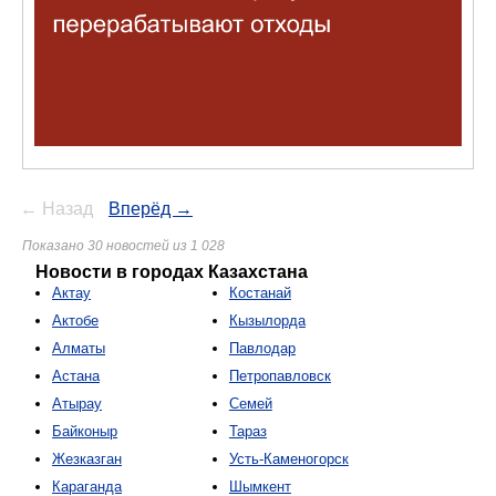
← Назад
Вперёд →
Показано 30 новостей из 1 028
Новости в городах Казахстана
Актау
Костанай
Актобе
Кызылорда
Алматы
Павлодар
Астана
Петропавловск
Атырау
Семей
Байконыр
Тараз
Жезказган
Усть-Каменогорск
Караганда
Шымкент