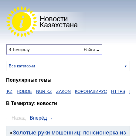
Новости
Казахстана
Все категории
Популярные темы
НОВОЕ
NUR KZ
ZAKON
КОРОНАВИРУС
HTTPS
ЕГОВ
ДУ
В Темиртау: новости
← Назад
Вперёд →
Золотые руки мошенниц: пенсионерка из