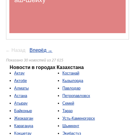
← Назад
Вперёд →
Показано 30 новостей из 27 615
Новости в городах Казахстана
Актау
Костанай
Актобе
Кызылорда
Алматы
Павлодар
Астана
Петропавловск
Атырау
Семей
Байконыр
Тараз
Жезказган
Усть-Каменогорск
Караганда
Шымкент
Кокшетау
Экибастуз