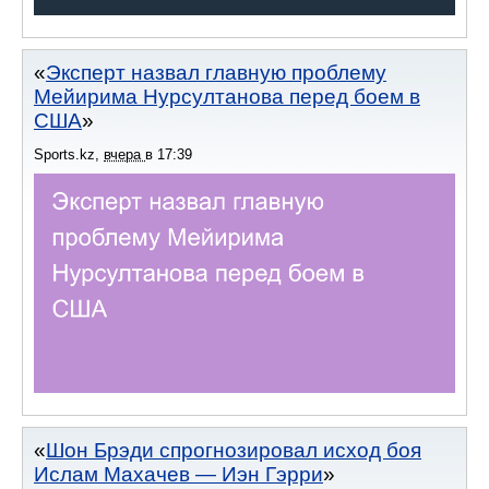
Эксперт назвал главную проблему
Мейирима Нурсултанова перед боем в
США
Sports.kz
,
вчера
в
17:39
Шон Брэди спрогнозировал исход боя
Ислам Махачев — Иэн Гэрри