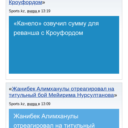
Кроуфордом
Sports.kz
,
вчера
в
13:19
Жанибек Алимханулы отреагировал на
титульный бой Мейирима Нурсултанова
Sports.kz
,
вчера
в
13:09