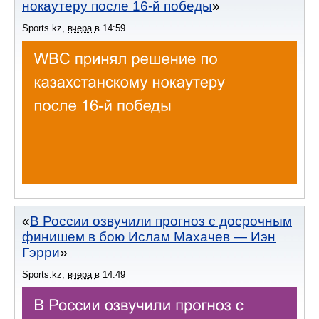
нокаутеру после 16-й победы
Sports.kz
,
вчера
в
14:59
В России озвучили прогноз с досрочным
финишем в бою Ислам Махачев — Иэн
Гэрри
Sports.kz
,
вчера
в
14:49