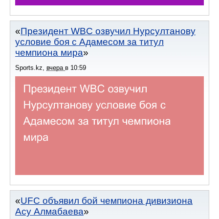
Президент WBC озвучил Нурсултанову
условие боя с Адамесом за титул
чемпиона мира
Sports.kz
,
вчера
в
10:59
UFC объявил бой чемпиона дивизиона
Асу Алмабаева