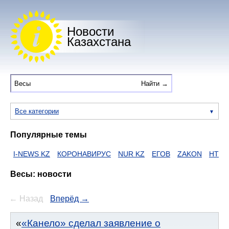
Новости
Казахстана
Все категории
Популярные темы
EWS KZ
КОРОНАВИРУС
NUR KZ
ЕГОВ
ZAKON
HTTPS
I NE
Весы: новости
← Назад
Вперёд →
«Канело» сделал заявление о