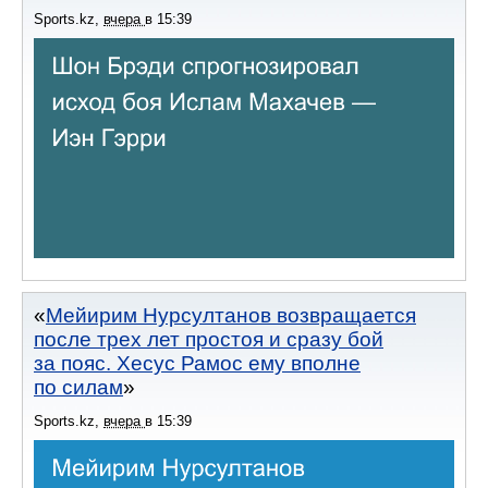
Sports.kz
,
вчера
в
15:39
Мейирим Нурсултанов возвращается
после трех лет простоя и сразу бой
за пояс. Хесус Рамос ему вполне
по силам
Sports.kz
,
вчера
в
15:39