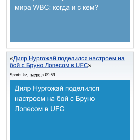
Дияр Нургожай поделился настроем на
бой с Бруно Лопесом в UFC
Sports.kz
,
вчера
в
09:59