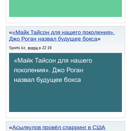
«Майк Тайсон для нашего поколения».
Джо Роган назвал будущее бокса
Sports.kz
,
вчера
в
22:19
Асылкулов провёл спарринг в США