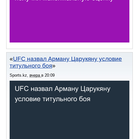
UFC назвал Арману Царукяну условие
титульного боя
Sports.kz
,
вчера
в
20:09