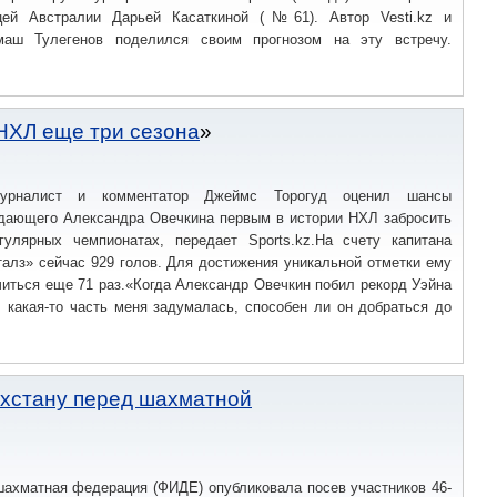
ицей Австралии Дарьей Касаткиной (№61). Автор Vesti.kz и
маш Тулегенов поделился своим прогнозом на эту встречу.
НХЛ еще три сезона
журналист и комментатор Джеймс Торогуд оценил шансы
адающего Александра Овечкина первым в истории НХЛ забросить
улярных чемпионатах, передает Sports.kz.На счету капитана
алз» сейчас 929 голов. Для достижения уникальной отметки ему
иться еще 71 раз.«Когда Александр Овечкин побил рекорд Уэйна
, какая-то часть меня задумалась, способен ли он добраться до
хстану перед шахматной
ахматная федерация (ФИДЕ) опубликовала посев участников 46-