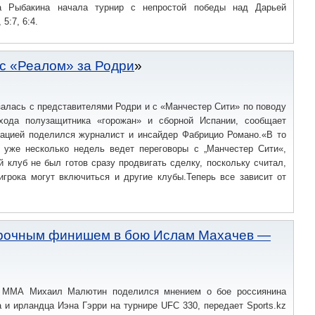
на Рыбакина начала турнир с непростой победы над Дарьей
5:7, 6:4.
 с «Реалом» за Родри
алась с представителями Родри и с «Манчестер Сити» по поводу
хода полузащитника «горожан» и сборной Испании, сообщает
мацией поделился журналист и инсайдер Фабрицио Романо.«В то
 уже несколько недель ведет переговоры с „Манчестер Сити«,
й клуб не был готов сразу продвигать сделку, поскольку считал,
игрока могут включиться и другие клубы.Теперь все зависит от
осрочным финишем в бою Ислам Махачев —
ц ММА Михаил Малютин поделился мнением о бое россиянина
и ирландца Иэна Гэрри на турнире UFC 330, передает Sports.kz