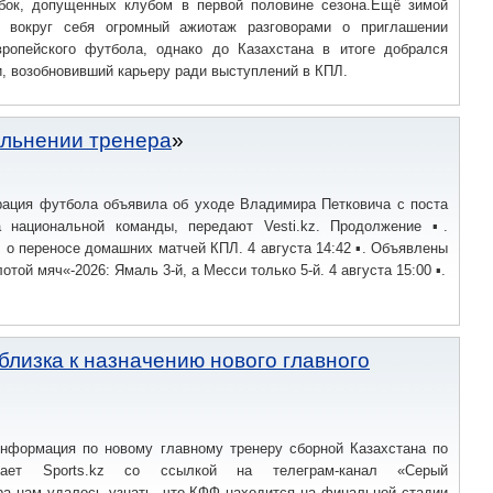
бок, допущенных клубом в первой половине сезона.Ещё зимой
л вокруг себя огромный ажиотаж разговорами о приглашении
ропейского футбола, однако до Казахстана в итоге добрался
, возобновивший карьеру ради выступлений в КПЛ.
ольнении тренера
ация футбола объявила об уходе Владимира Петковича с поста
а национальной команды, передают Vesti.kz. Продолжение ▪.
 о переносе домашних матчей КПЛ. 4 августа 14:42 ▪. Объявлены
той мяч«-2026: Ямаль 3-й, а Месси только 5-й. 4 августа 15:00 ▪.
близка к назначению нового главного
информация по новому главному тренеру сборной Казахстана по
дает Sports.kz со ссылкой на телеграм-канал «Серый
а нам удалось узнать, что КФФ находится на финальной стадии