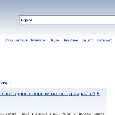
т
Происшествия
Культура
Наука
Здоровье
Hi-Tech
Интернет
ерёд →
лан Гаррос в первом матче турнира за 3,5
 теннисистка Елена Рыбакина (№2 WTA) с победы начала