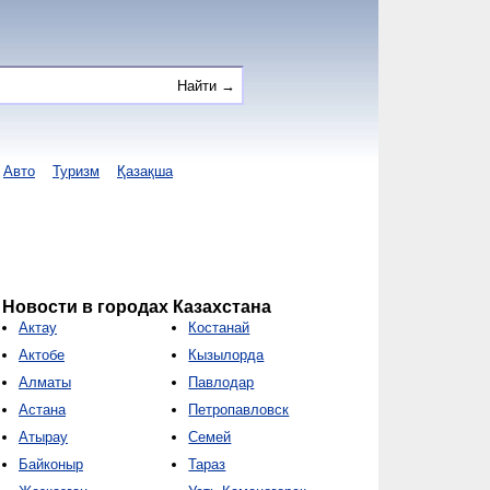
Авто
Туризм
Қазақша
Новости в городах Казахстана
Актау
Костанай
Актобе
Кызылорда
Алматы
Павлодар
Астана
Петропавловск
Атырау
Семей
Байконыр
Тараз