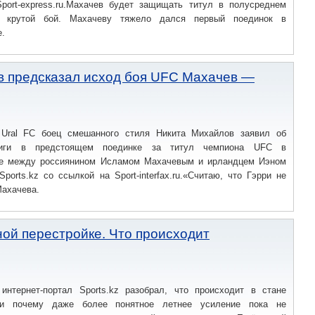
port-express.ru.Махачев будет защищать титул в полусреднем
т крутой бой. Махачеву тяжело дался первый поединок в
е.
в предсказал исход боя UFC Махачев —
Ural FC боец смешанного стиля Никита Михайлов заявил об
триги в предстоящем поединке за титул чемпиона UFC в
се между россиянином Исламом Махачевым и ирландцем Иэном
Sports.kz со ссылкой на Sport-interfax.ru.«Считаю, что Гэрри не
Махачева.
ной перестройке. Что происходит
 интернет-портал Sports.kz разобрал, что происходит в стане
 и почему даже более понятное летнее усиление пока не