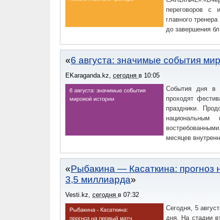
переговоров с 
главного тренера
до завершения бл
6 августа: значимые события ми
EKaraganda.kz
,
сегодня
в
10:05
События дня в 
проходят фестив
праздники. Прод
национальным 
востребованным
месяцев внутренн
Рыбакина — Касаткина: прогноз н
3,5 миллиарда
Vesti.kz
,
сегодня
в
07:32
Сегодня, 5 авгус
дня. На стадии в