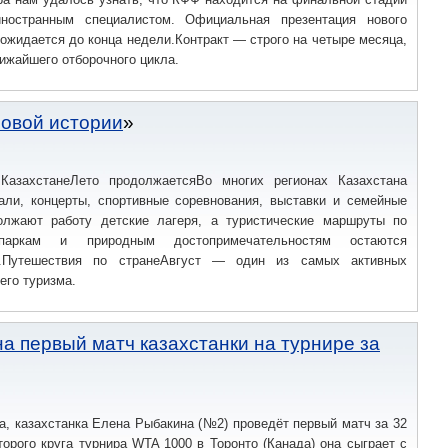
иностранным специалистом. Официальная презентация нового
 ожидается до конца недели.Контракт — строго на четыре месяца,
ижайшего отборочного цикла.
ровой истории
КазахстанеЛето продолжаетсяВо многих регионах Казахстана
али, концерты, спортивные соревнования, выставки и семейные
олжают работу детские лагеря, а туристические маршруты по
паркам и природным достопримечательностям остаются
и.Путешествия по странеАвгуст — один из самых активных
его туризма.
а первый матч казахстанки на турнире за
та, казахстанка Елена Рыбакина (№2) проведёт первый матч за 32
торого круга турнира WTA 1000 в Торонто (Канада) она сыграет с