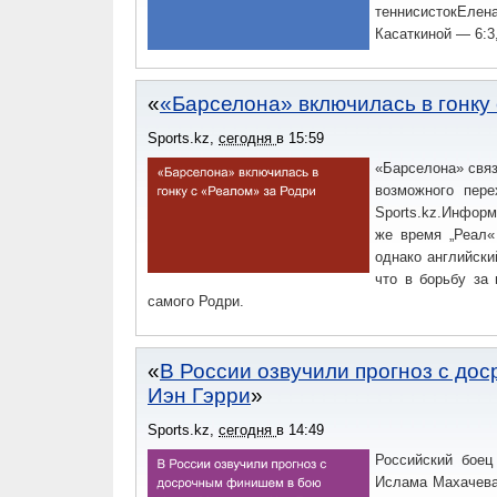
теннисистокЕле
Касаткиной — 6:3, 
«Барселона» включилась в гонку
Sports.kz
,
сегодня
в
15:59
«Барселона» связ
возможного пере
Sports.kz.Инфор
же время „Реал«
однако английски
что в борьбу за 
самого Родри.
В России озвучили прогноз с д
Иэн Гэрри
Sports.kz
,
сегодня
в
14:49
Российский бое
Ислама Махачева 