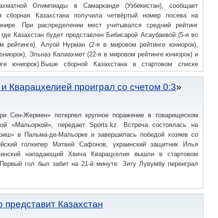
хматной Олимпиады в Самарканде (Узбекистан), сообщает
ая сборная Казахстана получила четвёртый номер посева на
рнире. При распределении мест учитывался средний рейтинг
 где Казахстан будет представлен Бибисарой Асаубаевой (5-я во
м рейтинге), Алуой Нурман (2-я в мировом рейтинге юниорок),
ниорок), Эльназ Калиахмет (22-я в мировом рейтинге юниорок) и
нге юниорок).Выше сборной Казахстана в стартовом списке
и Китай (2432).
 Кварацхелией проиграл со счетом 0:3
ри Сен-Жермен» потерпел крупное поражение в товарищеском
ой «Мальоркой», передает Sports.kz. Встреча состоялась на
оиш» в Пальма-де-Мальорке и завершилась победой хозяев со
ийский голкипер Матвей Сафонов, украинский защитник Илья
зинский нападающий Хвича Кварацхелия вышли в стартовом
.Первый гол был забит на 21-й минуте: Зиту Лувумбу переиграл
 представит Казахстан