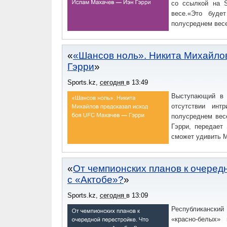
со ссылкой на S
весе.«Это буде
полусреднем вес
«Шансов ноль». Никита Михайло
Гэрри
Sports.kz
,
сегодня
в
13:49
Выступающий в 
отсутствии ин
полусреднем ве
Гэрри, передает 
сможет удивить 
От чемпионских планов к очеред
с «Актобе»?
Sports.kz
,
сегодня
в
13:09
Республиканский
«красно-белых»