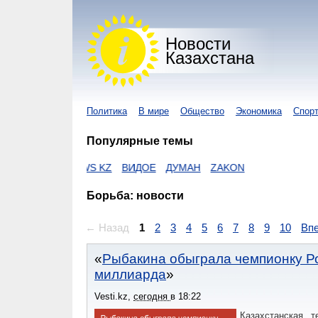
Новости
Казахстана
Политика
В мире
Общество
Экономика
Спор
Популярные темы
KZ
I-NEWS KZ
ВИДОЕ
ДУМАН
ZAKON
Борьба: новости
← Назад
1
2
3
4
5
6
7
8
9
10
Вп
Рыбакина обыграла чемпионку Ро
миллиарда
Vesti.kz
,
сегодня
в
18:22
Казахстанская