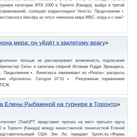
урнире категории WTA 1000 в Торонто (Канада), выйдя в третий
соревнований, сообщает корреспондент Vesti.kz. Продолжение •.
ахстанского боксёра за титул чемпиона мира WBC: когда и с кем?
она мира: он уйдёт к заклятому врагу
арселона» больше не рассматривает возможность подписания
Манчестер Сити» и капитана сборной Испании Родри Эрнандеса,
kz. Продолжение ▪. Винисиуса заманивают из «Реала»: раскрыты
вия «Арсенала». Сегодня 07:51 ▪. Разгромным поражением
 ПСЖ.
ча Елены Рыбакиной на турнире в Торонто
нтеллект ChatGPT представил прогноз на матч третьего круга
0 в Торонто (Канада) между казахстанской теннисисткой Еленой
едставительницей США Энн Ли, передает Sports.kz.«Форма