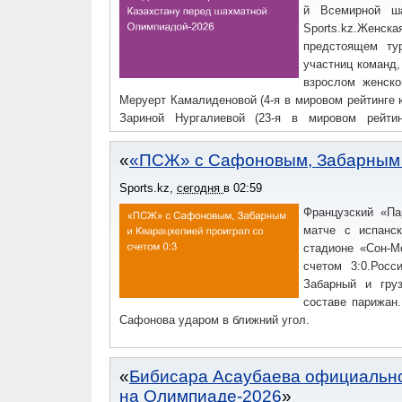
й Всемирной ша
Sports.kz.Женск
предстоящем ту
участниц команд,
взрослом женско
Меруерт Камалиденовой (4-я в мировом рейтинге ю
Зариной Нургалиевой (23-я в мировом рейти
расположились только Индия (2476), Грузия (2449) 
«ПСЖ» с Сафоновым, Забарным и
Sports.kz
,
сегодня
в
02:59
Французский «Па
матче с испанск
стадионе «Сон-М
счетом 3:0.Росс
Забарный и гру
составе парижан
Сафонова ударом в ближний угол.
Бибисара Асаубаева официально
на Олимпиаде-2026