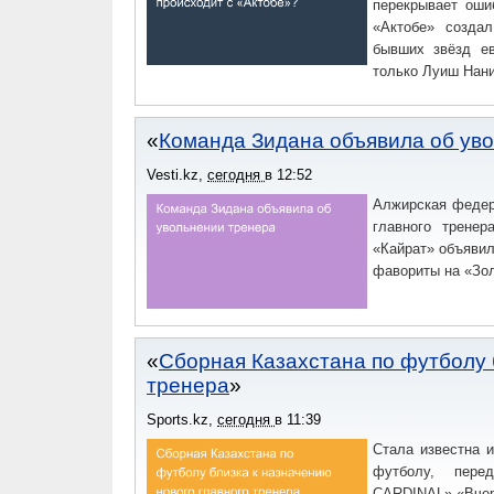
перекрывает оши
«Актобе» созда
бывших звёзд ев
только Луиш Нани
Команда Зидана объявила об ув
Vesti.kz
,
сегодня
в
12:52
Алжирская федер
главного тренер
«Кайрат» объявил
фавориты на «Золо
Сборная Казахстана по футболу 
тренера
Sports.kz
,
сегодня
в
11:39
Стала известна 
футболу, пере
CARDINAL».«Вчер