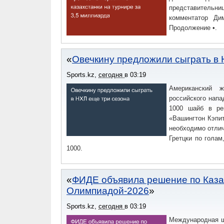
представительн
комментатор Ди
Продолжение •.
Овечкину предложили сыграть в 
Sports.kz
,
сегодня
в
03:19
Американский 
российского нап
1000 шайб в рег
«Вашингтон Кэпит
необходимо отлич
Гретцки по голам
1000.
ФИДЕ объявила решение по Каза
Олимпиадой-2026
Sports.kz
,
сегодня
в
03:19
Международная ш