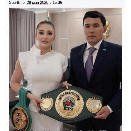
SportInfo
,
29 мая 2026
в
15:36