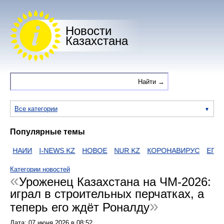
Новости
Казахстана
Все категории
Популярные темы
НАИИ
I-NEWS KZ
НОВОЕ
NUR KZ
КОРОНАВИРУС
ЕГОВ
Z
Категории новостей
Уроженец Казахстана на ЧМ-2026:
играл в строительных перчатках, а
теперь его ждёт Роналду
Дата:
07 июня 2026
в
08:52