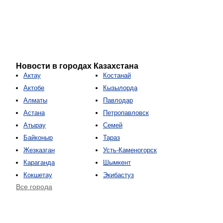
Новости в городах Казахстана
Актау
Костанай
Актобе
Кызылорда
Алматы
Павлодар
Астана
Петропавловск
Атырау
Семей
Байконыр
Тараз
Жезказган
Усть-Каменогорск
Караганда
Шымкент
Кокшетау
Экибастуз
Все города