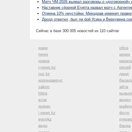
Матч ЧМ-2026 вызвал разговоры о «договорной» 
Наставник сборной Египта назвал матч с Аргент
Отмена 10% неустойки: Минздрав изменит прави
Дрозд ответил, был ли бой Усика и Верхувена с
Сейчас в базе 300 005 новостей из 110 сайтов
наии
обсе
news
керек
новое
караг
i-news kz
ресей
nur kz
дани
коронавирус
балал
zakon
айта
https
кызыл
егов
видео
думан
майку
i news kz
фото
egovkz
руков
видо
банка