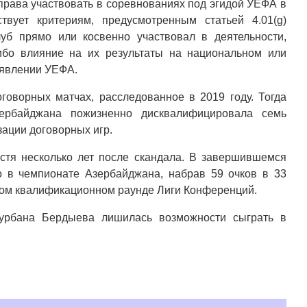
права участвовать в соревнованиях под эгидой УЕФА в
ствует критериям, предусмотренным статьей 4.01(g)
уб прямо или косвенно участвовал в деятельности,
ибо влияние на их результаты на национальном или
аявлении УЕФА.
говорных матчах, расследованное в 2019 году. Тогда
ербайджана пожизненно дисквалифицировала семь
зации договорных игр.
стя несколько лет после скандала. В завершившемся
о в чемпионате Азербайджана, набрав 59 очков в 33
ором квалификационном раунде Лиги Конференций.
урбана Бердыева лишилась возможности сыграть в