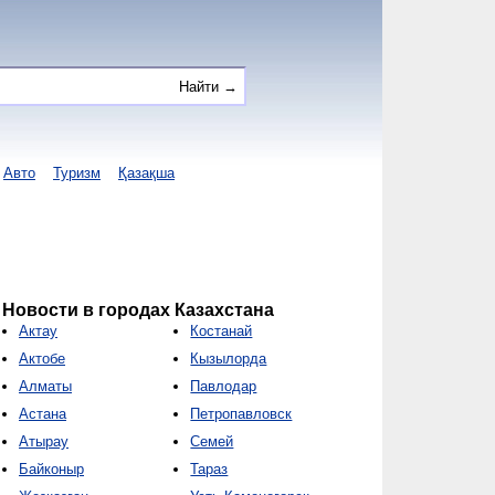
Авто
Туризм
Қазақша
Новости в городах Казахстана
Актау
Костанай
Актобе
Кызылорда
Алматы
Павлодар
Астана
Петропавловск
Атырау
Семей
Байконыр
Тараз