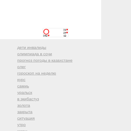
дети инвалиды
олимпиада в сочи
прогноз погоды в казахстане
олег
гороскоп на неделю
курс
самиь
уральск
в экибастуз
золота
закрыта
ситуация
утро