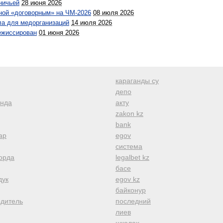
ничьей
28 июня 2026
иной «договорным» на ЧМ-2026
08 июля 2026
ла для медорганизаций
14 июля 2026
режиссирован
01 июня 2026
караганды су
депо
анда
акту
zakon kz
bank
ар
egov
система
орда
legalbet kz
басе
дук
egov kz
байконур
одитель
последний
лиев