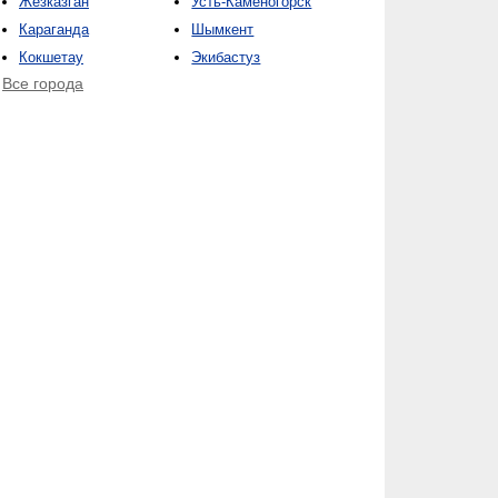
Жезказган
Усть-Каменогорск
Караганда
Шымкент
Кокшетау
Экибастуз
Все города