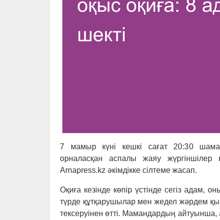
7 мамыр күні кешкі сағат 20:30 шам
орналасқан аспалы жаяу жүргіншілер 
Arnapress.kz әкімдікке сілтеме жасап.
Оқиға кезінде көпір үстінде сегіз адам, о
түрде құтқарушылар мен жедел жәрдем қыз
тексеруінен өтті. Мамандардың айтуынша, 