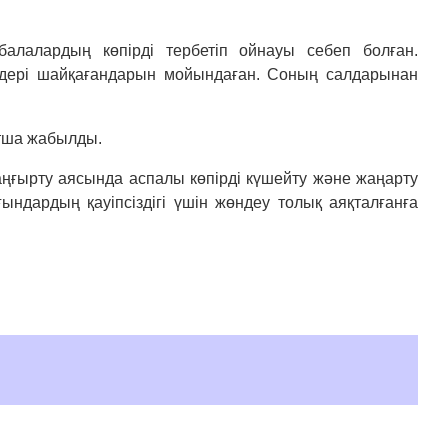
алалардың көпірді тербетіп ойнауы себеп болған.
здері шайқағандарын мойындаған. Соның салдарынан
ытша жабылды.
аңғырту аясында аспалы көпірді күшейту және жаңарту
ғындардың қауіпсіздігі үшін жөндеу толық аяқталғанға