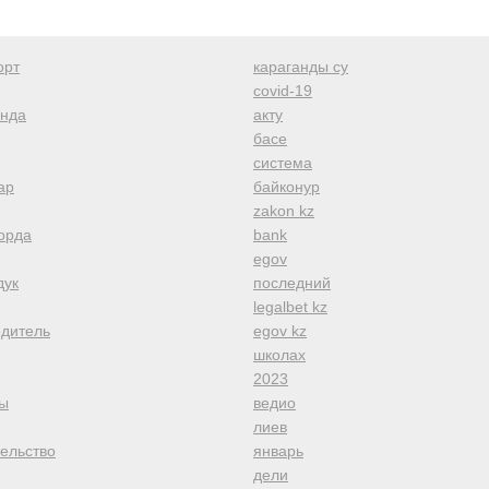
орт
караганды су
covid-19
анда
акту
басе
система
ар
байконур
zakon kz
орда
bank
egov
дук
последний
legalbet kz
одитель
egov kz
школах
2023
ы
ведио
лиев
тельство
январь
дели