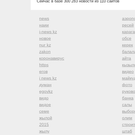
Сейчас в базе 300 283 новости из 110 сайтов
news
аэроп
наии
ресей
i-news kz
караг
новое
обсе
nur kz
керек
zakon
балал
коронавирус
айта
https
кызыл
егов
видео
i news kz
майку
думан
фото
egovkz
руков
видо
банка
видое
салы
семе
выбор
жылой
олим
2015
строи
жылу
штаб