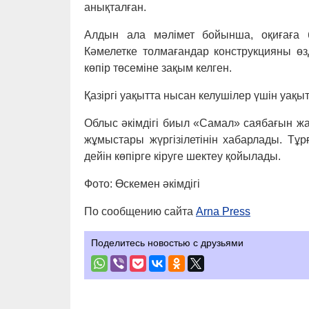
анықталған.
Алдын ала мәлімет бойынша, оқиғаға б
Кәмелетке толмағандар конструкцияны ө
көпір төсеміне зақым келген.
Қазіргі уақытта нысан келушілер үшін уақ
Облыс әкімдігі биыл «Самал» саябағын ж
жұмыстары жүргізілетінін хабарлады. Тұр
дейін көпірге кіруге шектеу қойылады.
Фото: Өскемен әкімдігі
По сообщению сайта
Arna Press
Поделитесь новостью с друзьями