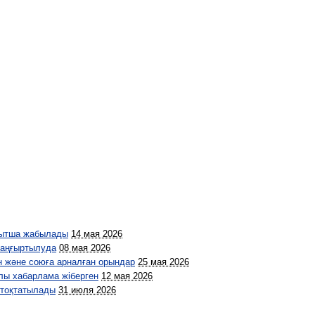
қытша жабылады
14 мая 2026
жаңғыртылуда
08 мая 2026
н және союға арналған орындар
25 мая 2026
лы хабарлама жіберген
12 мая 2026
 тоқтатылады
31 июля 2026