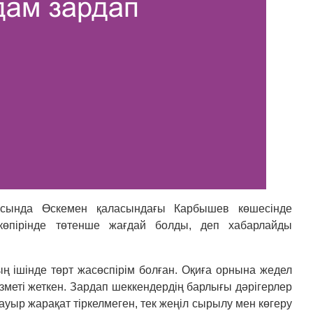
асында Өскемен қаласындағы Карбышев көшесінде
көпірінде төтенше жағдай болды, деп хабарлайды
ның ішінде төрт жасөспірім болған. Оқиға орнына жедел
меті жеткен. Зардап шеккендердің барлығы дәрігерлер
ауыр жарақат тіркелмеген, тек жеңіл сырылу мен көгеру