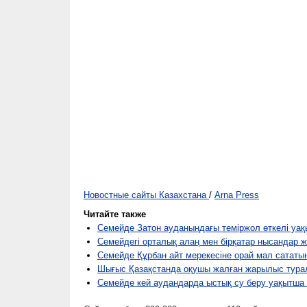
Новостные сайты Казахстана
/
Arna Press
Читайте также
Семейде Затон ауданындағы теміржол өткелі уа
Семейдегі орталық алаң мен бірқатар нысандар 
Семейде Құрбан айт мерекесіне орай мал сататы
Шығыс Қазақстанда оқушы жалған жарылыс тура
Семейде кей аудандарда ыстық су беру уақытша