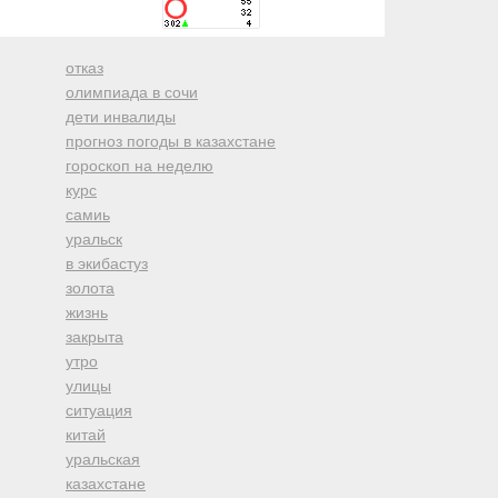
отказ
олимпиада в сочи
дети инвалиды
прогноз погоды в казахстане
гороскоп на неделю
курс
самиь
уральск
в экибастуз
золота
жизнь
закрыта
утро
улицы
ситуация
китай
уральская
казахстане