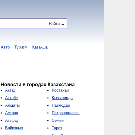
Авто
Туризм
Қазақша
Новости в городах Казахстана
Актау
Костанай
Актобе
Кызылорда
Алматы
Павлодар
Астана
Петропавловск
Атырау
Семей
Байконыр
Тараз