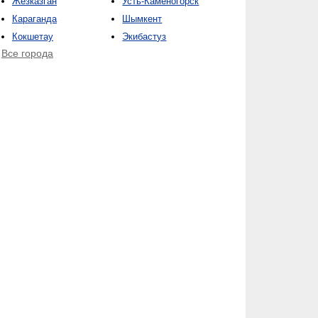
Жезказган
Усть-Каменогорск
Караганда
Шымкент
Кокшетау
Экибастуз
Все города