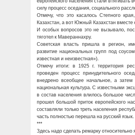
европейского населения стали втягивать 
силу процесс оседания, социального рассл
Отмечу, что это касалось Степного кра
Казахстан, а вот Южный Казахстан вместе
И особых вопросов это не вызывало, пос
тяготел к Мавераннахру.
Советская власть пришла в регион, им
развитие национальных групп под соусом
известная и неизвестная»).
Отмечу итоги: в 1925 г. территория ре
проведен процесс принудительного осе
внедрено всеобщее начальное, а затем 
национальная культура. С известными эк
в состав населения влилось большое чис
прошел большой приток европейского нас
составляли только треть населения респуб
часть полностью перешла на русский язык.
***
Здесь надо сделать ремарку относительно 