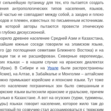
 сильнейшую путаницу для тех, кто пытается создать
ения антропологических типов населения, языков,
ей частью не совпадают между собой, а заодно и плохо
родов и племен, известных по письменным источникам.
 в которой авторы пытаются провести этническую
 глубоко дискуссионной.
оворило древнее население Средней Азии и Казахстана,
ижайшие южные соседи говорили на эламском языке,
го (до поглощения семитами Ближнего Востока) и на
зации так и не расшифрован. Северные европеиоды,
ких языках – в нашем случае на иранских диалектах
м Иран). В Сибири и на
Урале
были распространены
ские), на Алтае, в Забайкалье и Монголии – алтайские
можно примыкают корейские и японские языки. Тут тоже
 что население пограничных зон было смешанным и
ркские языки вытеснили иранские и уральские, причем
ько в Казахстане. А вот на огузских (турки, туркмены,
гуры) языках говорит население, которое жило там до
 который по созвучию стал ассоциироваться с тюркским