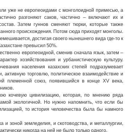
были уже не европеоидами с монголоидной примесью, а
стично разгоняют саков, частично – включают их и
остав. Затем гуннов сменяют тюрки, которые также
анного происхождения. Потом сюда приходят монголы.
емешивается, достигая своего нынешнего вида где-то к
Казахстане превысил 50%.
ественно европеоидной, сменив сначала язык, затем –
арактер хозяйствования и урбанистическую культуру.
чевания населения казахских степей подразумевает
и, активную торговлю, политическое взаимодействие и
кий племенной союз, появившийся в конце XV века,
ников.
нюю кочевую цивилизацию, которая, по мнению ряда
самой экологичной. Но нужно напомнить, что если бы
лизацией, то история человечества была бы намного
а и зоной земледелия, и скотоводства, и металлургии,
актически никогда на ней не было только одного.