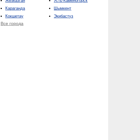
Жезказган
Усть-Каменогорск
Караганда
Шымкент
Кокшетау
Экибастуз
Все города