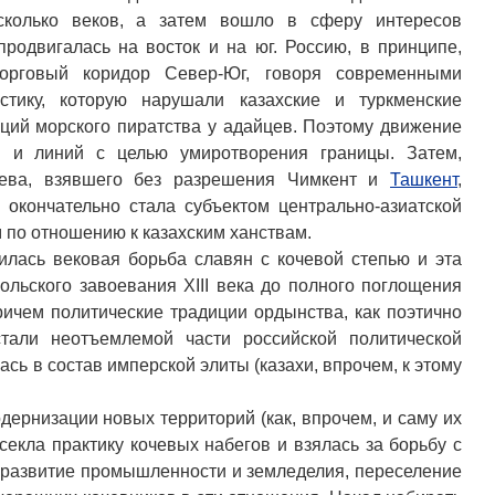
есколько веков, а затем вошло в сферу интересов
продвигалась на восток и на юг. Россию, в принципе,
торговый коридор Север-Юг, говоря современными
стику, которую нарушали казахские и туркменские
иций морского пиратства у адайцев. Поэтому движение
в и линий с целью умиротворения границы. Затем,
яева, взявшего без разрешения Чимкент и
Ташкент
,
 окончательно стала субъектом центрально-азиатской
м по отношению к казахским ханствам.
чилась вековая борьба славян с кочевой степью и эта
ольского завоевания XIII века до полного поглощения
ричем политические традиции ордынства, как поэтично
стали неотъемлемой части российской политической
ась в состав имперской элиты (казахи, впрочем, к этому
дернизации новых территорий (как, впрочем, и саму их
секла практику кочевых набегов и взялась за борьбу с
, развитие промышленности и земледелия, переселение