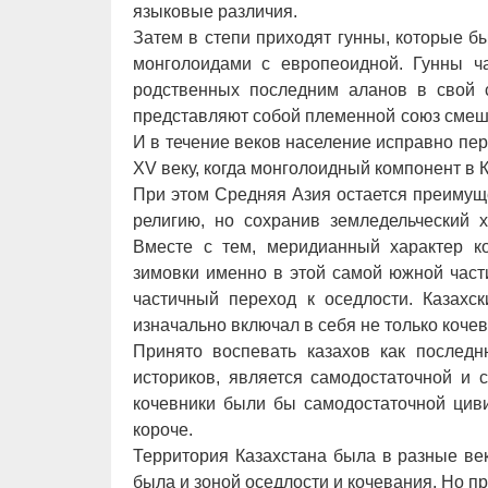
языковые различия.
Затем в степи приходят гунны, которые 
монголоидами с европеоидной. Гунны ча
родственных последним аланов в свой с
представляют собой племенной союз смеш
И в течение веков население исправно пер
XV веку, когда монголоидный компонент в 
При этом Средняя Азия остается преимущ
религию, но сохранив земледельческий х
Вместе с тем, меридианный характер ко
зимовки именно в этой самой южной част
частичный переход к оседлости. Казахс
изначально включал в себя не только кочев
Принято воспевать казахов как послед
историков, является самодостаточной и 
кочевники были бы самодостаточной циви
короче.
Территория Казахстана была в разные век
была и зоной оседлости и кочевания. Но пр