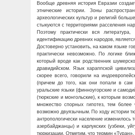
Вообще древняя история Евразии создает
этнические истории. Зоны распростран
археологических культур и религий больш
стыкуются с территориями расселения на
Поэтому практически вся литература,
идентификацию древних народов, является
Достоверно установить, на каком языке г
практически невозможно. По логике бл
который вроде как родственник шумерско
дравидийском. Язык хараппской цивили
скорее всего, говорили на индоевропейс
(причем до того, как они попали в са
уральские языки (финноугорские и самодий
(тюркские и монгольские), к которым воз
множество спорных гипотез, тем более
возможно двуязычным. По ходу истории тю
антропологически население изменилось тол
азербайджанцы) и карлукских (узбеки, уй
тюркизации. Отметим, что термин «Туран»,