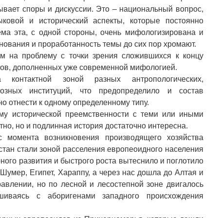
зывает споры и дискуссии. Это – национальный вопрос,
ыковой и исторический аспекты, которые постоянно
ма эта, с одной стороны, очень мифологизирована и
снования и проработанность темы до сих пор хромают.
им на проблему с точки зрения сложившихся к концу
пов, дополненных уже современной мифологией.
 контактной зоной разных антропологических,
гиозных институций, что предопределило и состав
но отнести к одному определенному типу.
му исторической преемственности с теми или иными
но, но и подлинная история достаточно интересна.
с момента возникновения производящего хозяйства
стан стали зоной расселения европеоидного населения
рного развития и быстрого роста вытеснило и поглотило
Шумер, Египет, Хараппу, а через нас дошла до Алтая и
авлении, но по лесной и лесостепной зоне двигалось
шиваясь с аборигенами западного происхождения