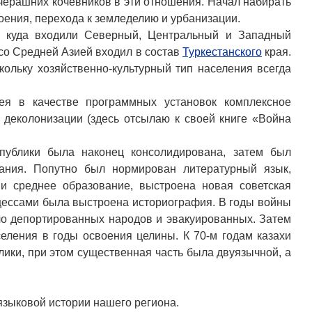
вчерашних кочевников в эти отношения. Начал набирать
оения, перехода к земледелию и урбанизации.
я, куда входили Северный, Центральный и Западный
 со Средней Азией входил в состав
Туркестанского
края.
кольку хозяйственно-культурный тип населения всегда
ея в качестве программных установок комплексное
 деколонизации (здесь отсылаю к своей книге «Война
спублики была наконец консолидирована, затем был
дания. Попутно был нормирован литературный язык,
и среднее образование, выстроена новая советская
сцессами была выстроена историография. В годы войны
ло депортированных народов и эвакуированных. Затем
еления в годы освоения целины. К 70-м годам казахи
лики, при этом существенная часть была двуязычной, а
языковой истории нашего региона.