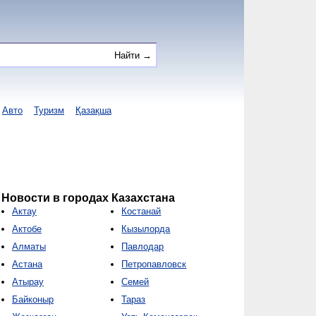
Авто
Туризм
Қазақша
Новости в городах Казахстана
Актау
Костанай
Актобе
Кызылорда
Алматы
Павлодар
Астана
Петропавловск
Атырау
Семей
Байконыр
Тараз