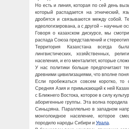
Но есть и линия, которая по сей день вы
который распадается на этнический, яз
дробятся и связываются между собой. Те
идеологизирована, а с другой – научные о
Говоря о казахском дискурсе, мы смотр
распада Союза представлений и стереоти
Территория Казахстана всегда была
лингвистических, хозяйственных, рели
населения, и его менталитет, которые слож
У нас политики больше предпочитают те
древними цивилизациями, что вполне понят
Если пробежаться совсем коротко, то 
Средняя Азия и примыкающий к ней Казах
с Ближнего Востока, которое в силу культу
аборигенные группы. Эта волна породила 
Синьцзяна. Параллельно в западном напр
монголоидное население, которое сме
породило народы Сибири и
Урала
.