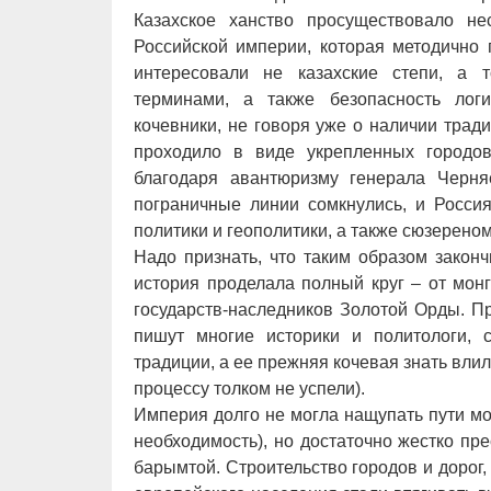
Казахское ханство просуществовало н
Российской империи, которая методично 
интересовали не казахские степи, а 
терминами, а также безопасность логи
кочевники, не говоря уже о наличии трад
проходило в виде укрепленных городо
благодаря авантюризму генерала Черн
пограничные линии сомкнулись, и Россия
политики и геополитики, а также сюзерено
Надо признать, что таким образом закон
история проделала полный круг – от монг
государств-наследников Золотой Орды. П
пишут многие историки и политологи, 
традиции, а ее прежняя кочевая знать влил
процессу толком не успели).
Империя долго не могла нащупать пути мо
необходимость), но достаточно жестко пре
барымтой. Строительство городов и дорог