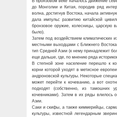
В бронзовом веке началось движение сев
до Монголии и Китая, породив ряд интер
волна, достигнув Востока, начала активн
дала импульс развитию китайской цивил
бронзовое оружие, колесницы, царскую в
было).
Затем под воздействием климатических и
местными выходцами с Ближнего Востока
тип Средней Азии (к нему принадлежит бол
еще дальше, где, по мнению ряда историко
В степной зоне население перешло к коч
корни которой уходят в метисное европе
андроновской культуры. Некоторые специа
может перейти к кочеванию, а вот охотн
подходят (собственно, из тамошних у
кочевниками). Затем в их ряды влилось 
Азии.
Саки и скифы, а также киммерийцы, сарм
культуры, известной легендарным звери