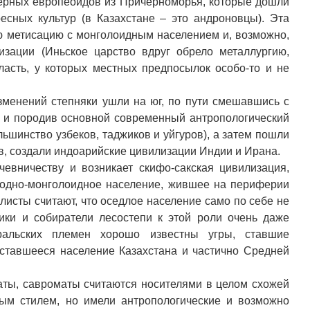
ерных европеоидов из Причерноморья, которые дошли
есных культур (в Казахстане – это андроновцы). Эта
ую метисацию с монголоидным населением и, возможно,
изации (Иньское царство вдруг обрело металлургию,
ласть, у которых местных предпосылок особо-то и не
зменений степняки ушли на юг, по пути смешавшись с
 и породив основной современный антропологический
ьшинство узбеков, таджиков и уйгуров), а затем пошли
в, создали индоарийские цивилизации Индии и Ирана.
евничеству и возникает скифо-сакская цивилизация,
иодно-монголоидное население, жившее на периферии
листы считают, что оседлое население само по себе не
ики и собиратели лесостепи к этой роли очень даже
ральских племен хорошо известны угры, ставшие
оставшееся население Казахстана и частично Средней
аты, савроматы считаются носителями в целом схожей
ным стилем, но имели антропологические и возможно