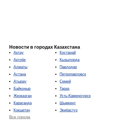
Новости в городах Казахстана
Актау
Костанай
Актобе
Кызылорда
Алматы
Павлодар
Астана
Петропавловск
Атырау
Семей
Байконыр
Тараз
Жезказган
Усть-Каменогорск
Караганда
Шымкент
Кокшетау
Экибастуз
Все города