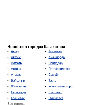
Новости в городах Казахстана
Актау
Костанай
Актобе
Кызылорда
Алматы
Павлодар
Астана
Петропавловск
Атырау
Семей
Байконыр
Тараз
Жезказган
Усть-Каменогорск
Караганда
Шымкент
Кокшетау
Экибастуз
Все города