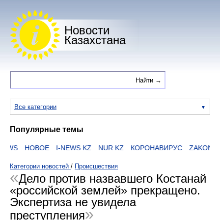
Новости
Казахстана
Все категории
Популярные темы
S
НОВОЕ
I-NEWS KZ
NUR KZ
КОРОНАВИРУС
ZAKON
HTT
Категории новостей
/
Происшествия
Дело против назвавшего Костанай
«российской землей» прекращено.
Экспертиза не увидела
преступления