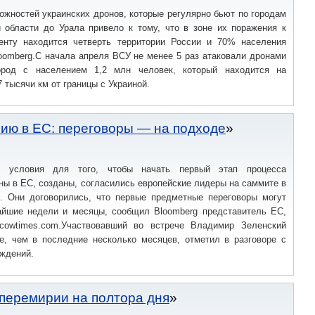
жностей украинских дронов, которые регулярно бьют по городам
й области до Урала привело к тому, что в зоне их поражения к
нту находится четверть территории России и 70% населения
oomberg.С начала апреля ВСУ не менее 5 раз атаковали дронами
род с населением 1,2 млн человек, который находится на
7 тысячи км от границы с Украиной.
нию в ЕС: переговоры — на подходе
е условия для того, чтобы начать первый этап процесса
ны в ЕС, созданы, согласились европейские лидеры на саммите в
е. Они договорились, что первые предметные переговоры могут
айшие недели и месяцы, сообщил Bloomberg представитель ЕС,
cowtimes.com.Участвовавший во встрече Владимир Зеленский
е, чем в последние несколько месяцев, отметил в разговоре с
уждений.
 перемирии на полтора дня