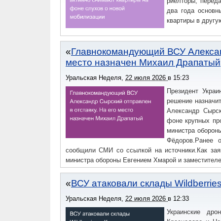
риелторы, перед
два года основн
квартиры в другу
Главнокомандующий ВСУ Александ
место назначен Михаил Драпатый
Уральская Неделя
,
22 июля 2026
в
15:23
Президент Украи
решение назначи
Александр Сырск
фоне крупных про
министра оборон
Фёдоров.Ранее 
сообщили СМИ со ссылкой на источники.Как зая
министра обороны Евгением Хмарой и заместител
ВСУ атаковали склады Wildberri
Уральская Неделя
,
22 июля 2026
в
12:33
Украинские дро