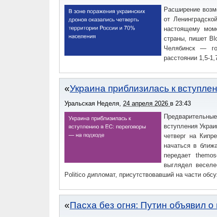
Расширение возмо
от Ленинградско
настоящему моме
страны, пишет Bl
Челябинск — го
расстоянии 1,5-1,
Украина приблизилась к вступле
Уральская Неделя
,
24 апреля 2026
в
23:43
Предварительны
вступления Украи
четверг на Кипр
начаться в ближ
передает themos
выглядел веселе
Politico дипломат, присутствовавший на части обс
Пасха без огня: Путин объявил о