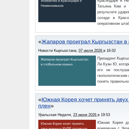
Краснодаре и Не
Татьяна Ким и 
результате ударо
складе в Красн
оперативном штаб
Жапаров проиграл Кыргызстан в 
Новости Кыргызстана
,
07 июля 2026
в
16:02
Президент Кыргы
Ли Куан Ю, котор
его не послуша
геополитическим 
понять правильно
Южная Корея хочет принять двух
плен
Уральская Неделя
,
23 июня 2026
в
19:53
Южная Корея до
воевавших с Укра