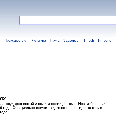
т
Происшествия
Культура
Наука
Здоровье
Hi-Tech
Интернет
ях
й государственный и политический деятель. Новоизбранный
9 года. Официально вступит в должность президента после
года.