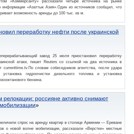
том «Коммерсанту» рассказали четыре источника на рынке
о информации «Азаттык Азия».Один из источников сообщил, что
ривает возможность аренды до 100 тыс. кв м.
новил переработку нефти после украинской
еперерабатывающий завод 25 июля приостановил переработку
аинской атаки, пишет Reuters со ссылкой на два источника в
т currenttime.tv.По словам собеседников агентства, после удара
 установка гидроочистки дизельного топлива и установка
окооктанового бензина.
м релокации: россияне активно снимают
 мобилизации
величили спрос на аренду квартир в столице Армении — Ереване
в о новой волне мобилизации, рассказали «Верстке» местные