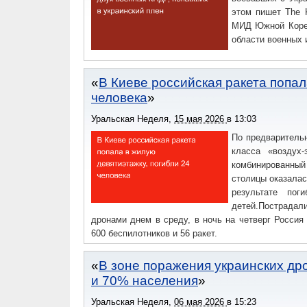
этом пишет The 
МИД Южной Кореи
области военных 
В Киеве российская ракета попал
человека
Уральская Неделя
,
15 мая 2026
в
13:03
По предваритель
класса «воздух
комбинированны
столицы оказалас
результате по
детей.Пострадал
дронами днем в среду, в ночь на четверг Россия
600 беспилотников и 56 ракет.
В зоне поражения украинских др
и 70% населения
Уральская Неделя
,
06 мая 2026
в
15:23