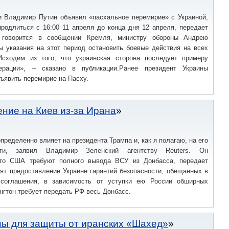
и Владимир Путин объявил «пасхальное перемирие» с Украиной,
родлиться с 16:00 11 апреля до конца дня 12 апреля, передает
Как говорится в сообщении Кремля, министру обороны Андрею
ы указания на этот период остановить боевые действия на всех
Исходим из того, что украинская сторона последует примеру
ерации», – сказано в публикации.Ранее президент Украины
ъявить перемирие на Пасху.
ние на Киев из-за Ирана
пределенно влияет на президента Трампа и, как я полагаю, на его
ги, заявил Владимир Зеленский агентству Reuters. Он
что США требуют полного вывода ВСУ из Донбасса, передает
ят предоставление Украине гарантий безопасности, обещанных в
 соглашения, в зависимость от уступки ею России обширных
нгтон требует передать РФ весь Донбасс.
ны для защиты от иранских «Шахед»