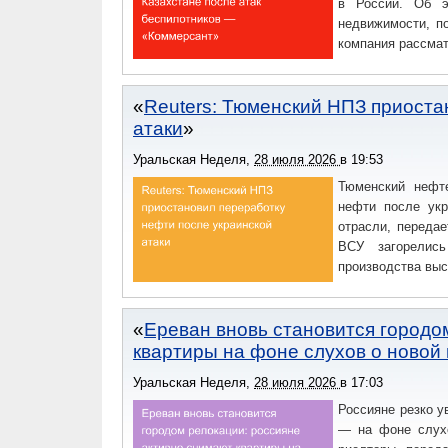
в России. Об э
недвижимости, п
компания рассмат
Reuters: Тюменский НПЗ приоста
атаки
Уральская Неделя
,
28 июля 2026
в
19:53
Тюменский нефт
нефти после укр
отрасли, передае
ВСУ загорелись
производства выс
Ереван вновь становится городо
квартиры на фоне слухов о новой
Уральская Неделя
,
28 июля 2026
в
17:03
Россияне резко у
— на фоне слухо