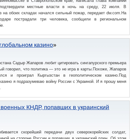
винномысске в Ставропольском крае, написала глава компании
подтвердили местные власти в ночь на среду, 22 июля. В
в на обоих складах начался сильный пожар, передает dw.com.На
одаре пострадали три человека, сообщили в региональном
е.
глобальном казино
зстана Садыр Жапаров любит цитировать сингапурского премьера
ый говорил, что политика — это не игра в карты.Похоже, Жапаров
лся и проиграл Кыргызстан в геополитическом казино.Под
казино я подразумеваю войну России с Украиной. И я прошу меня
.
 военных КНДР, попавших в украинский
бивается скорейшей передачи двух северокорейских солдат,
иной на стороне России и попавших в украинский плен. Об этом