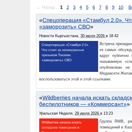
← Назад
1
2
3
4
5
6
7
8
9
10
В
Спецоперация «Стамбул 2.0». Чт
«заморозить» СВО
Новости Кыргызстана
,
30 июля 2026
в
18:42
Встреча президен
из самых обсужд
вдруг публично 
называемую «сп
опубликован на
Медиасети.Же
воспользоваться этой и этой ссылками.
Wildberries начала искать склад
беспилотников — «Коммерсант»
Уральская Неделя
,
29 июля 2026
в
13:23
Группа RWB, раз
помещений в Каза