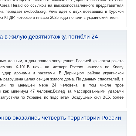
Korea Herald со ссылкой на высокопоставленного представителя
, передает svoboda.org. Речь идет о двух воевавших в Курской
из КНДР, которые в январе 2025 года попали в украинский плен.
а в жилую девятиэтажку, погибли 24
ным данным, в дом попала запущенная Россией крылатая ракета
-земля» Х-101.В ночь на четверг Россия нанесла по Киеву
й удар дронами и ракетами. В Дарницком районе украинской
ь разрушена целая секция жилого дома. По данным спасателей, в
гибли по меньшей мере 24 человека, в том числе трое
и как минимум 47 человек.Вслед за массированными ударами
 запустила по Украине, по подсчетам Воздушных сил ВСУ, более
онов оказались четверть территории России