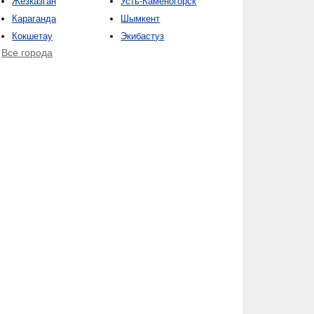
Жезказган
Усть-Каменогорск
Караганда
Шымкент
Кокшетау
Экибастуз
Все города