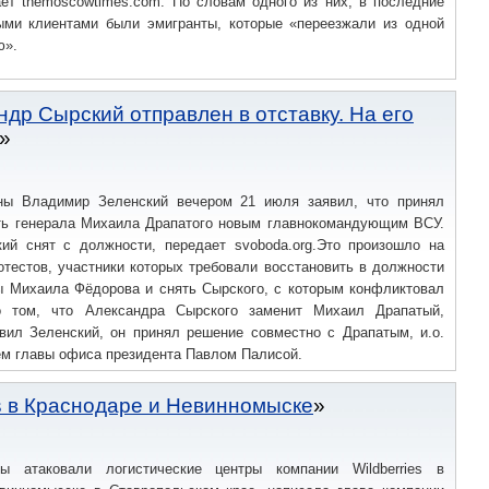
ает themoscowtimes.com. По словам одного из них, в последние
ыми клиентами были эмигранты, которые «переезжали из одной
ю».
р Сырский отправлен в отставку. Нa его
ны Владимир Зеленский вечером 21 июля заявил, что принял
ть генерала Михаила Драпатого новым главнокомандующим ВСУ.
ий снят с должности, передает svoboda.org.Это произошло на
тестов, участники которых требовали восстановить в должности
ы Михаила Фёдорова и снять Сырского, с которым конфликтовал
о том, что Александра Сырского заменит Михаил Драпатый,
вил Зеленский, он принял решение совместно с Драпатым, и.о.
ем главы офиса президента Павлом Палисой.
es в Краснодаре и Невинномыске
ны атаковали логистические центры компании Wildberries в