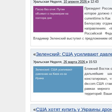
Уральская Неделя
,
10 апреля 2026
в
12:43
Президент Росси
которое должно п
currenttime.tv.
Белоусову отдан
направлениях. «
Российской Фед
Владимир Зеленский выступил с предложением об
Зеленский: США усиливают давле
Уральская Неделя
,
26 марта 2026
в
15:53
Ближний Восток о
дальнейшие ша
констатировал, 
dw.com.США став
рамках мирного
территорий: Ваши
США хотят купить у Украины дро